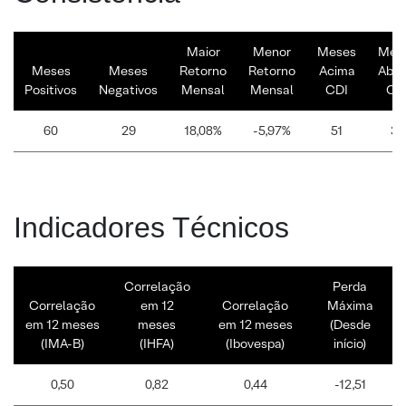
Maior
Menor
Meses
Mes
Meses
Meses
Retorno
Retorno
Acima
Abai
Positivos
Negativos
Mensal
Mensal
CDI
CD
60
29
18,08%
-5,97%
51
38
Indicadores Técnicos
Correlação
Perda
Correlação
em 12
Correlação
Máxima
em 12 meses
meses
em 12 meses
(Desde
(IMA-B)
(IHFA)
(Ibovespa)
início)
0,50
0,82
0,44
-12,51