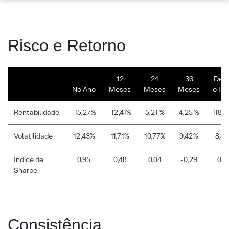
Risco e Retorno
12
24
36
Des
No Ano
Meses
Meses
Meses
o Iní
Rentabilidade
-15,27%
-12,41%
5,21 %
4,25 %
118,
Volatilidade
12,43%
11,71%
10,77%
9,42%
8,8
Índice de
0,95
0,48
0,04
-0,29
0,2
Sharpe
Consistência