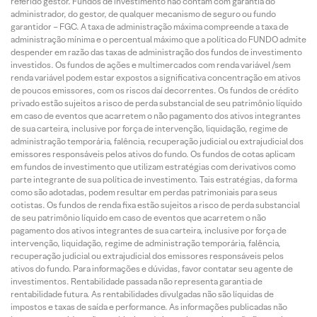
referido gestor. Fundos de investimento não contam com garantia do
administrador, do gestor, de qualquer mecanismo de seguro ou fundo
garantidor – FGC. A taxa de administração máxima compreende a taxa de
administração mínima e o percentual máximo que a política do FUNDO admite
despender em razão das taxas de administração dos fundos de investimento
investidos. Os fundos de ações e multimercados com renda variável /sem
renda variável podem estar expostos a significativa concentração em ativos
de poucos emissores, com os riscos daí decorrentes. Os fundos de crédito
privado estão sujeitos a risco de perda substancial de seu patrimônio líquido
em caso de eventos que acarretem o não pagamento dos ativos integrantes
de sua carteira, inclusive por força de intervenção, liquidação, regime de
administração temporária, falência, recuperação judicial ou extrajudicial dos
emissores responsáveis pelos ativos do fundo. Os fundos de cotas aplicam
em fundos de investimento que utilizam estratégias com derivativos como
parte integrante de sua política de investimento. Tais estratégias, da forma
como são adotadas, podem resultar em perdas patrimoniais para seus
cotistas. Os fundos de renda fixa estão sujeitos a risco de perda substancial
de seu patrimônio líquido em caso de eventos que acarretem o não
pagamento dos ativos integrantes de sua carteira, inclusive por força de
intervenção, liquidação, regime de administração temporária, falência,
recuperação judicial ou extrajudicial dos emissores responsáveis pelos
ativos do fundo. Para informações e dúvidas, favor contatar seu agente de
investimentos. Rentabilidade passada não representa garantia de
rentabilidade futura. As rentabilidades divulgadas não são líquidas de
impostos e taxas de saída e performance. As informações publicadas não