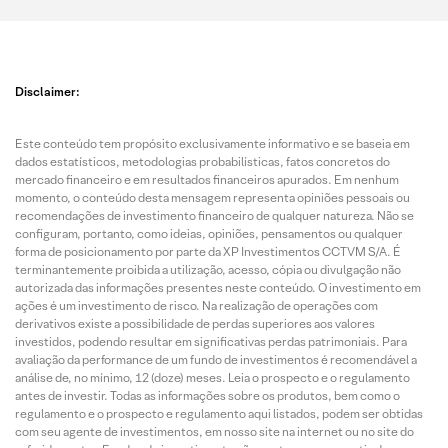
Disclaimer:
Este conteúdo tem propósito exclusivamente informativo e se baseia em
dados estatísticos, metodologias probabilísticas, fatos concretos do
mercado financeiro e em resultados financeiros apurados. Em nenhum
momento, o conteúdo desta mensagem representa opiniões pessoais ou
recomendações de investimento financeiro de qualquer natureza. Não se
configuram, portanto, como ideias, opiniões, pensamentos ou qualquer
forma de posicionamento por parte da XP Investimentos CCTVM S/A. É
terminantemente proibida a utilização, acesso, cópia ou divulgação não
autorizada das informações presentes neste conteúdo. O investimento em
ações é um investimento de risco. Na realização de operações com
derivativos existe a possibilidade de perdas superiores aos valores
investidos, podendo resultar em significativas perdas patrimoniais. Para
avaliação da performance de um fundo de investimentos é recomendável a
análise de, no mínimo, 12 (doze) meses. Leia o prospecto e o regulamento
antes de investir. Todas as informações sobre os produtos, bem como o
regulamento e o prospecto e regulamento aqui listados, podem ser obtidas
com seu agente de investimentos, em nosso site na internet ou no site do