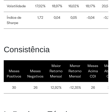
Volatilidade
17,02%
18,97%
16,02%
18,17%
20,59
Índice de
1,72
0,04
0,05
-0,04
-0,33
Sharpe
Consistência
Maior
Menor
Meses
Mes
Meses
Meses
Retorno
Retorno
Acima
Abai
Positivos
Negativos
Mensal
Mensal
CDI
CD
30
26
12,92%
-12,35%
26
30