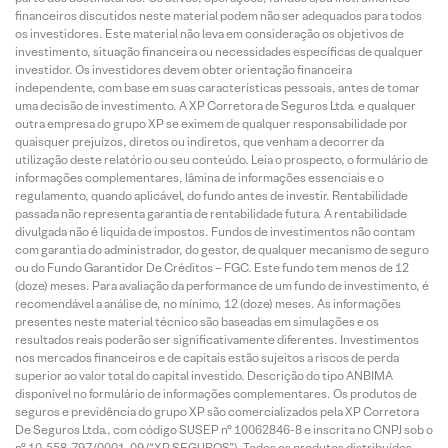
financeiros discutidos neste material podem não ser adequados para todos
os investidores. Este material não leva em consideração os objetivos de
investimento, situação financeira ou necessidades específicas de qualquer
investidor. Os investidores devem obter orientação financeira
independente, com base em suas características pessoais, antes de tomar
uma decisão de investimento. A XP Corretora de Seguros Ltda. e qualquer
outra empresa do grupo XP se eximem de qualquer responsabilidade por
quaisquer prejuízos, diretos ou indiretos, que venham a decorrer da
utilização deste relatório ou seu conteúdo. Leia o prospecto, o formulário de
informações complementares, lâmina de informações essenciais e o
regulamento, quando aplicável, do fundo antes de investir. Rentabilidade
passada não representa garantia de rentabilidade futura. A rentabilidade
divulgada não é líquida de impostos. Fundos de investimentos não contam
com garantia do administrador, do gestor, de qualquer mecanismo de seguro
ou do Fundo Garantidor De Créditos – FGC. Este fundo tem menos de 12
(doze) meses. Para avaliação da performance de um fundo de investimento, é
recomendável a análise de, no mínimo, 12 (doze) meses. As informações
presentes neste material técnico são baseadas em simulações e os
resultados reais poderão ser significativamente diferentes. Investimentos
nos mercados financeiros e de capitais estão sujeitos a riscos de perda
superior ao valor total do capital investido. Descrição do tipo ANBIMA
disponível no formulário de informações complementares. Os produtos de
seguros e previdência do grupo XP são comercializados pela XP Corretora
De Seguros Ltda., com código SUSEP n° 10062846-8 e inscrita no CNPJ sob o
n° 10.558.797/0001-09 (“XP SEGUROS”). Todos os produtos distribuídos