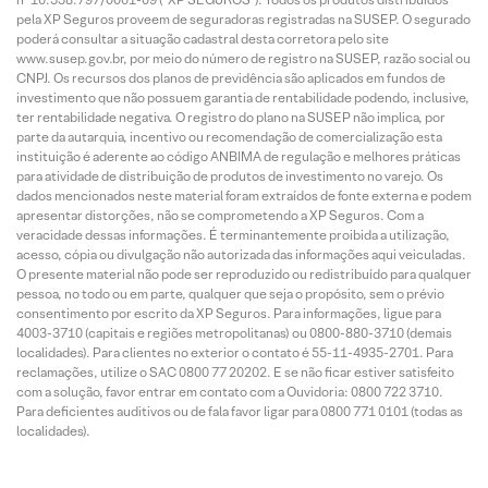
pela XP Seguros proveem de seguradoras registradas na SUSEP. O segurado
poderá consultar a situação cadastral desta corretora pelo site
www.susep.gov.br, por meio do número de registro na SUSEP, razão social ou
CNPJ. Os recursos dos planos de previdência são aplicados em fundos de
investimento que não possuem garantia de rentabilidade podendo, inclusive,
ter rentabilidade negativa. O registro do plano na SUSEP não implica, por
parte da autarquia, incentivo ou recomendação de comercialização esta
instituição é aderente ao código ANBIMA de regulação e melhores práticas
para atividade de distribuição de produtos de investimento no varejo. Os
dados mencionados neste material foram extraídos de fonte externa e podem
apresentar distorções, não se comprometendo a XP Seguros. Com a
veracidade dessas informações. É terminantemente proibida a utilização,
acesso, cópia ou divulgação não autorizada das informações aqui veiculadas.
O presente material não pode ser reproduzido ou redistribuído para qualquer
pessoa, no todo ou em parte, qualquer que seja o propósito, sem o prévio
consentimento por escrito da XP Seguros. Para informações, ligue para
4003-3710 (capitais e regiões metropolitanas) ou 0800-880-3710 (demais
localidades). Para clientes no exterior o contato é 55-11-4935-2701. Para
reclamações, utilize o SAC 0800 77 20202. E se não ficar estiver satisfeito
com a solução, favor entrar em contato com a Ouvidoria: 0800 722 3710.
Para deficientes auditivos ou de fala favor ligar para 0800 771 0101 (todas as
localidades).