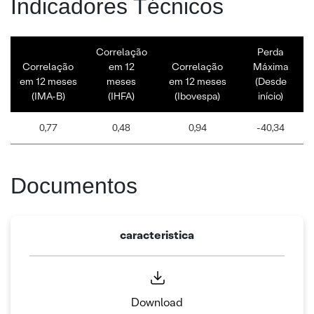
Indicadores Técnicos
Correlação
Perda
Correlação
em 12
Correlação
Máxima
em 12 meses
meses
em 12 meses
(Desde
(IMA-B)
(IHFA)
(Ibovespa)
início)
0,77
0,48
0,94
-40,34
Documentos
caracteristica
Download