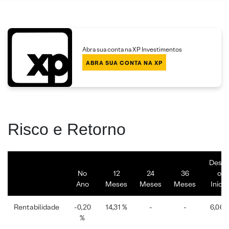
Abra sua conta na XP Investimentos
ABRA SUA CONTA NA XP
Risco e Retorno
Desd
No
12
24
36
o
Ano
Meses
Meses
Meses
Início
Rentabilidade
-0,20
14,31 %
-
-
6,06%
%