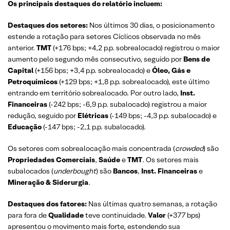
Os principais destaques do relatório incluem:
Destaques dos setores:
Nos últimos 30 dias, o posicionamento
estende a rotação para setores Cíclicos observada no mês
anterior.
TMT
(+176 bps; +4,2 p.p. sobrealocado) registrou o maior
aumento pelo segundo mês consecutivo, seguido por
Bens de
Capital
(+156 bps; +3,4 p.p. sobrealocado) e
Óleo, Gás e
Petroquímicos
(+129 bps; +1,8 p.p. sobrealocado), este último
entrando em território sobrealocado. Por outro lado,
Inst.
Financeiras
(-242 bps; -6,9 p.p. subalocado) registrou a maior
redução, seguido por
Elétricas
(-149 bps; -4,3 p.p. subalocado) e
Educação
(-147 bps; -2,1 p.p. subalocado).
Os setores com sobrealocação mais concentrada (
crowded
) são
Propriedades Comerciais
,
Saúde
e
TMT
. Os setores mais
subalocados (
underbought
) são
Bancos
,
Inst. Financeiras
e
Mineração & Siderurgia
.
Destaques dos fatores:
Nas últimas quatro semanas, a rotação
para fora de
Qualidade
teve continuidade.
Valor
(+377 bps)
apresentou o movimento mais forte, estendendo sua