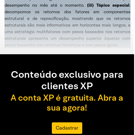
desempenho no mês até o momento.
(iii) Tópico especial
:
decompomos os retornos dos fatores em componentes
estrutural e de reprecificação, mostrando que os retornos
estruturais são mais informativos em horizontes mais longos, e
uma estratégia multifatores com pesos baseados nos retornos
estruturais apresenta um desempenho superior àquelas com
pesos baseados nos retornos históricos e com pesos iguais.
Conteúdo exclusivo para
clientes XP
A conta XP é gratuita. Abra a
sua agora!
Cadastrar