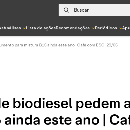
Buscar
os
Análises
Lista de ações
Recomendações
Periódicos
Apr
umento para mistura B15 ainda este ano | Café com ESG, 29/05
de biodiesel pedem 
 ainda este ano | C