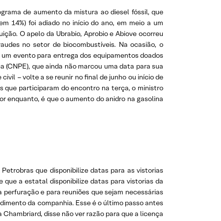
ograma de aumento da mistura ao diesel fóssil, que
m 14%) foi adiado no início do ano, em meio a um
uição. O apelo da Ubrabio, Aprobio e Abiove ocorreu
raudes no setor de biocombustíveis. Na ocasião, o
ndo um evento para entrega dos equipamentos doados
tica (CNPE), que ainda não marcou uma data para sua
il – volte a se reunir no final de junho ou início de
s que participaram do encontro na terça, o ministro
por enquanto, é que o aumento do anidro na gasolina
Petrobras que disponibilize datas para as vistorias
ue a estatal disponibilize datas para vistorias da
 perfuração e para reuniões que sejam necessárias
ndimento da companhia. Esse é o último passo antes
 Chambriard, disse não ver razão para que a licença