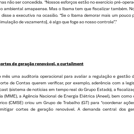
as não ser concedida. “Nossos esforços estão no exercício pré-operac
rgão ambiental amapaense. Mas o Ibama tem que fiscalizar também. No
”, disse a executiva na ocasião. “Se o Ibama demorar mais um pouco p
simulação de vazamento], é algo que foge ao nosso controle”.”
 cortes de geração renovável, o curtailment
te mês uma auditoria operacional para avaliar a regulação e gestão
Corte de Contas querem verificar, por exemplo, aderência com a legis
ast (sistema de notícias em tempo real do Grupo Estado), a fiscaliza
ia (MME), a Agência Nacional de Energia Elétrica (Aneel), bem como
co (CMSE) criou um Grupo de Trabalho (GT) para “coordenar ações, 
a mitigar cortes de geração renovável. A demanda central dos ge