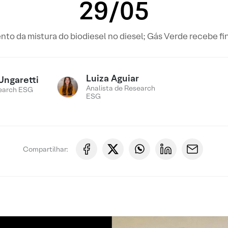
29/05
to da mistura do biodiesel no diesel; Gás Verde recebe 
Luiza Aguiar
Ungaretti
Analista de Research
earch ESG
ESG
Compartilhar: