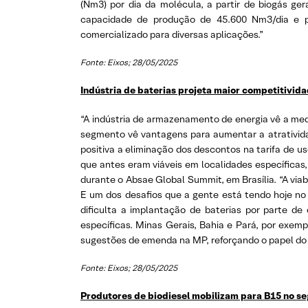
(Nm3) por dia da molécula, a partir de biogás ge
capacidade de produção de 45.600 Nm3/dia e pu
comercializado para diversas aplicações.”
Fonte: Eixos; 28/05/2025
Indústria de baterias projeta maior competitivida
“A indústria de armazenamento de energia vê a me
segmento vê vantagens para aumentar a atrativida
positiva a eliminação dos descontos na tarifa de u
que antes eram viáveis em localidades específicas,
durante o Absae Global Summit, em Brasília. “A via
E um dos desafios que a gente está tendo hoje no
dificulta a implantação de baterias por parte de
específicas. Minas Gerais, Bahia e Pará, por exemp
sugestões de emenda na MP, reforçando o papel do 
Fonte: Eixos; 28/05/2025
Produtores de biodiesel mobilizam para B15 no s