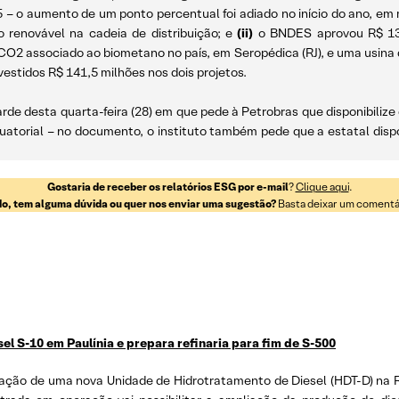
– o aumento de um ponto percentual foi adiado no início do ano, em m
renovável na cadeia de distribuição; e
(ii)
o BNDES aprovou R$ 131
O2 associado ao biometano no país, em Seropédica (RJ), e uma usina 
nvestidos R$ 141,5 milhões nos dois projetos.
tarde desta quarta-feira (28) em que pede à Petrobras que disponibiliz
torial – no documento, o instituto também pede que a estatal dispon
Gostaria de receber os relatórios ESG por e-mail
?
Clique aqui
.
o, tem alguma dúvida ou quer nos enviar uma sugestão?
Basta deixar um comentári
l S-10 em Paulínia e prepara refinaria para fim de S-500
peração de uma nova Unidade de Hidrotratamento de Diesel (HDT-D) na R