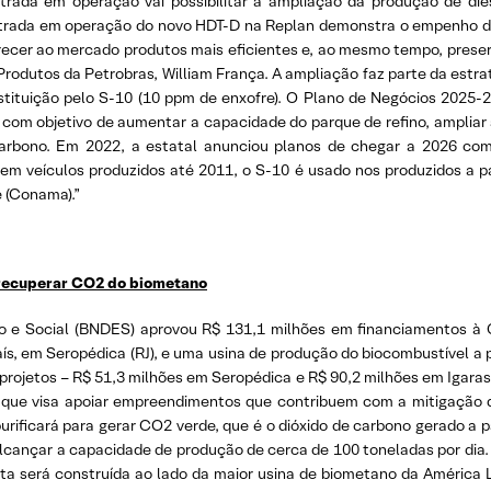
ada em operação vai possibilitar a ampliação da produção de dies
ntrada em operação do novo HDT-D na Replan demonstra o empenho da
ecer ao mercado produtos mais eficientes e, ao mesmo tempo, preser
e Produtos da Petrobras, William França. A ampliação faz parte da estr
bstituição pelo S-10 (10 ppm de enxofre). O Plano de Negócios 2025
, com objetivo de aumentar a capacidade do parque de refino, ampliar 
 carbono. Em 2022, a estatal anunciou planos de chegar a 2026 co
 em veículos produzidos até 2011, o S-10 é usado nos produzidos a pa
 (Conama).”
recuperar CO2 do biometano
e Social (BNDES) aprovou R$ 131,1 milhões em financiamentos à G
 em Seropédica (RJ), e uma usina de produção do biocombustível a par
s projetos – R$ 51,3 milhões em Seropédica e R$ 90,2 milhões em Igaras
 que visa apoiar empreendimentos que contribuem com a mitigação 
ificará para gerar CO2 verde, que é o dióxido de carbono gerado a pa
 alcançar a capacidade de produção de cerca de 100 toneladas por di
nta será construída ao lado da maior usina de biometano da América 