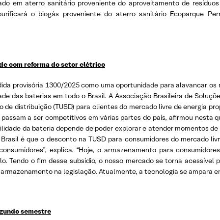
rado em aterro sanitário proveniente do aproveitamento de resíduos 
rificará o biogás proveniente do aterro sanitário Ecoparque P
de com reforma do setor elétrico
dida provisória 1300/2025 como uma oportunidade para alavancar os n
de das baterias em todo o Brasil. A Associação Brasileira de Soluç
so de distribuição (TUSD) para clientes do mercado livre de energia 
 passam a ser competitivos em várias partes do país, afirmou nesta qu
bilidade da bateria depende de poder explorar e atender momentos de 
 Brasil é que o desconto na TUSD para consumidores do mercado livr
 consumidores”, explica. “Hoje, o armazenamento para consumidore
lo. Tendo o fim desse subsídio, o nosso mercado se torna acessível p
armazenamento na legislação. Atualmente, a tecnologia se ampara em 
egundo semestre