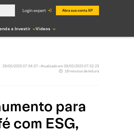
login expert
Abra sua conta XP
enda a Investir
Vídeos
29/05/2025 07:34:37 • Atualizado em 29/05/2025 07:52:23
18 minutos de leitura
aumento para
afé com ESG,