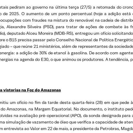
getais pediram ao governo na última terça (27/5) a retomada do cron
o de 2025. O aumento de um ponto percentual (hoje a adição está e
eocupações com fraudes na mistura do renovável na cadeia de distrib
a, Alexandre Silveira (PSD), para tratar de ações de combate às f
Bio), deputado Alceu Moreira (MDB-RS), entregou um ofício solicita
 sobre o B15 precisa passar pelo Conselho Nacional de Política Energé
do – que reúne 21 ministérios, além de representantes da sociedade civ
oenergia: a adição de 30% de etanol à gasolina. De acordo com agente
nergias na agenda do E30, o que animou os produtores. A tendência, 
a vistorias na Foz do Amazonas
mitiu um ofício no fim da tarde desta quarta-feira (28) em que pede à 
do Amazonas, na Margem Equatorial. No documento, o instituto pede q
vidas na avaliação pré-operacional (APO), da sonda designada para a
uma simulação de vazamento de óleo que verifica a capacidade de ate
Em entrevista ao Valor em 22 de maio, a presidente da Petrobras, Magda