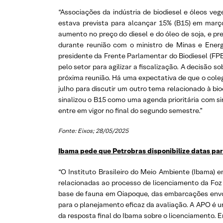
“Associações da indústria de biodiesel e óleos ve
estava prevista para alcançar 15% (B15) em març
aumento no preço do diesel e do óleo de soja, e pr
durante reunião com o ministro de Minas e Energi
presidente da Frente Parlamentar do Biodiesel (FP
pelo setor para agilizar a fiscalização. A decisão
próxima reunião. Há uma expectativa de que o colegia
julho para discutir um outro tema relacionado à bi
sinalizou o B15 como uma agenda prioritária com si
entre em vigor no final do segundo semestre.”
Fonte: Eixos; 28/05/2025
Ibama pede que Petrobras disponibilize datas par
“O Instituto Brasileiro do Meio Ambiente (Ibama) e
relacionadas ao processo de licenciamento da Foz 
base de fauna em Oiapoque, das embarcações envol
para o planejamento eficaz da avaliação. A APO é 
da resposta final do Ibama sobre o licenciamento. 