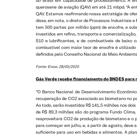
do Brasil em capacidade de processamento. A entr
querosene de aviação (QAV) em até 21 mbpd. “A e
QAV. Estamos reafirmando nossa estratégia de ofer
disse, em nota, o diretor de Processos Industriais 
tem 500 partes por milhão (ppm) de enxofre, e su
investidos em refino, transporte e comercialização
S10 e lubrificantes, e de combustíveis de baixo
combustível com maior teor de enxofre é utilizado
definidos pelo Conselho Nacional do Meio Ambiente
Fonte: Eixos; 28/05/2025
Gás Verde recebe financiamento do BNDES para 
“O Banco Nacional de Desenvolvimento Econômico 
recuperação de CO2 associado ao biometano no país,
Ao todo, serão investidos R$ 141,5 milhões nos doi
de R$ 89,3 milhões são do programa Fundo Clima,
reaproveitará CO2 da produção de biometano e o pur
para começar em julho, e, a partir de agosto, deve
suficiente para uso em bebidas e alimentos. A pla