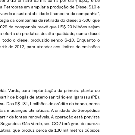
el S-10 em até 63 mil barris por dia (mbpd), e de
 Petrobras em ampliar a produção de Diesel S10 e
vando a sustentabilidade financeira da companhia”,
atégia da companhia de retirada do diesel S-500, que
-2029 da companhia prevê que US$ 20 bilhões sejam
a oferta de produtos de alta qualidade, como diesel
m todo o diesel produzido sendo S-10. Enquanto o
rtir de 2012, para atender aos limites de emissões
ás Verde, para implantação da primeira planta de
tir de biogás de aterro sanitário em Igarassu (PE).
su. Dos R$ 131,1 milhões de crédito do banco, cerca
das mudanças climáticas. A unidade de Seropédica
rtir de fontes renováveis. A operação está prevista
a. Segundo a Gás Verde, seu CO2 terá grau de pureza
Latina, que produz cerca de 130 mil metros cúbicos