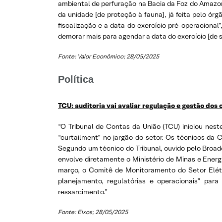
ambiental de perfuração na Bacia da Foz do Amazon
da unidade [de proteção à fauna], já feita pelo ó
fiscalização e a data do exercício pré-operacional
demorar mais para agendar a data do exercício [de 
Fonte: Valor Econômico; 28/05/2025
Política
TCU: auditoria vai avaliar regulação e gestão dos
“O Tribunal de Contas da União (TCU) iniciou nes
“curtailment” no jargão do setor. Os técnicos da 
Segundo um técnico do Tribunal, ouvido pelo Broadc
envolve diretamente o Ministério de Minas e Energ
março, o Comitê de Monitoramento do Setor Elétri
planejamento, regulatórias e operacionais” par
ressarcimento.”
Fonte: Eixos; 28/05/2025