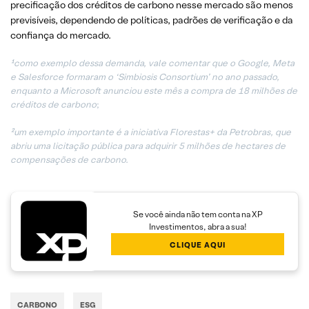
precificação dos créditos de carbono nesse mercado são menos
previsíveis, dependendo de políticas, padrões de verificação e da
confiança do mercado.
¹como exemplo dessa demanda, vale comentar que o Google, Meta
e Salesforce formaram o ‘Simbiosis Consortium’ no ano passado,
enquanto a Microsoft anunciou este mês a compra de 18 milhões de
créditos de carbono
;
²um exemplo importante é a iniciativa Florestas+ da Petrobras, que
abriu uma licitação pública para adquirir 5 milhões de hectares de
compensações de carbono.
Se você ainda não tem conta na XP
Investimentos, abra a sua!
CLIQUE AQUI
CARBONO
ESG