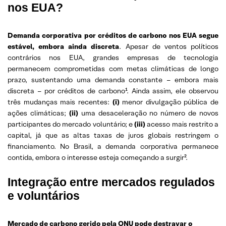
nos EUA?
Demanda corporativa por créditos de carbono nos EUA segue
estável, embora ainda discreta
. Apesar de ventos políticos
contrários nos EUA, grandes empresas de tecnologia
permanecem comprometidas com metas climáticas de longo
prazo, sustentando uma demanda constante – embora mais
discreta – por créditos de carbono¹. Ainda assim, ele observou
três mudanças mais recentes:
(i)
menor divulgação pública de
ações climáticas;
(ii)
uma desaceleração no número de novos
participantes do mercado voluntário; e
(iii)
acesso mais restrito a
capital, já que as altas taxas de juros globais restringem o
financiamento. No Brasil, a demanda corporativa permanece
contida, embora o interesse esteja começando a surgir².
Integração entre mercados regulados
e voluntários
Mercado de carbono gerido pela ONU pode destravar o