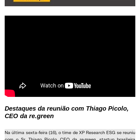
Destaques da reunião com Thiago Picolo,
CEO da re.green
Na última sexta-feira (16), o time de XP Research ESG se reuniu
com o Sr. Thiago Picolo, CEO da re.green, startup brasileira