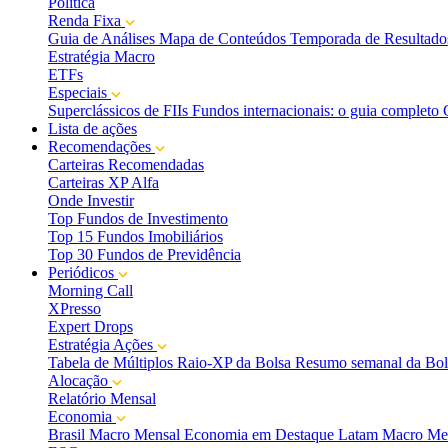
Política
Renda Fixa
Guia de Análises
Mapa de Conteúdos
Temporada de Resultado
Estratégia Macro
ETFs
Especiais
Superclássicos de FIIs
Fundos internacionais: o guia completo
Lista de ações
Recomendações
Carteiras Recomendadas
Carteiras XP Alfa
Onde Investir
Top Fundos de Investimento
Top 15 Fundos Imobiliários
Top 30 Fundos de Previdência
Periódicos
Morning Call
XPresso
Expert Drops
Estratégia Ações
Tabela de Múltiplos
Raio-XP da Bolsa
Resumo semanal da Bol
Alocação
Relatório Mensal
Economia
Brasil Macro Mensal
Economia em Destaque
Latam Macro Me