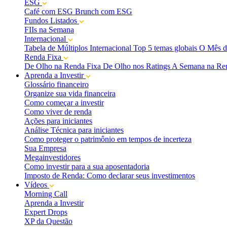
ESG
Café com ESG
Brunch com ESG
Fundos Listados
FIIs na Semana
Internacional
Tabela de Múltiplos Internacional
Top 5 temas globais
O Mês d
Renda Fixa
De Olho na Renda Fixa
De Olho nos Ratings
A Semana na Re
Aprenda a Investir
Glossário financeiro
Organize sua vida financeira
Como começar a investir
Como viver de renda
Ações para iniciantes
Análise Técnica para iniciantes
Como proteger o patrimônio em tempos de incerteza
Sua Empresa
Megainvestidores
Como investir para a sua aposentadoria
Imposto de Renda: Como declarar seus investimentos
Vídeos
Morning Call
Aprenda a Investir
Expert Drops
XP da Questão