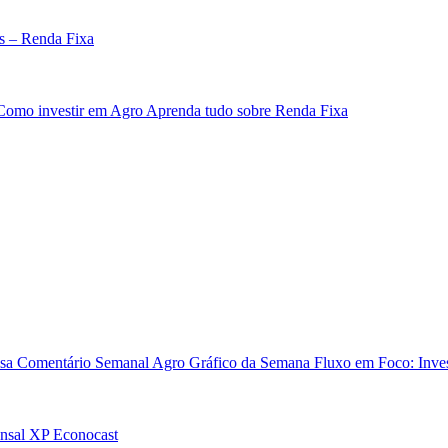
s – Renda Fixa
Como investir em Agro
Aprenda tudo sobre Renda Fixa
sa
Comentário Semanal Agro
Gráfico da Semana
Fluxo em Foco: Inves
nsal
XP Econocast