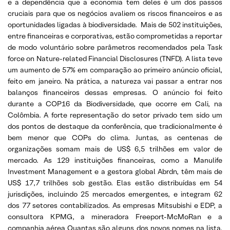
e a dependência que a economia tem deles é um dos passos
cruciais para que os negócios avaliem os riscos financeiros e as
oportunidades ligadas à biodiversidade. Mais de 502 instituições,
entre financeiras e corporativas, estão comprometidas a reportar
de modo voluntário sobre parâmetros recomendados pela Task
force on Nature-related Financial Disclosures (TNFD). A lista teve
um aumento de 57% em comparação ao primeiro anúncio oficial,
feito em janeiro. Na prática, a natureza vai passar a entrar nos
balanços financeiros dessas empresas. O anúncio foi feito
durante a COP16 da Biodiversidade, que ocorre em Cali, na
Colômbia. A forte representação do setor privado tem sido um
dos pontos de destaque da conferência, que tradicionalmente é
bem menor que COPs do clima. Juntas, as centenas de
organizações somam mais de US$ 6,5 trilhões em valor de
mercado. As 129 instituições financeiras, como a Manulife
Investment Management e a gestora global Abrdn, têm mais de
US$ 17,7 trilhões sob gestão. Elas estão distribuídas em 54
jurisdições, incluindo 25 mercados emergentes, e integram 62
dos 77 setores contabilizados. As empresas Mitsubishi e EDP, a
consultora KPMG, a mineradora Freeport-McMoRan e a
companhia aérea Quantas são alguns dos novos nomes na lista.