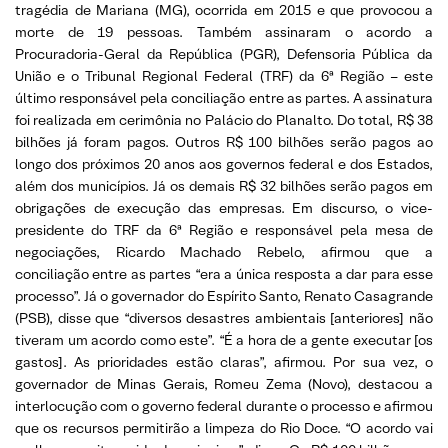
tragédia de Mariana (MG), ocorrida em 2015 e que provocou a
morte de 19 pessoas. Também assinaram o acordo a
Procuradoria-Geral da República (PGR), Defensoria Pública da
União e o Tribunal Regional Federal (TRF) da 6ª Região – este
último responsável pela conciliação entre as partes. A assinatura
foi realizada em cerimônia no Palácio do Planalto. Do total, R$ 38
bilhões já foram pagos. Outros R$ 100 bilhões serão pagos ao
longo dos próximos 20 anos aos governos federal e dos Estados,
além dos municípios. Já os demais R$ 32 bilhões serão pagos em
obrigações de execução das empresas. Em discurso, o vice-
presidente do TRF da 6ª Região e responsável pela mesa de
negociações, Ricardo Machado Rebelo, afirmou que a
conciliação entre as partes “era a única resposta a dar para esse
processo”. Já o governador do Espírito Santo, Renato Casagrande
(PSB), disse que “diversos desastres ambientais [anteriores] não
tiveram um acordo como este”. “É a hora de a gente executar [os
gastos]. As prioridades estão claras”, afirmou. Por sua vez, o
governador de Minas Gerais, Romeu Zema (Novo), destacou a
interlocução com o governo federal durante o processo e afirmou
que os recursos permitirão a limpeza do Rio Doce. “O acordo vai