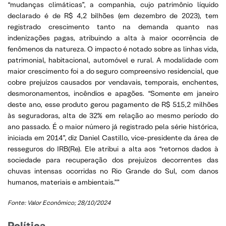
“mudanças climáticas”, a companhia, cujo patrimônio líquido
declarado é de R$ 4,2 bilhões (em dezembro de 2023), tem
registrado crescimento tanto na demanda quanto nas
indenizações pagas, atribuindo a alta à maior ocorrência de
fenômenos da natureza. O impacto é notado sobre as linhas vida,
patrimonial, habitacional, automóvel e rural. A modalidade com
maior crescimento foi a do seguro compreensivo residencial, que
cobre prejuízos causados por vendavais, temporais, enchentes,
desmoronamentos, incêndios e apagões. “Somente em janeiro
deste ano, esse produto gerou pagamento de R$ 515,2 milhões
às seguradoras, alta de 32% em relação ao mesmo período do
ano passado. É o maior número já registrado pela série histórica,
iniciada em 2014”, diz Daniel Castillo, vice-presidente da área de
resseguros do IRB(Re). Ele atribui a alta aos “retornos dados à
sociedade para recuperação dos prejuízos decorrentes das
chuvas intensas ocorridas no Rio Grande do Sul, com danos
humanos, materiais e ambientais.””
Fonte: Valor Econômico; 28/10/2024
Política