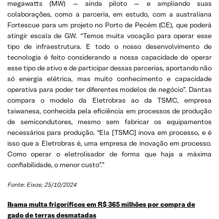
megawatts (MW) — ainda piloto — e ampliando suas
colaborações, como a parceria, em estudo, com a australiana
Fortescue para um projeto no Porto de Pecém (CE), que poderá
atingir escala de GW. “Temos muita vocação para operar esse
tipo de infraestrutura. E todo o nosso desenvolvimento de
tecnologia é feito considerando a nossa capacidade de operar
esse tipo de ativo e de participar dessas parcerias, aportando não
só energia elétrica, mas muito conhecimento e capacidade
operativa para poder ter diferentes modelos de negócio”. Dantas
compara o modelo da Eletrobras ao da TSMC, empresa
taiwanesa, conhecida pela eficiência em processos de produção
de semicondutores, mesmo sem fabricar os equipamentos
necessários para produção. “Ela [TSMC] inova em processo, e é
isso que a Eletrobras é, uma empresa de inovação em processo.
Como operar o eletrolisador de forma que haja a máxima
confiabilidade, o menor custo”.”
Fonte: Eixos; 25/10/2024
Ibama multa frigoríficos em R$ 365 milhões por compra de
gado de terras desmatadas