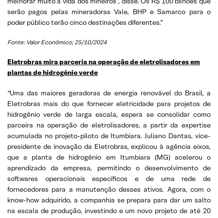
melhorar muito a vida dos mineiros”, disse. Os R$ 100 bilhões que
serão pagos pelas mineradoras Vale, BHP e Samarco para o
poder público terão cinco destinações diferentes.”
Fonte: Valor Econômico; 25/10/2024
Eletrobras mira parceria na operação de eletrolisadores em
plantas de hidrogênio verde
“Uma das maiores geradoras de energia renovável do Brasil, a
Eletrobras mais do que fornecer eletricidade para projetos de
hidrogênio verde de larga escala, espera se consolidar como
parceira na operação de eletrolisadores, a partir da expertise
acumulada no projeto-piloto de Itumbiara. Juliano Dantas, vice-
presidente de inovação da Eletrobras, explicou à agência eixos,
que a planta de hidrogênio em Itumbiara (MG) acelerou o
aprendizado da empresa, permitindo o desenvolvimento de
softwares operacionais específicos e de uma rede de
fornecedores para a manutenção desses ativos. Agora, com o
know-how adquirido, a companhia se prepara para dar um salto
na escala de produção, investindo e um novo projeto de até 20