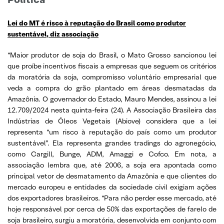
Lei do MT é risco à reputação do Brasil como produtor
sustentável, diz associação
“Maior produtor de soja do Brasil, o Mato Grosso sancionou lei
que proíbe incentivos fiscais a empresas que seguem os critérios
da moratória da soja, compromisso voluntário empresarial que
veda a compra do grão plantado em áreas desmatadas da
Amazônia. O governador do Estado, Mauro Mendes, assinou a lei
12.709/2024 nesta quinta-feira (24). A Associação Brasileira das
Indústrias de Óleos Vegetais (Abiove) considera que a lei
representa “um risco à reputação do país como um produtor
sustentável”. Ela representa grandes tradings do agronegócio,
como Cargill, Bunge, ADM, Amaggi e Cofco. Em nota, a
associação lembra que, até 2006, a soja era apontada como
principal vetor de desmatamento da Amazônia e que clientes do
mercado europeu e entidades da sociedade civil exigiam ações
dos exportadores brasileiros. “Para não perder esse mercado, até
hoje responsável por cerca de 50% das exportações de farelo de
soja brasileiro, surgiu a moratória, desenvolvida em conjunto com