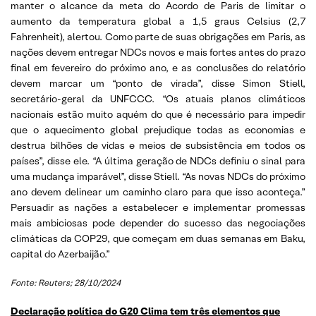
manter o alcance da meta do Acordo de Paris de limitar o
aumento da temperatura global a 1,5 graus Celsius (2,7
Fahrenheit), alertou. Como parte de suas obrigações em Paris, as
nações devem entregar NDCs novos e mais fortes antes do prazo
final em fevereiro do próximo ano, e as conclusões do relatório
devem marcar um “ponto de virada”, disse Simon Stiell,
secretário-geral da UNFCCC. “Os atuais planos climáticos
nacionais estão muito aquém do que é necessário para impedir
que o aquecimento global prejudique todas as economias e
destrua bilhões de vidas e meios de subsistência em todos os
países”, disse ele. “A última geração de NDCs definiu o sinal para
uma mudança imparável”, disse Stiell. “As novas NDCs do próximo
ano devem delinear um caminho claro para que isso aconteça.”
Persuadir as nações a estabelecer e implementar promessas
mais ambiciosas pode depender do sucesso das negociações
climáticas da COP29, que começam em duas semanas em Baku,
capital do Azerbaijão.”
Fonte: Reuters; 28/10/2024
Declaração política do G20 Clima tem três elementos que