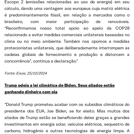
Escopo 2 (emissões relacionadas ao uso de energia) em seu
cálculo, dando uma vantagem aos europeus cuja matriz elétrica
é predominantemente fóssil, em relação a mercados como o
brasileiro, com maior participação de renováveis.
“Reconfirmamos nosso total apoio ao apelo da COP28
relacionado a evitar medidas comerciais unilaterais baseadas no
clima ou no meio ambiente. Também nos opomos a medidas
protecionistas unilaterais, que deliberadamente interrompem as
cadeias globais de fornecimento e produção e distorcem a
concorrência”, continua a declaração.”
Fonte: Eixos; 25/10/2024
Trump odeia a lei climática de Biden. Seus aliados estão
ganhando dinheiro com ela
“Donald Trump prometeu acabar com os subsídios climáticos do
presidente dos EUA, Joe Biden, se for eleito. Mas muitos dos
aliados de Trump estão se beneficiando deles graças a grandes
investimentos em energia solar, veículos elétricos, sequestro de
carbono, hidrogênio e outras tecnologias de energia limpa. A