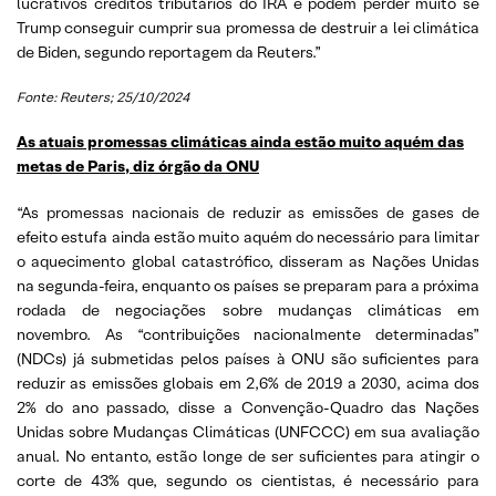
lucrativos créditos tributários do IRA e podem perder muito se
Trump conseguir cumprir sua promessa de destruir a lei climática
de Biden, segundo reportagem da Reuters.”
Fonte: Reuters; 25/10/2024
As atuais promessas climáticas ainda estão muito aquém das
metas de Paris, diz órgão da ONU
“As promessas nacionais de reduzir as emissões de gases de
efeito estufa ainda estão muito aquém do necessário para limitar
o aquecimento global catastrófico, disseram as Nações Unidas
na segunda-feira, enquanto os países se preparam para a próxima
rodada de negociações sobre mudanças climáticas em
novembro. As “contribuições nacionalmente determinadas”
(NDCs) já submetidas pelos países à ONU são suficientes para
reduzir as emissões globais em 2,6% de 2019 a 2030, acima dos
2% do ano passado, disse a Convenção-Quadro das Nações
Unidas sobre Mudanças Climáticas (UNFCCC) em sua avaliação
anual. No entanto, estão longe de ser suficientes para atingir o
corte de 43% que, segundo os cientistas, é necessário para