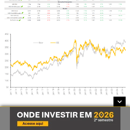
(
1) O Índice
ISE
(Índice de Sustentabilidade Empresarial da B3) tem como
objetivo ser o indicador do desempenho médio das cotações dos ativos de
empresas com reconhecido comprometimento com o desenvolvimento
sustentável, práticas e alinhamento estratégico com a sustentabilidade