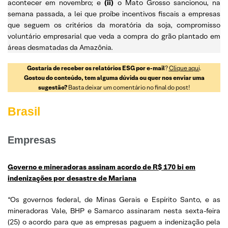
acontecer em novembro; e
(ii)
o Mato Grosso sancionou, na
semana passada, a lei que proíbe incentivos fiscais a empresas
que seguem os critérios da moratória da soja, compromisso
voluntário empresarial que veda a compra do grão plantado em
áreas desmatadas da Amazônia.
Gostaria de receber os relatórios ESG por e-mail
?
Clique aqui
.
Gostou do conteúdo, tem alguma dúvida ou quer nos enviar uma
sugestão?
Basta deixar um comentário no final do post!
Brasil
Empresas
Governo e mineradoras assinam acordo de R$ 170 bi em
indenizações por desastre de Mariana
“Os governos federal, de Minas Gerais e Espírito Santo, e as
mineradoras Vale, BHP e Samarco assinaram nesta sexta-feira
(25) o acordo para que as empresas paguem a indenização pela