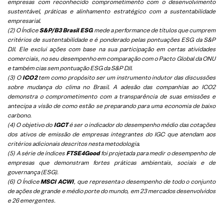
empresas com reconhecido comprometimento com o desenvolvimento
sustentável, práticas e alinhamento estratégico com a sustentabilidade
empresarial.
(2) O Índice
S&P/B3 Brasil ESG
mede a performance de títulos que cumprem
critérios de sustentabilidade e é ponderado pelas pontuações ESG da S&P
DJI. Ele exclui ações com base na sua participação em certas atividades
comerciais, no seu desempenho em comparação com o Pacto Global da ONU
e também cias sem pontuação ESG da S&P DJI.
(3) O
ICO2
tem como propósito ser um instrumento indutor das discussões
sobre mudança do clima no Brasil. A adesão das companhias ao ICO2
demonstra o comprometimento com a transparência de suas emissões e
antecipa a visão de como estão se preparando para uma economia de baixo
carbono.
(4) O objetivo do
IGCT
é ser o indicador do desempenho médio das cotações
dos ativos de emissão de empresas integrantes do IGC que atendam aos
critérios adicionais descritos nesta metodologia.
(5)
A série de índices
FTSE4Good
foi projetada para medir o desempenho de
empresas que demonstram fortes práticas ambientais, sociais e de
governança (ESG).
(6)
O Índice
MSCI ACWI
, que representa o desempenho de todo o conjunto
de ações de grande e médio porte do mundo, em 23 mercados desenvolvidos
e 26 emergentes.