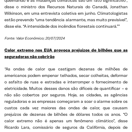
queimando e as mudanças climáticas são um fato significativo”,
disse o ministro dos Recursos Naturais do Canadá, Jonathan
Wilkinson, em uma entrevista coletiva em junho. Climatologistas
estão prevendo “uma tendência alarmante, mas muito previsível”,
disse ele. “A intensidade dos incêndios florestais continuará.””
Fonte: Valor Econômico; 20/07/2024
Calor extremo nos EUA provoca prejuízos de bilhões que as
seguradoras não cobrirão
“As ondas de calor que castigam dezenas de milhões de
americanos podem empenar telhados, secar colheitas, deformar
o asfalto de ruas e estradas e interromper o fornecimento de
eletricidade. Muitos desses danos são difíceis de quantificar – e
não são cobertos por seguros. Hoje, as cidades, as agências
reguladoras e as empresas começaram a soar o alarme sobre os
custos cada vez maiores das ondas de calor, que causam
prejuízos de dezenas de bilhões de dólares todos os anos. “O
calor extremo não é apenas um fenômeno climático”, disse
Ricardo Lara, comissário de seguros da Califórnia, depois de