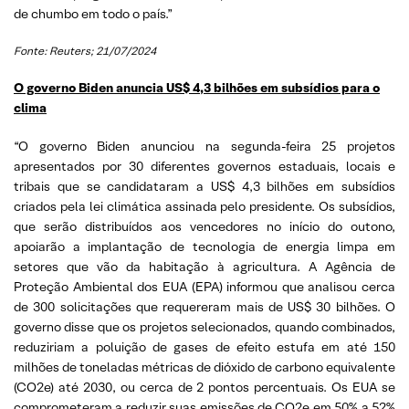
de chumbo em todo o país.”
Fonte: Reuters; 21/07/2024
O governo Biden anuncia US$ 4,3 bilhões em subsídios para o
clima
“O governo Biden anunciou na segunda-feira 25 projetos
apresentados por 30 diferentes governos estaduais, locais e
tribais que se candidataram a US$ 4,3 bilhões em subsídios
criados pela lei climática assinada pelo presidente. Os subsídios,
que serão distribuídos aos vencedores no início do outono,
apoiarão a implantação de tecnologia de energia limpa em
setores que vão da habitação à agricultura. A Agência de
Proteção Ambiental dos EUA (EPA) informou que analisou cerca
de 300 solicitações que requereram mais de US$ 30 bilhões. O
governo disse que os projetos selecionados, quando combinados,
reduziriam a poluição de gases de efeito estufa em até 150
milhões de toneladas métricas de dióxido de carbono equivalente
(CO2e) até 2030, ou cerca de 2 pontos percentuais. Os EUA se
comprometeram a reduzir suas emissões de CO2e em 50% a 52%