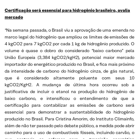
Certificação será essencial para hidrogênio brasileiro, avalia
mercado
“Na semana passada, o Brasil viu a aprovação de uma emenda no
marco legal do hidrogênio que ampliou os limites de emissões de
4 kgCO2 para 7 kgCO2 por cada 1 kg de hidrogênio produzido. O
volume é quase o dobro do considerado “baixo carbono” pela
União Europeia (3,384 kgCO2/kgH2), potencial maior mercado
importador do energético produzido no Brasil, e fica mais próximo
da intensidade de carbono do hidrogênio cinza, de gás natural,
que é considerado altamente poluente com seus 10
kgCO2/KgH2. A mudança de última hora ocorreu sob a
justificativa de incluir o etanol na produção do hidrogênio de
baixo carbono, e intensificou o entendimento de que a
certificação para contabilizar as emissões de carbono será
essencial para demonstrar a sustentabilidade do hidrogênio
produzido no Brasil. Para Cristina Amorim, do Instituto Climainfo,
além de não ter passado pelo debate público, a medida pode abrir
caminho para o uso de combustíveis fósseis, incluindo carvão, o