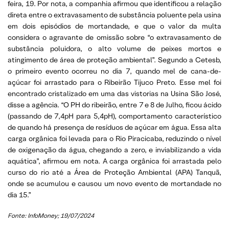
feira, 19. Por nota, a companhia afirmou que identificou a relação
direta entre o extravasamento de substância poluente pela usina
em dois episódios de mortandade, e que o valor da multa
considera o agravante de omissão sobre “o extravasamento de
substância poluidora, o alto volume de peixes mortos e
atingimento de área de proteção ambiental”. Segundo a Cetesb,
o primeiro evento ocorreu no dia 7, quando mel de cana-de-
açúcar foi arrastado para o Ribeirão Tijuco Preto. Esse mel foi
encontrado cristalizado em uma das vistorias na Usina São José,
disse a agência. “O PH do ribeirão, entre 7 e 8 de Julho, ficou ácido
(passando de 7,4pH para 5,4pH), comportamento característico
de quando há presença de resíduos de açúcar em água. Essa alta
carga orgânica foi levada para o Rio Piracicaba, reduzindo o nível
de oxigenação da água, chegando a zero, e inviabilizando a vida
aquática”, afirmou em nota. A carga orgânica foi arrastada pelo
curso do rio até a Área de Proteção Ambiental (APA) Tanquã,
onde se acumulou e causou um novo evento de mortandade no
dia 15.”
Fonte: InfoMoney; 19/07/2024