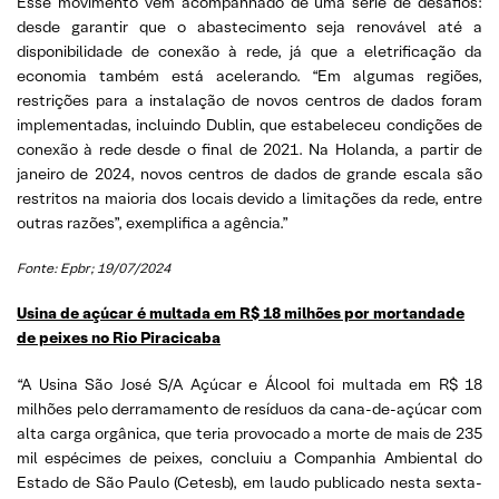
Esse movimento vem acompanhado de uma série de desafios:
desde garantir que o abastecimento seja renovável até a
disponibilidade de conexão à rede, já que a eletrificação da
economia também está acelerando. “Em algumas regiões,
restrições para a instalação de novos centros de dados foram
implementadas, incluindo Dublin, que estabeleceu condições de
conexão à rede desde o final de 2021. Na Holanda, a partir de
janeiro de 2024, novos centros de dados de grande escala são
restritos na maioria dos locais devido a limitações da rede, entre
outras razões”, exemplifica a agência.”
Fonte: Epbr; 19/07/2024
Usina de açúcar é multada em R$ 18 milhões por mortandade
de peixes no Rio Piracicaba
“A Usina São José S/A Açúcar e Álcool foi multada em R$ 18
milhões pelo derramamento de resíduos da cana-de-açúcar com
alta carga orgânica, que teria provocado a morte de mais de 235
mil espécimes de peixes, concluiu a Companhia Ambiental do
Estado de São Paulo (Cetesb), em laudo publicado nesta sexta-