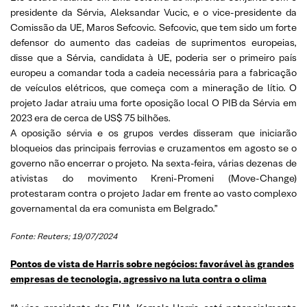
presidente da Sérvia, Aleksandar Vucic, e o vice-presidente da
Comissão da UE, Maros Sefcovic. Sefcovic, que tem sido um forte
defensor do aumento das cadeias de suprimentos europeias,
disse que a Sérvia, candidata à UE, poderia ser o primeiro país
europeu a comandar toda a cadeia necessária para a fabricação
de veículos elétricos, que começa com a mineração de lítio. O
projeto Jadar atraiu uma forte oposição local O PIB da Sérvia em
2023 era de cerca de US$ 75 bilhões.
A oposição sérvia e os grupos verdes disseram que iniciarão
bloqueios das principais ferrovias e cruzamentos em agosto se o
governo não encerrar o projeto. Na sexta-feira, várias dezenas de
ativistas do movimento Kreni-Promeni (Move-Change)
protestaram contra o projeto Jadar em frente ao vasto complexo
governamental da era comunista em Belgrado.”
Fonte: Reuters; 19/07/2024
Pontos de vista de Harris sobre negócios: favorável às grandes
empresas de tecnologia, agressivo na luta contra o clima