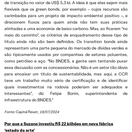
de transição no valor de US$ 5,3 bi. A ideia é que eles sejam mais
flexíveis que os green bonds, por exemplo – cujos recursos são
carimbados para um projeto de impacto ambiental positivo –, e
direcionem fluxos para quem ainda não tem suas práticas
alinhadas a uma economia de baixo carbono. Mas, ao ficarem “no
meio do caminho”, os critérios de enquadramento desse tipo de
título ainda não são bem definidos. Os transition bonds ainda
representam uma parte pequena do mercado de dívidas verdes e
são tipicamente usados por companhias de setores poluentes,
como petróleo e aço. “No BNDES, a gente vem tentando puxar
essa discussão com as concessionárias. Não é um setor tão óbvio
para encaixar um título de sustentabilidade, mas aqui, a CCR
teve um trabalho muito sério de certificação e de identificar
quais investimentos na rodovia poderiam ser adequados e
interessantes”, diz Felipe Borim, superintendente de
infraestrutura do BNDES.”
Fonte:
Capital Reset
; 19/07/2024
Por que a Suzano investiu R$ 22 bilhões em nova fábrica
‘estado da arte’