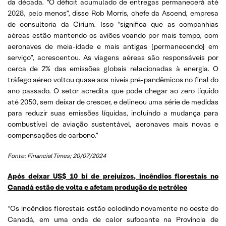
da década. “O déficit acumulado de entregas permanecerá até
2028, pelo menos”, disse Rob Morris, chefe da Ascend, empresa
de consultoria da Cirium. Isso “significa que as companhias
aéreas estão mantendo os aviões voando por mais tempo, com
aeronaves de meia-idade e mais antigas [permanecendo] em
serviço”, acrescentou. As viagens aéreas são responsáveis por
cerca de 2% das emissões globais relacionadas à energia. O
tráfego aéreo voltou quase aos níveis pré-pandêmicos no final do
ano passado. O setor acredita que pode chegar ao zero líquido
até 2050, sem deixar de crescer, e delineou uma série de medidas
para reduzir suas emissões líquidas, incluindo a mudança para
combustível de aviação sustentável, aeronaves mais novas e
compensações de carbono.”
Fonte: Financial Times; 20/07/2024
Após deixar US$ 10 bi de prejuízos, incêndios florestais no
Canadá estão de volta e afetam produção de petróleo
“Os incêndios florestais estão eclodindo novamente no oeste do
Canadá, em uma onda de calor sufocante na Província de