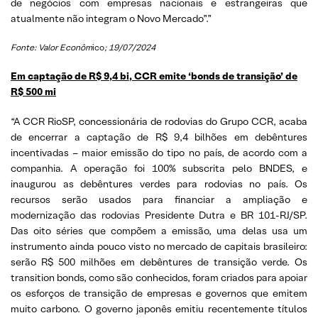
de negócios com empresas nacionais e estrangeiras que
atualmente não integram o Novo Mercado”.”
Fonte: Valor Econôm
ico
; 19/07/2024
Em captação de R$ 9,4 bi, CCR emite ‘bonds de transição’ de
R$ 500 mi
“A CCR RioSP, concessionária de rodovias do Grupo CCR, acaba
de encerrar a captação de R$ 9,4 bilhões em debêntures
incentivadas – maior emissão do tipo no país, de acordo com a
companhia. A operação foi 100% subscrita pelo BNDES, e
inaugurou as debêntures verdes para rodovias no país. Os
recursos serão usados para financiar a ampliação e
modernização das rodovias Presidente Dutra e BR 101-RJ/SP.
Das oito séries que compõem a emissão, uma delas usa um
instrumento ainda pouco visto no mercado de capitais brasileiro:
serão R$ 500 milhões em debêntures de transição verde. Os
transition bonds, como são conhecidos, foram criados para apoiar
os esforços de transição de empresas e governos que emitem
muito carbono. O governo japonês emitiu recentemente títulos