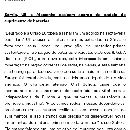
Sérvia, UE e Alemanha assinam acordo de cadeia de
suprimento de baterias
“Belgrado e a União Europeia assinaram um acordo na sexta-feira
para dar à UE acesso a matérias-primas extraídas na Sérvia e
fortalecer seus laços na produção de matérias-primas
sustentáveis, fabricação de baterias e veículos elétricos (EVs). A
Rio Tinto (RIO.L), abre nova aba, está interessada em iniciar a
mineração na região ocidental de Jadar, na Sérvia, e esta semana
sua licença para desenvolver o que seria a maior mina de lítio da
Europa foi restabelecida, mais de dois anos depois de ter sido
anulada. O chanceler alemão, Olaf Scholz, disse que o
memorando de entendimento de sexta-feira era vital para a
independência da Europa e que “aumenta a resistência e
promove a indústria”. “Precisamos reduzir nossas dependências,
precisamos ter estruturas resilientes em nossas cadeias de
suprimentos, e isso significa que precisamos desenvolver novas
ferramentas de matéria-prima em todo o mundo”, disse Scholz.
Ele estava falando em uma coletiva de imprensa conjunta com o