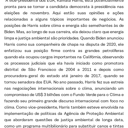
“A vice-presidente dos EUA, Kamala Harris, está potencialmente
pronta para se tornar a candidata democrata à presidência nas
eleições de novembro. Aqui estão suas opiniões e ações
relacionadas a alguns tópicos importantes de negócios. As
posições de Harris sobre clima e energia são semelhantes às de
Biden. Mas, ao longo de sua carreira, ela deixou claro que energia
limpa e justiça ambiental são prioridades. Quando Biden anunciou
Harris como sua companheira de chapa na disputa de 2020, ele
enfatizou sua posição firme contra as grandes petrolíferas
quando ela ocupou cargos importantes na Califórnia, observando
os processos judiciais que ela havia iniciado como promotora
distrital de São Francisco de 2004 a 2011 e depois como
procuradora-geral do estado até janeiro de 2017, quando se
tornou senadora dos EUA. No ano passado, Harris fez sua estreia
nas negociações internacionais sobre o clima, anunciando um
compromisso de US$ 3 bilhões com o Fundo Verde para o Clima e
fazendo seu primeiro grande discurso internacional com foco no
clima. Como vice-presidente, Harris também esteve envolvida na
implementação de políticas da Agência de Proteção Ambiental
que abordaram questões de justiça ambiental de longa data,
como um programa multibilionário para substituir canos e tintas