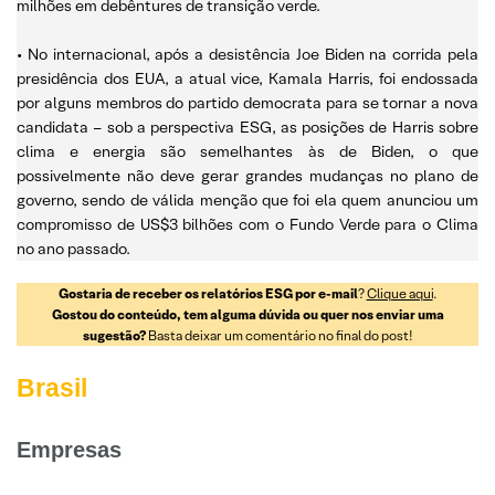
milhões em debêntures de transição verde.
• No internacional, após a desistência Joe Biden na corrida pela
presidência dos EUA, a atual vice, Kamala Harris, foi endossada
por alguns membros do partido democrata para se tornar a nova
candidata – sob a perspectiva ESG, as posições de Harris sobre
clima e energia são semelhantes às de Biden, o que
possivelmente não deve gerar grandes mudanças no plano de
governo, sendo de válida menção que foi ela quem anunciou um
compromisso de US$3 bilhões com o Fundo Verde para o Clima
no ano passado.
Gostaria de receber os relatórios ESG por e-mail
?
Clique aqui
.
Gostou do conteúdo, tem alguma dúvida ou quer nos enviar uma
sugestão?
Basta deixar um comentário no final do post!
Brasil
Empresas