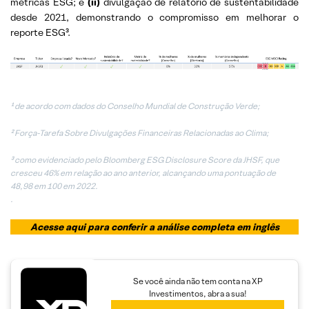
métricas ESG; e
(ii)
divulgação de relatório de sustentabilidade
desde 2021, demonstrando o compromisso em melhorar o
reporte ESG³.
¹ de acordo com dados do Conselho Mundial de Construção Verde;
²
Força-Tarefa Sobre Divulgações Financeiras Relacionadas ao Clima;
³ como evidenciado pelo Bloomberg ESG Disclosure Score da JHSF, que
cresceu 46% em relação ao ano anterior, alcançando uma pontuação de
48,98 em 100 em 2022.
.
Acesse aqui para conferir a análise completa em inglês
Se você ainda não tem conta na XP
Investimentos, abra a sua!