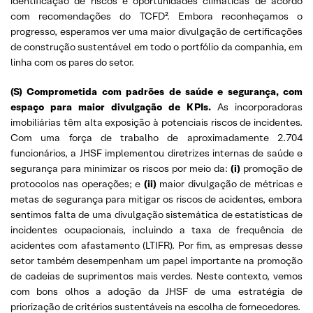
identificação de riscos e oportunidades climáticas de acordo
com recomendações do TCFD². Embora reconheçamos o
progresso, esperamos ver uma maior divulgação de certificações
de construção sustentável em todo o portfólio da companhia, em
linha com os pares do setor.
(S) Comprometida com padrões de saúde e segurança, com
espaço para maior divulgação de KPIs.
As incorporadoras
imobiliárias têm alta exposição à potenciais riscos de incidentes.
Com uma força de trabalho de aproximadamente 2.704
funcionários, a JHSF implementou diretrizes internas de saúde e
segurança para minimizar os riscos por meio da:
(i)
promoção de
protocolos nas operações; e
(ii)
maior divulgação de métricas e
metas de segurança para mitigar os riscos de acidentes, embora
sentimos falta de uma divulgação sistemática de estatísticas de
incidentes ocupacionais, incluindo a taxa de frequência de
acidentes com afastamento (LTIFR). Por fim, as empresas desse
setor também desempenham um papel importante na promoção
de cadeias de suprimentos mais verdes. Neste contexto, vemos
com bons olhos a adoção da JHSF de uma estratégia de
priorização de critérios sustentáveis na escolha de fornecedores.