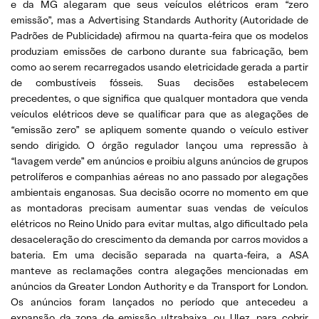
e da MG alegaram que seus veículos elétricos eram “zero
emissão”, mas a Advertising Standards Authority (Autoridade de
Padrões de Publicidade) afirmou na quarta-feira que os modelos
produziam emissões de carbono durante sua fabricação, bem
como ao serem recarregados usando eletricidade gerada a partir
de combustíveis fósseis. Suas decisões estabelecem
precedentes, o que significa que qualquer montadora que venda
veículos elétricos deve se qualificar para que as alegações de
“emissão zero” se apliquem somente quando o veículo estiver
sendo dirigido. O órgão regulador lançou uma repressão à
“lavagem verde” em anúncios e proibiu alguns anúncios de grupos
petrolíferos e companhias aéreas no ano passado por alegações
ambientais enganosas. Sua decisão ocorre no momento em que
as montadoras precisam aumentar suas vendas de veículos
elétricos no Reino Unido para evitar multas, algo dificultado pela
desaceleração do crescimento da demanda por carros movidos a
bateria. Em uma decisão separada na quarta-feira, a ASA
manteve as reclamações contra alegações mencionadas em
anúncios da Greater London Authority e da Transport for London.
Os anúncios foram lançados no período que antecedeu a
expansão da zona de emissão ultrabaixa, ou Ulez, para cobrir