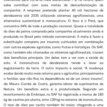
sabe contribuir com suas metas de descarbonização da
companhia. A empresa pretende plantar 40 mil hectares de
dendezeiros até 2035 utilizando sistemas agroflorestais, uma
alternativa sustentável à monocultura. O foco é o Pará, que
concentra 84% de toda a produção nacional. Quase a totalidade
do óleo de palma comprado pela companhia atualmente ainda é
produzida no Brasil pelo método convencional. A meta é fazer a
substituição completa por insumos cultivados em combinação
com outras espécies agrícolas, como frutas e hortaliças. Os SAF,
como também são chamados os sistemas agroflorestais, trazem
dois benefícios principais. Um deles tem a ver com a saúde do
solo. A monocultura de dendezeiros tende a levar ao
esgotamento da terra. O outro impacto é social. “A mudança
acaba dando muito mais retorno para o agricultor, principalmente
o familiar, que não fica na dependência só de um único insumo”,
diz Mauro Corrêa da Costa, gerente-sênior de suprimentos da
Natura. Um benefício extra é a produtividade. Segundo um
levantamento da Embrapa, no SAF foi registrada a marca de 180
kg de cachos por planta, ante 139 kg no sistema de monocultura.
O teor de óleo por cacho também foi maior, chegando a uma