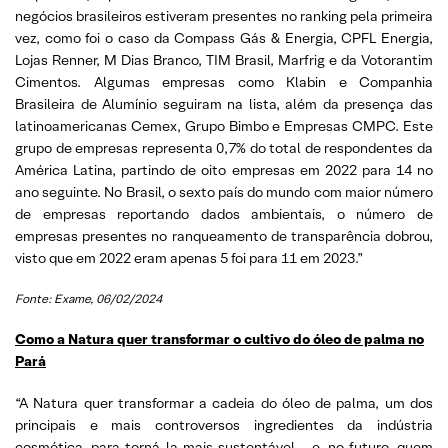
negócios brasileiros estiveram presentes no ranking pela primeira
vez, como foi o caso da Compass Gás & Energia, CPFL Energia,
Lojas Renner, M Dias Branco, TIM Brasil, Marfrig e da Votorantim
Cimentos. Algumas empresas como Klabin e Companhia
Brasileira de Alumínio seguiram na lista, além da presença das
latinoamericanas Cemex, Grupo Bimbo e Empresas CMPC. Este
grupo de empresas representa 0,7% do total de respondentes da
América Latina, partindo de oito empresas em 2022 para 14 no
ano seguinte. No Brasil, o sexto país do mundo com maior número
de empresas reportando dados ambientais, o número de
empresas presentes no ranqueamento de transparência dobrou,
visto que em 2022 eram apenas 5 foi para 11 em 2023.”
Fonte: Exame
, 06/02/2024
Como a Natura quer transformar o cultivo do óleo de palma no
Pará
“A Natura quer transformar a cadeia do óleo de palma, um dos
principais e mais controversos ingredientes da indústria
cosmética, para torná-la mais sustentável – e, no futuro, quem