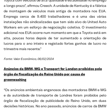
Toyota com veículos de alta qualidade e estabilidade no emprego
a longo prazo”, afirmou Creech. A unidade de Kentucky é a fábrica
de montagem de veículos mais antiga da montadora nos EUA.
Emprega cerca de 9.400 trabalhadores e é uma das várias
instalações não sindicalizadas que tem sido alvo do United Auto
Workers em um esforço de negociação coletiva. O investimento
adicional nos EUA ocorre num momento em que a Toyota está em
alta, poucas horas depois de ter aumentado a orientação de
lucros para o ano inteiro e registado fortes ganhos de lucro no
trimestre mais recente.”
Fonte: Valor Econômico
, 06/02/2024
Anúncios da BMW, MG e Transport for London proibidos pelo
órgão de fiscalização do Reino Unido por causa de
greenwashing
“Os anúncios ambientais enganosos das montadoras BMW e MG
e da autoridade de transporte de Londres foram proibidos pelo
órgão de fiscalização de publicidade do Reino Unido, em duas
decisões históricas. No ano passado, anúncios de carros da BMW