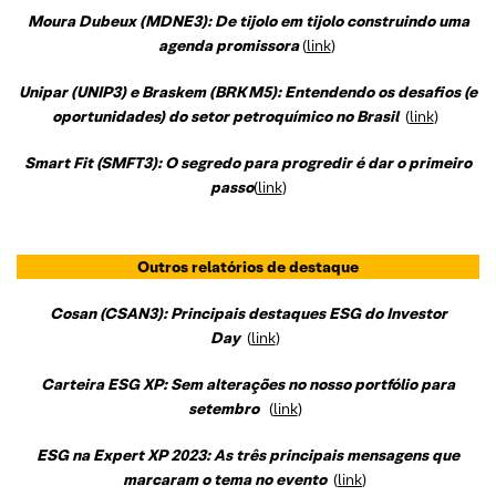
Moura Dubeux (MDNE3): De tijolo em tijolo construindo uma
agenda promissora
(
link
)
Unipar (UNIP3) e Braskem (BRKM5): Entendendo os desafios (e
oportunidades) do setor petroquímico no Brasil
(
link
)
Smart Fit (SMFT3): O segredo para progredir é dar o primeiro
passo
(
link
)
Outros relatórios de destaque
Cosan (CSAN3): Principais destaques ESG do Investor
Day
(
link
)
Carteira ESG XP: Sem alterações no nosso portfólio para
setembro
(
link
)
ESG na Expert XP 2023: As três principais mensagens que
marcaram o tema no evento
(
link
)