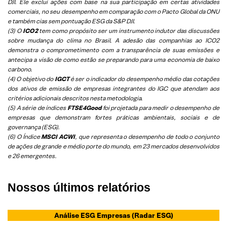
DJI. Ele exclui ações com base na sua participação em certas atividades
comerciais, no seu desempenho em comparação com o Pacto Global da ONU
e também cias sem pontuação ESG da S&P DJI.
(3) O
ICO2
tem como propósito ser um instrumento indutor das discussões
sobre mudança do clima no Brasil. A adesão das companhias ao ICO2
demonstra o comprometimento com a transparência de suas emissões e
antecipa a visão de como estão se preparando para uma economia de baixo
carbono.
(4) O objetivo do
IGCT
é ser o indicador do desempenho médio das cotações
dos ativos de emissão de empresas integrantes do IGC que atendam aos
critérios adicionais descritos nesta metodologia.
(5)
A série de índices
FTSE4Good
foi projetada para medir o desempenho de
empresas que demonstram fortes práticas ambientais, sociais e de
governança (ESG).
(6)
O Índice
MSCI ACWI
, que representa o desempenho de todo o conjunto
de ações de grande e médio porte do mundo, em 23 mercados desenvolvidos
e 26 emergentes.
Nossos últimos relatórios
Análise ESG Empresas
(Radar ESG)