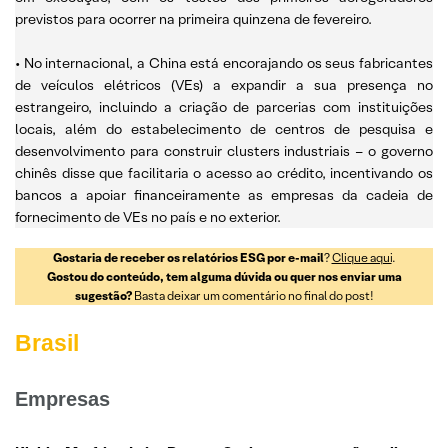
previstos para ocorrer na primeira quinzena de fevereiro.
• No internacional, a China está encorajando os seus fabricantes
de veículos elétricos (VEs) a expandir a sua presença no
estrangeiro, incluindo a criação de parcerias com instituições
locais, além do estabelecimento de centros de pesquisa e
desenvolvimento para construir clusters industriais – o governo
chinês disse que facilitaria o acesso ao crédito, incentivando os
bancos a apoiar financeiramente as empresas da cadeia de
fornecimento de VEs no país e no exterior.
Gostaria de receber os relatórios ESG por e-mail
?
Clique aqui
.
Gostou do conteúdo, tem alguma dúvida ou quer nos enviar uma
sugestão?
Basta deixar um comentário no final do post!
Brasil
Empresas