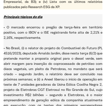
Empresarial, da B3); e (iv) Lista com os últimos relatórios
publicados pelo Research ESG da XP.
Principais tópicos do dia
• O mercado encerrou o pregão de terça-feira em território
positivo, com o IBOV e o ISE registrando forte alta de 2,21% e
2,16%, respectivamente.
• No Brasil, (i) o relator do projeto do Combustível do Futuro (PL
4516/2023), deputado Arnaldo Jardim, disse nesta terça (6/2) que
pretende manter a proposta original para o diesel verde, sem
abrir margem para inserção do coprocessado de petróleo com
óleos vegetais, um pleito da Petrobras, no mandato que será
criado – segundo Jardim, o relatório deve ser concluído nas
próximas semanas; e (ii) a Aneel liberou o início da operação em
teste de 7 unidades geradoras da Usina Eólica Coxilha Negra 2,
projeto da Eletrobras CGT Eletrosul no Rio Grande do Sul, cujo
investimento R$2 bilhões – segundo a Eletrobras, é o maior
empreendimento de geração eólica da companhia atualmente
em execução, com os testes dos primeiros aerogeradores