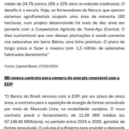
média de 24,7% contra 18% a 22% vista no método tradicional. O
desafio é a escala. Hoje, os fornecedores da Natura que operam
sistemas agroflorestais ocupam uma área de somente 180
hectares, num projeto desenvolvido há mais de dez anos em
parceria com a Cooperativa Agrícola de Tomé-Açu (Camta). O
óleo sustentável que vem dessas plantações é usado somente
nos sabonetes em barra Biōme, uma linha premium. O plano de
longo prazo é fazer o mesmo com 1,5 milhão de sabonetes
fabricados diariamente.”
Fonte: Capital Reset
, 07/02/2024
BB renova contrato para compra de energia renovável com a
EDP
“O Banco do Brasil renovou com a EDP, por um prazo de cinco
anos, o contrato para a aquisição de energia de fontes renováveis
por meio do Mercado Livre, na modalidade varejista. O novo
contrato prevê o fornecimento de 11,09 MW médios (ou
97.148,40 MWh/ano), no período entre 2024 e 2028, gerados de
fontes renováveis. O volume é suficiente para atender a demanda