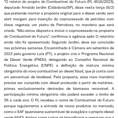
“O relator do projeto do Combustível do Futuro (PL 4516/2023),
deputado Arnaldo Jardim (Cidadania/SP), disse nesta terça (6/2)
que pretende manter a proposta original para o diesel verde, sem
abrir margem para inserção do coprocessado de petróleo com
óleos vegetais, um pleito da Petrobras, no mandato que será
criado. “Não estou disposto a incluir o coprocessado na proposta
do Combustível do Futuro”, confirmou à agência epbr. O relatório
ainda não foi apresentado. Segundo Jardim, deve ser concluído
nas próximas semanas. Encaminhado à Câmara em setembro de
2023 pelo governo Lula (PT), o projeto cria o Programa Nacional
de Diesel Verde (PNDV), delegando ao Conselho Nacional de
Política Energética (CNPE) a definição da mistura mínima
obrigatória do novo combustível ao diesel fóssil, que já conta com
um percentual de biodiesel. Pela proposta, esse novo mandato
precisa ser cumprido com diesel produzido a partir de matérias-
primas exclusivamente derivadas de biomassa renovável. A
participação mínima obrigatória não poderá exceder o limite de
3% a cada ano. O PL recebeu o nome de Combustível do Futuro
porque regulamenta a entrada de novos produtos no mercado,
como o SAF (querosene sustentável de aviação) e o próprio diesel
verde (HVO). Ambos saem juntos da biorrefinaria e precisam que a