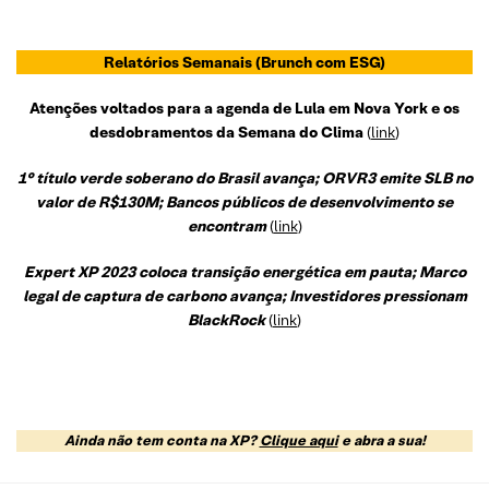
Relatórios Semanais
(Brunch com ESG)
Atenções voltados para a agenda de Lula em Nova York e os
desdobramentos da Semana do Clima
(
link
)
1° título verde soberano do Brasil avança; ORVR3 emite SLB no
valor de R$130M; Bancos públicos de desenvolvimento se
encontram
(
link
)
Expert XP 2023 coloca transição energética em pauta; Marco
legal de captura de carbono avança; Investidores pressionam
BlackRock
(
link
)
Ainda não tem conta na XP?
Clique aqui
e abra a sua!