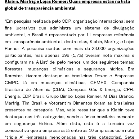
Klabin, Marfrig e Lojas Renner: Quais empresas estão na lista
global de transparência ambiental
“Em pesquisa realizada pelo CDP, organização internacional sem
fins lucrativos que administra um sistema de divulgação
ambiental, o Brasil é representado por 11 empresas referência
em transparência ambiental, dentre elas, Klabin, Marfrig e Lojas
Renner. A pesquisa contou com mais de 23.000 organizações
participantes, mas apenas 396 (1,7%) tiveram nota máxima e
configuram na ‘A List’ de, pelo menos, um dos seguintes temas:
florestas, mudanças climáticas e segurança hídrica. Em
florestas, tiveram destaque as brasileiras Dexco e Empresas
CMPC. Já em mudanças climáticas, CEMEX, Companhia
Brasileira de Alumínio (CBA), Compass Gás & Energia, CPFL
Energia, EDP Brasil, Grupo Bimbo, Lojas Renner, M Dias Branco,
Marfrig, Tim Brasil e Votorantim Cimentos foram as brasileiras
presentes na categoria. Mas, vale ressaltar que a Klabin teve
destaque nas três categorias, sendo a única brasileira presente
em segurança hídrica. Além disto, esta é a terceira vez
consecutiva que a empresa está entre as 10 empresas com nota
“triple A” (empresas mencionadas nas três categorias). Sete