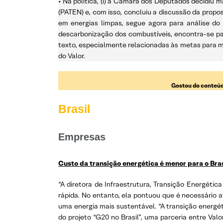
• Na política, (i) a Câmara dos Deputados decidiu 
(PATEN) e, com isso, concluiu a discussão da propo
em energias limpas, segue agora para análise do 
descarbonização dos combustíveis, encontra-se pa
texto, especialmente relacionadas às metas para mi
do Valor.
Gostou do conteúd
Brasil
Empresas
Custo da transição energética é menor para o Bras
“A diretora de Infraestrutura, Transição Energét
rápida. No entanto, ela pontuou que é necessário 
uma energia mais sustentável. “A transição energét
do projeto “G20 no Brasil”, uma parceria entre Val