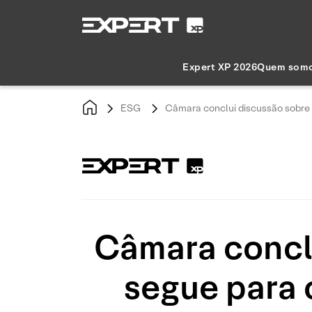
Expert XP 2026
Quem som
ESG
Câmara conclui discussão sobre
Câmara conclu
segue para 