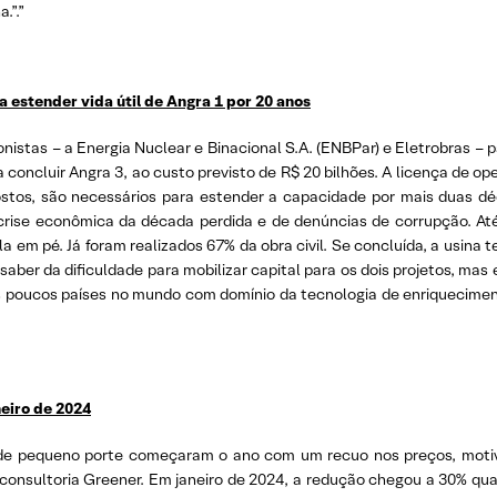
.”.”
a estender vida útil de Angra 1 por 20 anos
nistas – a Energia Nuclear e Binacional S.A. (ENBPar) e Eletrobras – p
a concluir Angra 3, ao custo previsto de R$ 20 bilhões. A licença de o
stos, são necessários para estender a capacidade por mais duas déc
crise econômica da década perdida e de denúncias de corrupção. Até
la em pé. Já foram realizados 67% da obra civil. Se concluída, a usina 
z saber da dificuldade para mobilizar capital para os dois projetos, ma
dos poucos países no mundo com domínio da tecnologia de enriqueciment
eiro de 2024
is de pequeno porte começaram o ano com um recuo nos preços, mot
 consultoria Greener. Em janeiro de 2024, a redução chegou a 30%