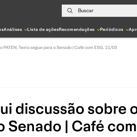
Buscar
os
Análises
Lista de ações
Recomendações
Periódicos
Apr
 o PATEN; Texto segue para o Senado | Café com ESG, 21/03
i discussão sobre 
o Senado | Café co