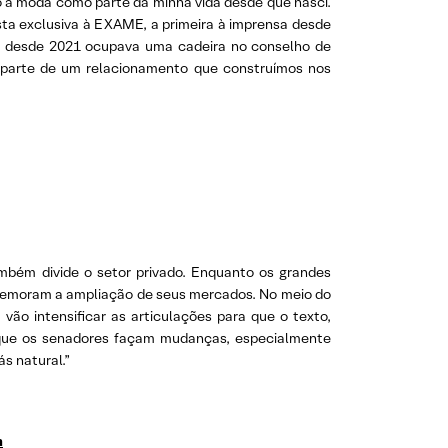
o a moda como parte da minha vida desde que nasci.
ista exclusiva à EXAME, a primeira à imprensa desde
e desde 2021 ocupava uma cadeira no conselho de
o, parte de um relacionamento que construímos nos
ambém divide o setor privado. Enquanto os grandes
omemoram a ampliação de seus mercados. No meio do
 vão intensificar as articulações para que o texto,
 que os senadores façam mudanças, especialmente
s natural.”
m