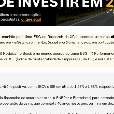
 as manhãs pelo time ESG do Research da XP, buscamos trazer as
ú
ermo em
inglês Environmental, Social and Governance
ou, em português
(i) Notícias no Brasil e no mundo acerca do tema ESG; (ii) Performanc
a vs. ISE (Índice de Sustentabilidade Empresarial, da B3); e (iv) List
rritório positivo, com o IBOV e ISE em alta de 1,25% e 1,58%, respect
o financeiro de seus acionistas (a ENBPar e Eletrobras) para estender
de operação da usina, que completa 40 anos neste ano, termina em de