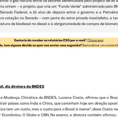
manter o gás natural entre os setores beneficiados pelo projeto de le
sta ontem – o projeto, que cria um “Fundo Verde” administrado pelo BN
Senado Federal; e (ii) alvo de disputa entre o governo e a Petrobr
ra votação no Senado – com parte do setor privado insatisfeito, a 
stura de biodiesel no diesel e à obrigatoriedade de compra de biomet
Gostaria de receber os relatórios ESG por e-mail
?
Clique aqui
.
o, tem alguma dúvida ou quer nos enviar uma sugestão?
Basta deixar um comentári
il, diz diretora do BNDES
ica e Mudança Climática do BNDES, Luciana Costa, afirmou que o Bras
atrair países como Índia e China, que caminham hoje em direção opo
ica tem um custo, mas o custo para o Brasil é menor”, disse Costa nes
or Econômico, O Globo e CBN. No evento, a diretora também afirmou: “