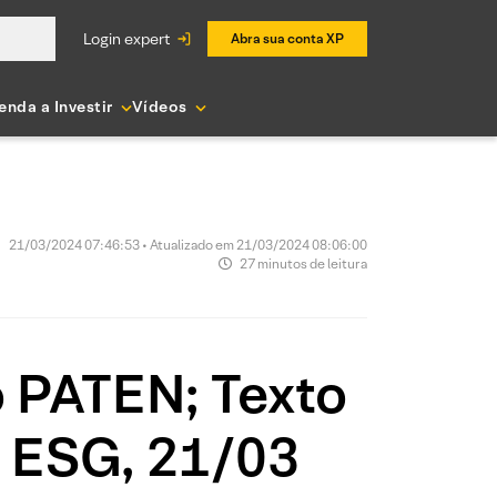
login expert
Abra sua conta XP
enda a Investir
Vídeos
21/03/2024 07:46:53 • Atualizado em 21/03/2024 08:06:00
27 minutos de leitura
o PATEN; Texto
m ESG, 21/03