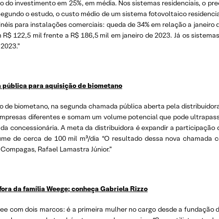
o do investimento em 25%, em média. Nos sistemas residenciais, o pre
Segundo o estudo, o custo médio de um sistema fotovoltaico residencial
ainéis para instalações comerciais: queda de 34% em relação a janeiro
$ 122,5 mil frente a R$ 186,5 mil em janeiro de 2023. Já os sistema
 2023.”
pública para aquisição de biometano
de biometano, na segunda chamada pública aberta pela distribuidora
mpresas diferentes e somam um volume potencial que pode ultrapassar
da concessionária. A meta da distribuidora é expandir a participação
me de cerca de 100 mil m³/dia “O resultado dessa nova chamada co
a Compagas, Rafael Lamastra Júnior.”
ora da família Weege; conheça Gabriela Rizzo
wee com dois marcos: é a primeira mulher no cargo desde a fundação