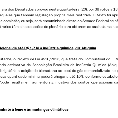
ara dos Deputados aprovou nesta quarta-feira (20), por 38 votos a 18,
queles que tenham legislação própria mais restritiva. O texto foi a
na comissão, ou seja, será encaminhada direto ao Senado Federal se n
ntrários têm cinco sessões de plenário para obterem as assinaturas ne
ional de até R$ 1,7 bi à indústria química, diz Abiquim
ados, o Projeto de Lei 4516/2023, que trata do Combustível do Futur
ndo estimativa da Associação Brasileira da Indústria Química (Abiq
obrigatória a adição do biometano ao pool do gás comercializado no p
 essa quantidade mínima poderá chegar a até 10%, conforme estabele
 “pode resultar em aumento significativo dos custos operacionais 
ombate à fome e às mudanças climáticas