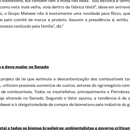
ro sobrenome, ela também tem a moda nas veias. “Sou estilista e tenh
o neta mais velha, vivia dentro da fábrica têxtil”, disse em entrev
o, o Grupo Malwee não é exatamente uma novidade para Rizzo, qu
de pelo comitê de marca e produto. Assumir a presidência é, entã
esso realizado pela família”, diz.”
do e deve mudar no Senado
o projeto de lei que estimula a descarbonização dos combustíveis t
ia, criticam possíveis aumentos de custos, setores do agronegócio c
e combustíveis. Todos os insatisfeitos, principalmente a Petrobras,
ja alterado no Senado. Segundo o Valor apurou, a tendência é de
diesel e à obrigatoriedade de compra de biometano pela indústria do gá
al a todos os biomas brasileiros; ambientalistas e governo critica