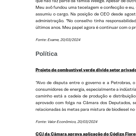
que não faz parte da família Weege. Apesar de out
Meu avô fundou uma tecelagem e confecção e eu, com
assumiu o cargo. Na posição de CEO desde agost
administração. “No conselho tinha responsabilida
últimos anos. Meu papel agora é continuar com o proc
Fonte: Exame, 20/03/2024
Política
Projeto de combustível verde divide setor priva
“Alvo de disputa entre o governo e a Petrobras, 
consumidores de energia, especialmente a indústr
caminho está a cadeia de produção e distribuição d
aprovado com folga na Câmara dos Deputados, se
relacionadas às metas para mistura de biodiesel no 
Fonte: Valor Econômico, 20/03/2024
CCJ da Câmara aprova aplicação do Código Florest