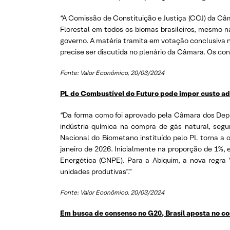
“A Comissão de Constituição e Justiça (CCJ) da Câm
Florestal em todos os biomas brasileiros, mesmo na
governo. A matéria tramita em votação conclusiva 
precise ser discutida no plenário da Câmara. Os co
Fonte: Valor Econômico, 20/03/2024
PL do Combustível do Futuro pode impor custo adic
“Da forma como foi aprovado pela Câmara dos Deput
indústria química na compra de gás natural, segu
Nacional do Biometano instituído pelo PL torna a 
janeiro de 2026. Inicialmente na proporção de 1%,
Energética (CNPE). Para a Abiquim, a nova regra
unidades produtivas”.”
Fonte: Valor Econômico, 20/03/2024
Em busca de consenso no G20, Brasil aposta no c