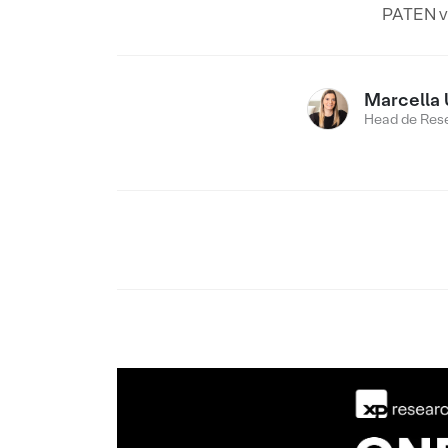
PATEN va
Marcella 
Head de Res