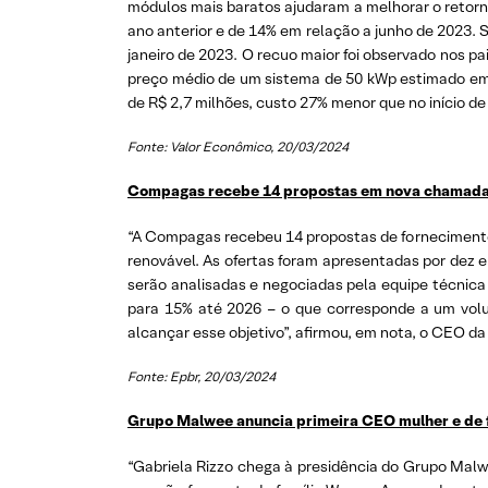
módulos mais baratos ajudaram a melhorar o retorn
ano anterior e de 14% em relação a junho de 2023. 
janeiro de 2023. O recuo maior foi observado nos p
preço médio de um sistema de 50 kWp estimado em R
de R$ 2,7 milhões, custo 27% menor que no início de
Fonte: Valor Econômico, 20/03/2024
Compagas recebe 14 propostas em nova chamada 
“A Compagas recebeu 14 propostas de fornecimento 
renovável. As ofertas foram apresentadas por dez e
serão analisadas e negociadas pela equipe técnica 
para 15% até 2026 – o que corresponde a um volu
alcançar esse objetivo”, afirmou, em nota, o CEO d
Fonte: Epbr, 20/03/2024
Grupo Malwee anuncia primeira CEO mulher e de f
“Gabriela Rizzo chega à presidência do Grupo Mal