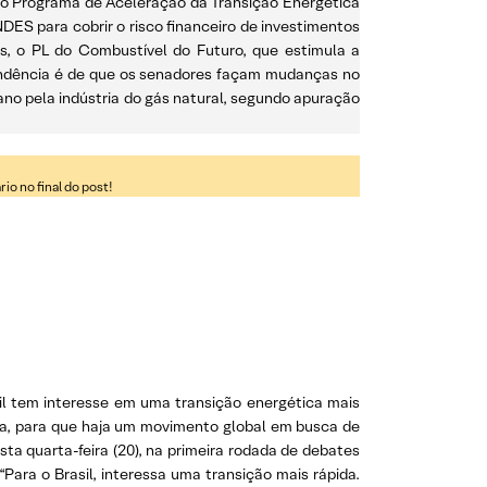
i do Programa de Aceleração da Transição Energética
DES para cobrir o risco financeiro de investimentos
as, o PL do Combustível do Futuro, que estimula a
tendência é de que os senadores façam mudanças no
ano pela indústria do gás natural, segundo apuração
o no final do post!
il tem interesse em uma transição energética mais
sta, para que haja um movimento global em busca de
ta quarta-feira (20), na primeira rodada de debates
Para o Brasil, interessa uma transição mais rápida.