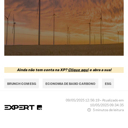
Ainda não tem conta na XP?
Clique aqui
e abra a sua!
BRUNCH COM ESG
ECONOMIA DE BAIXO CARBONO
ESG
09/05/2025 12:56:19 • Atualizado em
10/05/2025 09:34:35
5 minutos de leitura