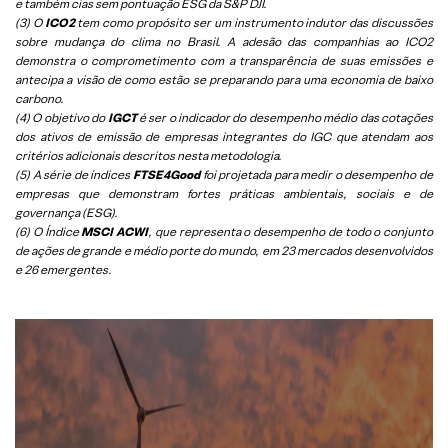
e também cias sem pontuação ESG da S&P DJI.
(3) O
ICO2
tem como propósito ser um instrumento indutor das discussões
sobre mudança do clima no Brasil. A adesão das companhias ao ICO2
demonstra o comprometimento com a transparência de suas emissões e
antecipa a visão de como estão se preparando para uma economia de baixo
carbono.
(4) O objetivo do
IGCT
é ser o indicador do desempenho médio das cotações
dos ativos de emissão de empresas integrantes do IGC que atendam aos
critérios adicionais descritos nesta metodologia.
(5)
A série de índices
FTSE4Good
foi projetada para medir o desempenho de
empresas que demonstram fortes práticas ambientais, sociais e de
governança (ESG).
(6)
O Índice
MSCI ACWI
, que representa o desempenho de todo o conjunto
de ações de grande e médio porte do mundo, em 23 mercados desenvolvidos
e 26 emergentes.