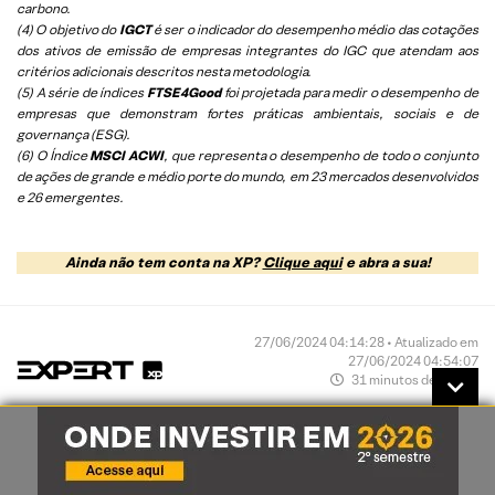
carbono.
(4) O objetivo do
IGCT
é ser o indicador do desempenho médio das cotações
dos ativos de emissão de empresas integrantes do IGC que atendam aos
critérios adicionais descritos nesta metodologia.
(5)
A série de índices
FTSE4Good
foi projetada para medir o desempenho de
empresas que demonstram fortes práticas ambientais, sociais e de
governança (ESG).
(6)
O Índice
MSCI ACWI
, que representa o desempenho de todo o conjunto
de ações de grande e médio porte do mundo, em 23 mercados desenvolvidos
e 26 emergentes.
Ainda não tem conta na XP?
Clique aqui
e abra a sua!
27/06/2024 04:14:28 • Atualizado em
27/06/2024 04:54:07
31 minutos de leitura