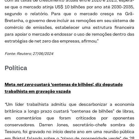
se que o mercado atinja US$ 10 bilhões por ano até 2030-2035,
segundo o relatório. Para que o mercado cresça na Grã-
Bretanha, o governo deve incluir as remoções em seu sistema de
comércio de emissões, estabelecer uma estrutura financeira
para apoiar o mercado e endossar o uso de remoções dentro das
estratégias de net zero das empresas, afirmou.”
Fonte: Reuters; 27/06/2024
Política
Meta
net zero
custará ‘centenas de bilhões’, diz deputado
trabalhista em gravação vazada
“Um líder trabalhista admitiu que descarbonizar a economia
britânica a longo prazo custará “centenas de bilhões” de libras,
em comentários que foram criticados por oponentes
conservadores. Darren Jones, secretário-chefe sombra do
Tesouro, foi gravado no início deste ano em uma reunião pública
em Bristol falando sobre o “plano de prosperidade verde” de 28