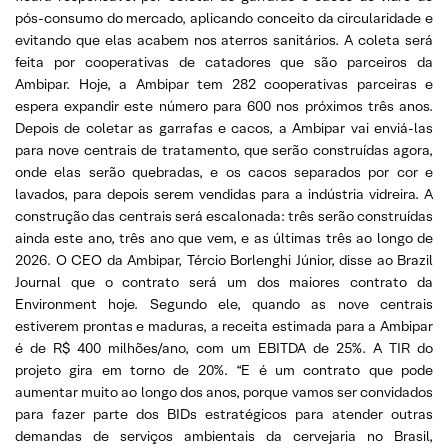
pós-consumo do mercado, aplicando conceito da circularidade e
evitando que elas acabem nos aterros sanitários. A coleta será
feita por cooperativas de catadores que são parceiros da
Ambipar. Hoje, a Ambipar tem 282 cooperativas parceiras e
espera expandir este número para 600 nos próximos três anos.
Depois de coletar as garrafas e cacos, a Ambipar vai enviá-las
para nove centrais de tratamento, que serão construídas agora,
onde elas serão quebradas, e os cacos separados por cor e
lavados, para depois serem vendidas para a indústria vidreira. A
construção das centrais será escalonada: três serão construídas
ainda este ano, três ano que vem, e as últimas três ao longo de
2026. O CEO da Ambipar, Tércio Borlenghi Júnior, disse ao Brazil
Journal que o contrato será um dos maiores contrato da
Environment hoje. Segundo ele, quando as nove centrais
estiverem prontas e maduras, a receita estimada para a Ambipar
é de R$ 400 milhões/ano, com um EBITDA de 25%. A TIR do
projeto gira em torno de 20%. “E é um contrato que pode
aumentar muito ao longo dos anos, porque vamos ser convidados
para fazer parte dos BIDs estratégicos para atender outras
demandas de serviços ambientais da cervejaria no Brasil,