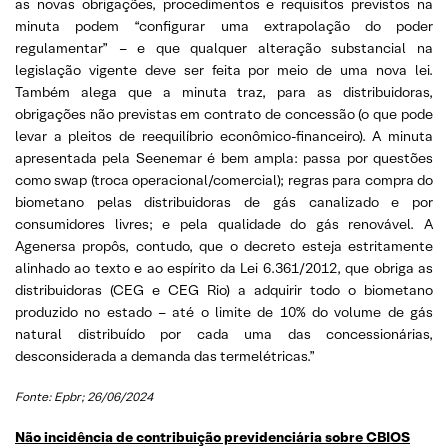
as novas obrigações, procedimentos e requisitos previstos na
minuta podem “configurar uma extrapolação do poder
regulamentar” – e que qualquer alteração substancial na
legislação vigente deve ser feita por meio de uma nova lei.
Também alega que a minuta traz, para as distribuidoras,
obrigações não previstas em contrato de concessão (o que pode
levar a pleitos de reequilíbrio econômico-financeiro). A minuta
apresentada pela Seenemar é bem ampla: passa por questões
como swap (troca operacional/comercial); regras para compra do
biometano pelas distribuidoras de gás canalizado e por
consumidores livres; e pela qualidade do gás renovável. A
Agenersa propôs, contudo, que o decreto esteja estritamente
alinhado ao texto e ao espírito da Lei 6.361/2012, que obriga as
distribuidoras (CEG e CEG Rio) a adquirir todo o biometano
produzido no estado – até o limite de 10% do volume de gás
natural distribuído por cada uma das concessionárias,
desconsiderada a demanda das termelétricas.”
Fonte: Epbr; 26/06/2024
Não incidência de contribuição previdenciária sobre CBIOS