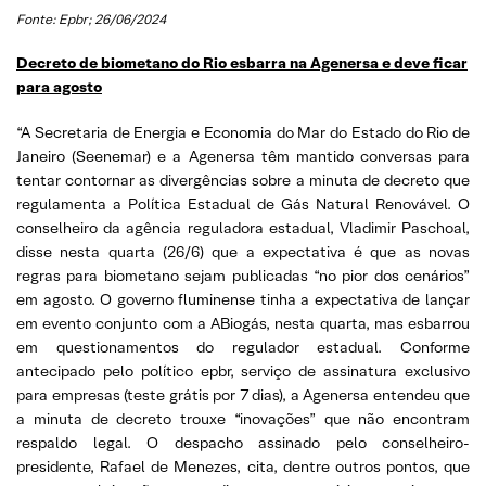
Fonte: Epbr; 26/06/2024
Decreto de biometano do Rio esbarra na Agenersa e deve ficar
para agosto
“A Secretaria de Energia e Economia do Mar do Estado do Rio de
Janeiro (Seenemar) e a Agenersa têm mantido conversas para
tentar contornar as divergências sobre a minuta de decreto que
regulamenta a Política Estadual de Gás Natural Renovável. O
conselheiro da agência reguladora estadual, Vladimir Paschoal,
disse nesta quarta (26/6) que a expectativa é que as novas
regras para biometano sejam publicadas “no pior dos cenários”
em agosto. O governo fluminense tinha a expectativa de lançar
em evento conjunto com a ABiogás, nesta quarta, mas esbarrou
em questionamentos do regulador estadual. Conforme
antecipado pelo político epbr, serviço de assinatura exclusivo
para empresas (teste grátis por 7 dias), a Agenersa entendeu que
a minuta de decreto trouxe “inovações” que não encontram
respaldo legal. O despacho assinado pelo conselheiro-
presidente, Rafael de Menezes, cita, dentre outros pontos, que