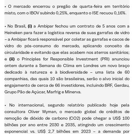
• O mercado encerrou o pregão de quarta-feira em território
misto, com o IBOV subindo 0,25%, enquanto o ISE recuou 0,16%.
• No Brasil,
(i)
a Ambipar fechou um contrato de 5 anos com a
Heineken para fazer a logística reversa de suas garrafas de vidro
– a Ambipar ficará responsável por coletar as garrafas e cacos de
vidro do pós-consumo do mercado, aplicando conceito da
circularidade e evitando que elas acabem nos aterros sanitários;
e
(ii)
o Principles for Responsible Investment (PRI) anunciou
ontem durante a Semana do Clima em Londres um novo braço
dedicado à natureza e à biodiversidade – uma lista de 60
companhias, das quais 10 são brasileiras, serão o alvo inicial do
engajamento de cerca de 66 investidores, incluindo BRF, Gerdau,
Grupo Pão de Açúcar, Marfrig e Minerva.
• No internacional, segundo relatório publicado hoje pela
consultora Oliver Wyman, o mercado global de créditos de
remoção de dióxido de carbono (CO2) pode chegar a US$ 100
bilhões por ano entre 2030 e 2035, atingindo um crescimento
exponencial vs. US$ 2,7 bilhões em 2023 – a demanda por