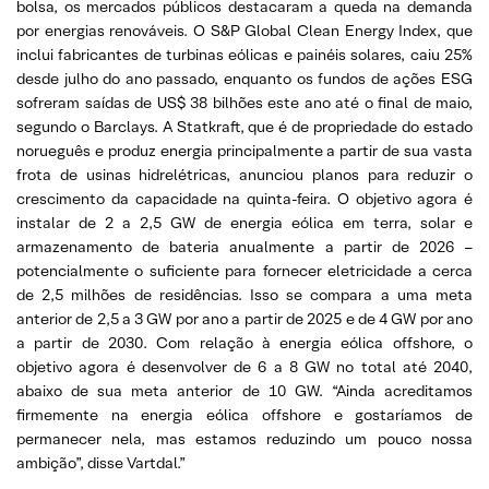
bolsa, os mercados públicos destacaram a queda na demanda
por energias renováveis. O S&P Global Clean Energy Index, que
inclui fabricantes de turbinas eólicas e painéis solares, caiu 25%
desde julho do ano passado, enquanto os fundos de ações ESG
sofreram saídas de US$ 38 bilhões este ano até o final de maio,
segundo o Barclays. A Statkraft, que é de propriedade do estado
norueguês e produz energia principalmente a partir de sua vasta
frota de usinas hidrelétricas, anunciou planos para reduzir o
crescimento da capacidade na quinta-feira. O objetivo agora é
instalar de 2 a 2,5 GW de energia eólica em terra, solar e
armazenamento de bateria anualmente a partir de 2026 –
potencialmente o suficiente para fornecer eletricidade a cerca
de 2,5 milhões de residências. Isso se compara a uma meta
anterior de 2,5 a 3 GW por ano a partir de 2025 e de 4 GW por ano
a partir de 2030. Com relação à energia eólica offshore, o
objetivo agora é desenvolver de 6 a 8 GW no total até 2040,
abaixo de sua meta anterior de 10 GW. “Ainda acreditamos
firmemente na energia eólica offshore e gostaríamos de
permanecer nela, mas estamos reduzindo um pouco nossa
ambição”, disse Vartdal.”