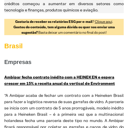
créditos começou a aumentar em diversos setores como
tecnologia e finanças, produtos químicos e aviação.
Gostaria de receber os relatórios ESG por e-mail
?
Clique aqui
.
Gostou do conteúdo, tem alguma dúvida ou quer nos enviar uma
sugestão?
Basta deixar um comentário no final do post!
Brasil
Empresas
Ambipar fecha contrato inédito com a HEINEKEN e espera
crescer em 15% a receita anual da vertical de Environment
“A Ambipar acaba de fechar um contrato com a Heineken Brasil
para fazer a logística reversa de suas garrafas de vidro. A parceria
se inicia com um contrato de 5 anos prorrogáveis, modelo inédito
para a Heineken Brasil – é a primeira vez que a multinacional
holandesa fecha uma parceria deste tipo no mundo. A Ambipar
ficará responsável por coletar as garrafas e cacos de vidro do