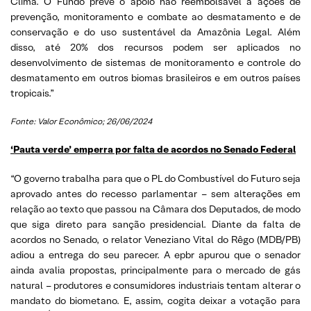
Clima. O Fundo prevê o apoio não reembolsável a ações de
prevenção, monitoramento e combate ao desmatamento e de
conservação e do uso sustentável da Amazônia Legal. Além
disso, até 20% dos recursos podem ser aplicados no
desenvolvimento de sistemas de monitoramento e controle do
desmatamento em outros biomas brasileiros e em outros países
tropicais.”
Fonte: Valor Econômico; 26/06/2024
‘Pauta verde’ emperra por falta de acordos no Senado Federal
“O governo trabalha para que o PL do Combustível do Futuro seja
aprovado antes do recesso parlamentar – sem alterações em
relação ao texto que passou na Câmara dos Deputados, de modo
que siga direto para sanção presidencial. Diante da falta de
acordos no Senado, o relator Veneziano Vital do Rêgo (MDB/PB)
adiou a entrega do seu parecer. A epbr apurou que o senador
ainda avalia propostas, principalmente para o mercado de gás
natural – produtores e consumidores industriais tentam alterar o
mandato do biometano. E, assim, cogita deixar a votação para