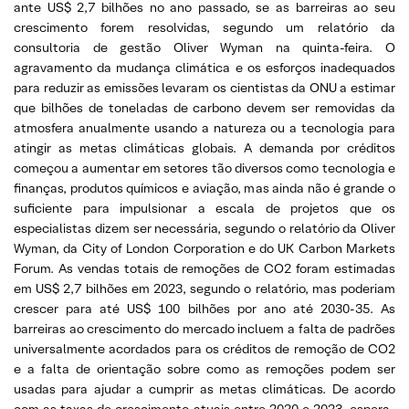
ante US$ 2,7 bilhões no ano passado, se as barreiras ao seu
crescimento forem resolvidas, segundo um relatório da
consultoria de gestão Oliver Wyman na quinta-feira. O
agravamento da mudança climática e os esforços inadequados
para reduzir as emissões levaram os cientistas da ONU a estimar
que bilhões de toneladas de carbono devem ser removidas da
atmosfera anualmente usando a natureza ou a tecnologia para
atingir as metas climáticas globais. A demanda por créditos
começou a aumentar em setores tão diversos como tecnologia e
finanças, produtos químicos e aviação, mas ainda não é grande o
suficiente para impulsionar a escala de projetos que os
especialistas dizem ser necessária, segundo o relatório da Oliver
Wyman, da City of London Corporation e do UK Carbon Markets
Forum. As vendas totais de remoções de CO2 foram estimadas
em US$ 2,7 bilhões em 2023, segundo o relatório, mas poderiam
crescer para até US$ 100 bilhões por ano até 2030-35. As
barreiras ao crescimento do mercado incluem a falta de padrões
universalmente acordados para os créditos de remoção de CO2
e a falta de orientação sobre como as remoções podem ser
usadas para ajudar a cumprir as metas climáticas. De acordo
com as taxas de crescimento atuais entre 2020 e 2023, espera-