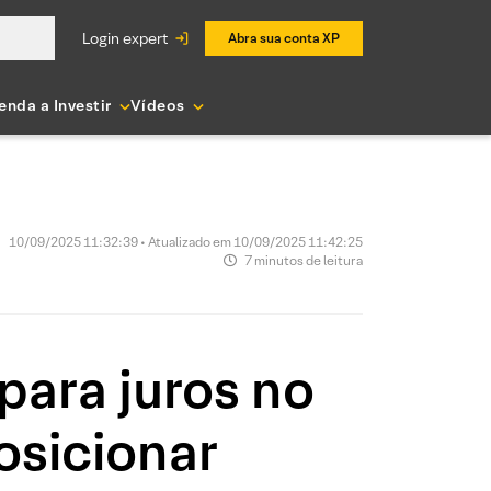
login expert
Abra sua conta XP
enda a Investir
Vídeos
10/09/2025 11:32:39 • Atualizado em 10/09/2025 11:42:25
7 minutos de leitura
para juros no
osicionar