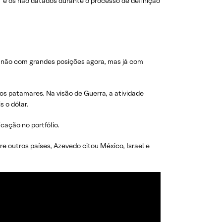
 e os não datados durante o processo de definição
 não com grandes posições agora, mas já com
os patamares. Na visão de Guerra, a atividade
 o dólar.
ação no portfólio.
e outros países, Azevedo citou México, Israel e