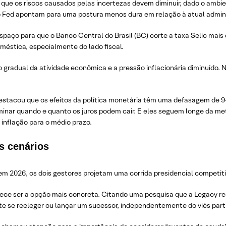
to que os riscos causados pelas incertezas devem diminuir, dado o ambie
 Fed apontam para uma postura menos dura em relação à atual admin
paço para que o Banco Central do Brasil (BC) corte a taxa Selic mais 
méstica, especialmente do lado fiscal.
radual da atividade econômica e a pressão inflacionária diminuído. 
destacou que os efeitos da política monetária têm uma defasagem de
nar quando e quanto os juros podem cair. E eles seguem longe da meta.
 inflação para o médio prazo.
s cenários
o em 2026, os dois gestores projetam uma corrida presidencial competiti
rece ser a opção mais concreta. Citando uma pesquisa que a Legacy re
te se reeleger ou lançar um sucessor, independentemente do viés parti