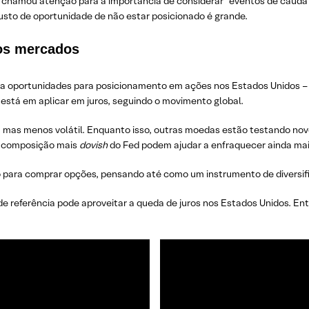
 chamou atenção para a importância de considerar “eventos de cauda”
custo de oportunidade de não estar posicionado é grande.
os mercados
ga oportunidades para posicionamento em ações nos Estados Unidos –
de está em aplicar em juros, seguindo o movimento global.
a, mas menos volátil. Enquanto isso, outras moedas estão testando nov
a composição mais
dovish
do Fed podem ajudar a enfraquecer ainda mais
ara comprar opções, pensando até como um instrumento de diversific
referência pode aproveitar a queda de juros nos Estados Unidos. Entr