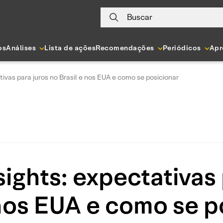
Buscar
os
Análises
Lista de ações
Recomendações
Periódicos
Apr
ivas para juros no Brasil e nos EUA e como se posicionar
ights: expectativas 
 nos EUA e como se p