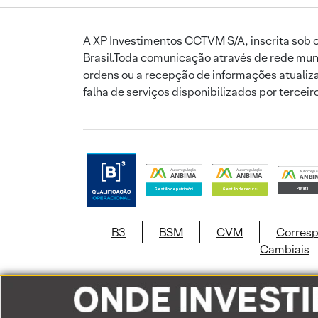
A XP Investimentos CCTVM S/A, inscrita sob o
Brasil.Toda comunicação através de rede mund
ordens ou a recepção de informações atualiza
falha de serviços disponibilizados por tercei
B3
BSM
CVM
Corres
Cambiais
Este site usa c