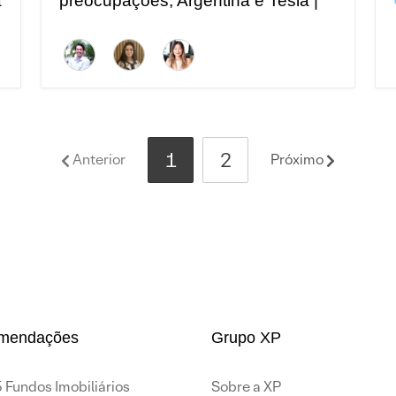
preocupações, Argentina e Tesla |
a
Top 5 temas globais da semana
1
2
Anterior
Próximo
mendações
Grupo XP
 Fundos Imobiliários
Sobre a XP