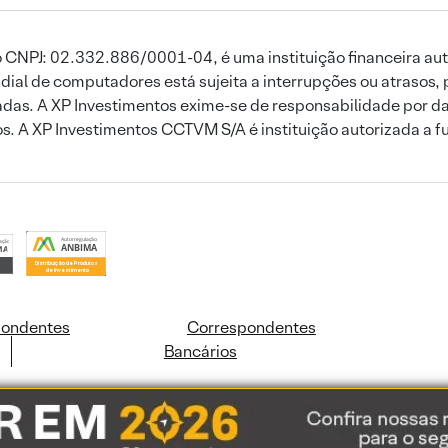
 CNPJ: 02.332.886/0001-04, é uma instituição financeira aut
ial de computadores está sujeita a interrupções ou atrasos, 
das. A XP Investimentos exime-se de responsabilidade por dan
ros. A XP Investimentos CCTVM S/A é instituição autorizada a f
pondentes
Correspondentes
Bancários
ookies e dados pessoais de acordo com a nossa
Política de Cookies
e a nossa
Polític