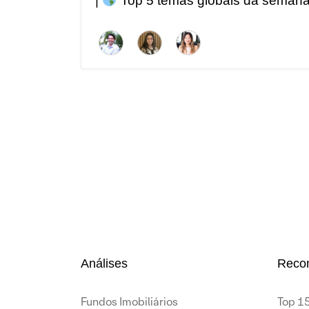
|
Top 5 temas globais da seman
Análises
Reco
Fundos Imobiliários
Top 15