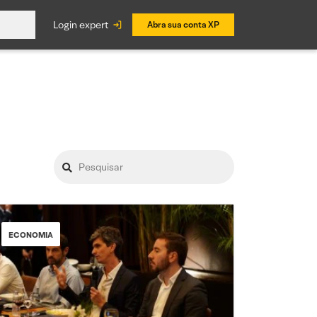
login expert
Abra sua conta XP
ECONOMIA