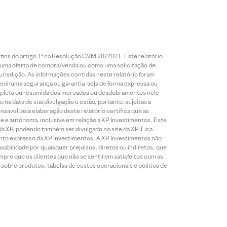
 fins do artigo 1º na Resolução CVM 20/2021. Este relatório
 uma oferta de compra/venda ou como uma solicitação de
risdição. As informações contidas neste relatório foram
 nenhuma segurança ou garantia, seja de forma expressa ou
 completa ou resumida dos mercados ou desdobramentos nele
 na data de sua divulgação e estão, portanto, sujeitas a
onsável pela elaboração deste relatório certifica que as
te e autônoma, inclusive em relação a XP Investimentos. Este
da XP, podendo também ser divulgado no site da XP. Fica
mento expresso da XP Investimentos. A XP Investimentos não
abilidade por quaisquer prejuízos, diretos ou indiretos, que
mpre que os clientes que não se sentirem satisfeitos com as
sobre produtos, tabelas de custos operacionais e política de