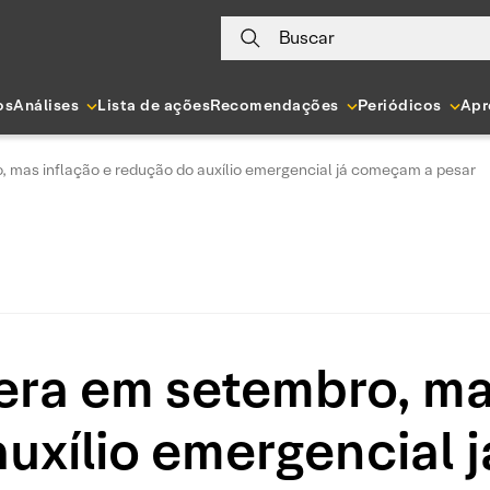
Buscar
os
Análises
Lista de ações
Recomendações
Periódicos
Apr
, mas inflação e redução do auxílio emergencial já começam a pesar
era em setembro, ma
uxílio emergencial