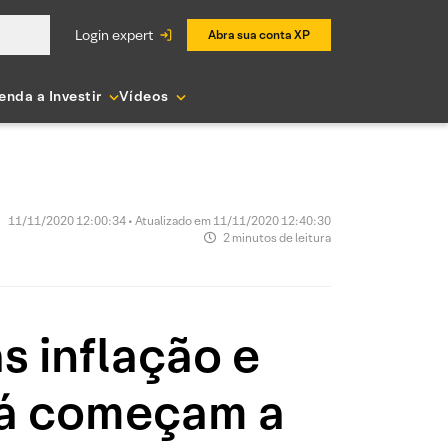
login expert
Abra sua conta XP
enda a Investir
Vídeos
11/11/2020 12:00:34 • Atualizado em 11/11/2020 12:40:30
2 minutos de leitura
s inflação e
 já começam a