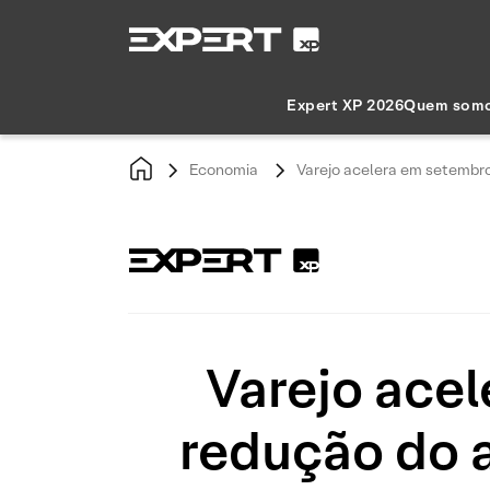
Expert XP 2026
Quem som
Economia
Varejo acelera em setembro
Varejo acel
redução do a