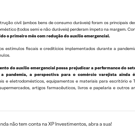
rução civil (ambos bens de consumo duráveis) foram os principais de
oméstico (todos semi e não duráveis) perderam ímpeto na margem. Con
 sido o primeiro mês com redução do auxílio emergencial.
los estímulos fiscais e creditícios implementados durante a pandem
ulos.
ento do auxílio emergencial possa prejudicar a performance do set
e a pandemia, a perspectiva para o comércio varejista ainda é
s e eletrodomésticos, equipamentos e materiais para escritório e TI,
supermercados, artigos farmacêuticos, livros e papelaria e outros ar
inda não tem conta na XP Investimentos, abra a sua!