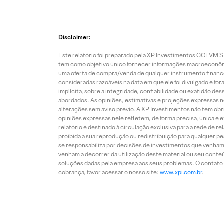
Disclaimer:
Este relatório foi preparado pela XP Investimentos CCTVM S.A
tem como objetivo único fornecer informações macroeconômic
uma oferta de compra/venda de qualquer instrumento finance
consideradas razoáveis na data em que ele foi divulgado e fo
implícita, sobre a integridade, confiabilidade ou exatidão 
abordados. As opiniões, estimativas e projeções expressas nes
alterações sem aviso prévio. A XP Investimentos não tem obriga
opiniões expressas nele refletem, de forma precisa, única e 
relatório é destinado à circulação exclusiva para a rede de 
proibida a sua reprodução ou redistribuição para qualquer p
se responsabiliza por decisões de investimentos que venham 
venham a decorrer da utilização deste material ou seu conteú
soluções dadas pela empresa aos seus problemas. O contato p
cobrança, favor acessar o nosso site:
www.xpi.com.br
.