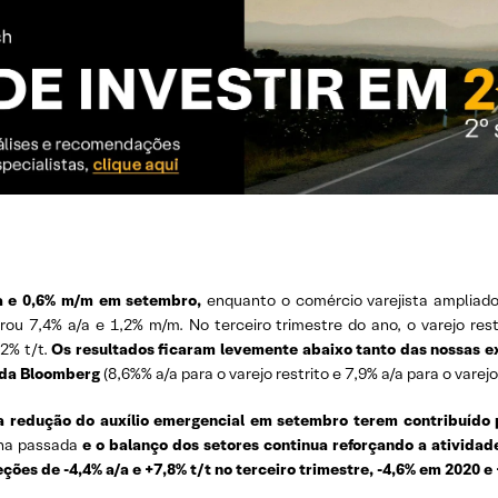
a/a e 0,6% m/m em setembro,
enquanto o comércio varejista ampliad
lerou 7,4% a/a e 1,2% m/m. No terceiro trimestre do ano, o varejo re
,2% t/t.
Os resultados ficaram levemente abaixo tanto das nossas 
 da Bloomberg
(8,6%% a/a para o varejo restrito e 7,9% a/a para o varej
 a redução do auxílio emergencial em setembro terem contribuído
ana passada
e o balanço dos setores continua reforçando a atividad
ões de -4,4% a/a e +7,8% t/t no terceiro trimestre, -4,6% em 2020 e