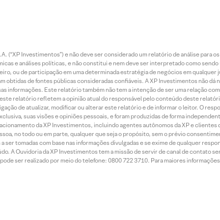
. (“XP Investimentos”) e não deve ser considerado um relatório de análise para os
as e análises políticas, e não constitui e nem deve ser interpretado como sendo
iro, ou de participação em uma determinada estratégia de negócios em qualquer ju
ram obtidas de fontes públicas consideradas confiáveis. A XP Investimentos não dá
dessas informações. Este relatório também não tem a intenção de ser uma relação
te relatório refletem a opinião atual do responsável pelo conteúdo deste relatório
ção de atualizar, modificar ou alterar este relatório e de informar o leitor. O resp
exclusiva, suas visões e opiniões pessoais, e foram produzidas de forma independen
relacionamento da XP Investimentos, incluindo agentes autônomos da XP e clientes 
essoa, no todo ou em parte, qualquer que seja o propósito, sem o prévio consenti
a ser tomadas com base nas informações divulgadas e se exime de qualquer respons
do. A Ouvidoria da XP Investimentos tem a missão de servir de canal de contato se
ode ser realizado por meio do telefone: 0800 722 3710. Para maiores informações 