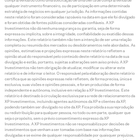
compra/venda ou como uma solicitação de uma oferta de compra/venda de
qualquer instrumento financeiro, ou de participação em uma determinada
estratégia de negócios em qualquer jurisdição. As informações contidas
neste relatório foram consideradas razoáveis na data em que ele foi divulgado
e foram obtidas de fontes públicas consideradas confiáveis. A XP
Investimentos não dá nenhuma segurança ou garantia, seja de forma
expressa ou implícita, sobre a integridade, confiabilidade ou exatidão dessas
informações. Este relatório também não tem a intenção de ser uma relação
completa ou resumida dos mercados ou desdobramentos nele abordados. As
opiniões, estimativas e projeções expressas neste relatório refletem a
opinião atual do responsável pelo conteúdo deste relatório na data de sua
divulgação e estão, portanto, sujeitas a alterações sem aviso prévio. A XP
Investimentos não tem obrigação de atualizar, modificar ou alterar este
relatório e de informar o leitor. O responsável pela elaboração deste relatório
certifica que as opiniões expressas nele refletem, de forma precisa, única e
exclusiva, suas visões e opiniões pessoais, e foram produzidas de forma
independente e autônoma, inclusive em relação a XP Investimentos. Este
relatório é destinado à circulação exclusiva para a rede de relacionamento da
XP Investimentos, incluindo agentes autônomos da XP e clientes da XP,
podendo também ser divulgado no site da XP. Fica proibida a sua reprodução
ou redistribuição para qualquer pessoa, no todo ou em parte, qualquer que
seja o propósito, sem o prévio consentimento expresso da XP
Investimentos. A XP Investimentos não se responsabiliza por decisões de
investimentos que venham a ser tomadas com base nas informações
divulgadas e se exime de qualquer responsabilidade por quaisquer prejuízos,