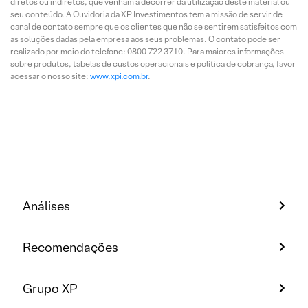
diretos ou indiretos, que venham a decorrer da utilização deste material ou
seu conteúdo. A Ouvidoria da XP Investimentos tem a missão de servir de
canal de contato sempre que os clientes que não se sentirem satisfeitos com
as soluções dadas pela empresa aos seus problemas. O contato pode ser
realizado por meio do telefone: 0800 722 3710. Para maiores informações
sobre produtos, tabelas de custos operacionais e política de cobrança, favor
acessar o nosso site:
www.xpi.com.br
.
Análises
Recomendações
Grupo XP