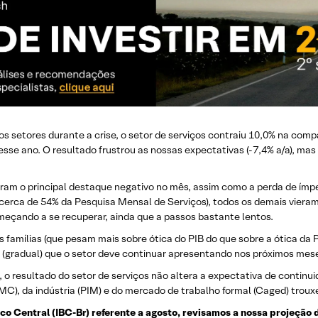
 setores durante a crise, o setor de serviços contraiu 10,0% na comp
se ano. O resultado frustrou as nossas expectativas (-7,4% a/a), ma
ram o principal destaque negativo no mês, assim como a perda de ímp
erca de 54% da Pesquisa Mensal de Serviços), todos os demais viera
eçando a se recuperar, ainda que a passos bastante lentos.
 famílias (que pesam mais sobre ótica do PIB do que sobre a ótica da 
 (gradual) que o setor deve continuar apresentando nos próximos mes
, o resultado do setor de serviços não altera a expectativa de contin
(PMC), da indústria (PIM) e do mercado de trabalho formal (Caged) trou
o Central (IBC-Br) referente a agosto, revisamos a nossa projeção d