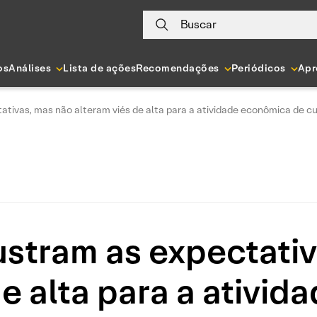
Buscar
os
Análises
Lista de ações
Recomendações
Periódicos
Apr
ativas, mas não alteram viés de alta para a atividade econômica de c
ustram as expectati
de alta para a ativi