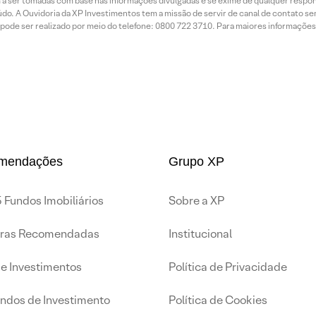
a ser tomadas com base nas informações divulgadas e se exime de qualquer respons
do. A Ouvidoria da XP Investimentos tem a missão de servir de canal de contato se
ode ser realizado por meio do telefone: 0800 722 3710. Para maiores informações 
mendações
Grupo XP
 Fundos Imobiliários
Sobre a XP
iras Recomendadas
Institucional
de Investimentos
Política de Privacidade
undos de Investimento
Política de Cookies