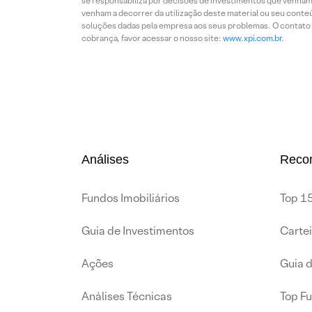
se responsabiliza por decisões de investimentos que venham 
venham a decorrer da utilização deste material ou seu conteú
soluções dadas pela empresa aos seus problemas. O contato p
cobrança, favor acessar o nosso site:
www.xpi.com.br
.
Análises
Reco
Fundos Imobiliários
Top 15
Guia de Investimentos
Carte
Ações
Guia 
Análises Técnicas
Top F