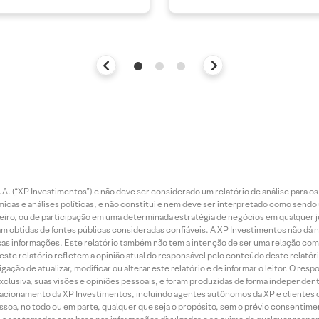
. (“XP Investimentos”) e não deve ser considerado um relatório de análise para os
as e análises políticas, e não constitui e nem deve ser interpretado como sendo
iro, ou de participação em uma determinada estratégia de negócios em qualquer ju
ram obtidas de fontes públicas consideradas confiáveis. A XP Investimentos não dá
dessas informações. Este relatório também não tem a intenção de ser uma relação
te relatório refletem a opinião atual do responsável pelo conteúdo deste relatório
ção de atualizar, modificar ou alterar este relatório e de informar o leitor. O resp
exclusiva, suas visões e opiniões pessoais, e foram produzidas de forma independen
relacionamento da XP Investimentos, incluindo agentes autônomos da XP e clientes 
essoa, no todo ou em parte, qualquer que seja o propósito, sem o prévio consenti