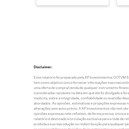
Disclaimer:
Este relatório foi preparado pela XP Investimentos CCTVM S.A
tem como objetivo único fornecer informações macroeconômic
uma oferta de compra/venda de qualquer instrumento finance
consideradas razoáveis na data em que ele foi divulgado e fo
implícita, sobre a integridade, confiabilidade ou exatidão 
abordados. As opiniões, estimativas e projeções expressas nes
alterações sem aviso prévio. A XP Investimentos não tem obriga
opiniões expressas nele refletem, de forma precisa, única e 
relatório é destinado à circulação exclusiva para a rede de 
proibida a sua reprodução ou redistribuição para qualquer p