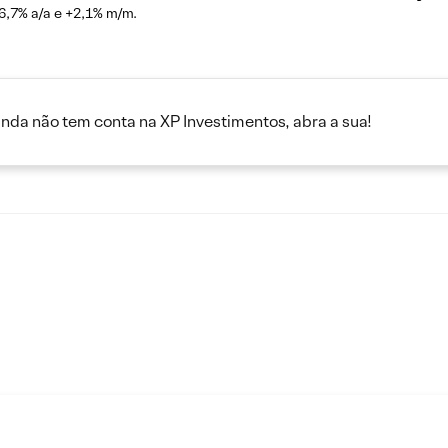
6,7% a/a e +2,1% m/m.
inda não tem conta na XP Investimentos, abra a sua!