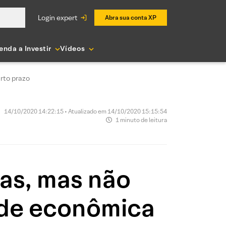
login expert
Abra sua conta XP
enda a Investir
Vídeos
urto prazo
14/10/2020 14:22:15 • Atualizado em 14/10/2020 15:15:54
1 minuto de leitura
vas, mas não
dade econômica