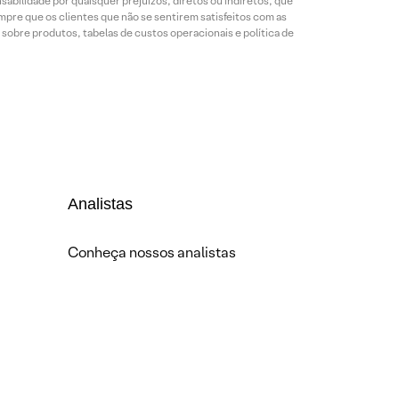
abilidade por quaisquer prejuízos, diretos ou indiretos, que
mpre que os clientes que não se sentirem satisfeitos com as
sobre produtos, tabelas de custos operacionais e política de
Analistas
Conheça nossos analistas