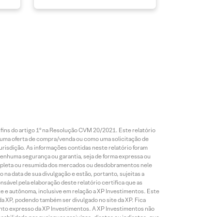
 fins do artigo 1º na Resolução CVM 20/2021. Este relatório
 uma oferta de compra/venda ou como uma solicitação de
risdição. As informações contidas neste relatório foram
 nenhuma segurança ou garantia, seja de forma expressa ou
 completa ou resumida dos mercados ou desdobramentos nele
 na data de sua divulgação e estão, portanto, sujeitas a
onsável pela elaboração deste relatório certifica que as
te e autônoma, inclusive em relação a XP Investimentos. Este
da XP, podendo também ser divulgado no site da XP. Fica
mento expresso da XP Investimentos. A XP Investimentos não