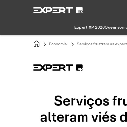
Expert XP 2026
Quem som
Economia
Serviços frustram as expect
Serviços fr
alteram viés 