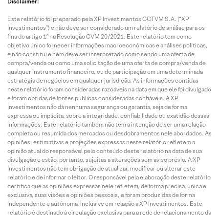
Disclaimer:
Este relatório foi preparado pela XP Investimentos CCTVM S.A. (“XP
Investimentos”) e não deve ser considerado um relatório de análise para os
fins do artigo 1º na Resolução CVM 20/2021. Este relatório tem como
objetivo único fornecer informações macroeconômicas e análises políticas,
e não constitui e nem deve ser interpretado como sendo uma oferta de
compra/venda ou como uma solicitação de uma oferta de compra/venda de
qualquer instrumento financeiro, ou de participação em uma determinada
estratégia de negócios em qualquer jurisdição. As informações contidas
neste relatório foram consideradas razoáveis na data em que ele foi divulgado
e foram obtidas de fontes públicas consideradas confiáveis. A XP
Investimentos não dá nenhuma segurança ou garantia, seja de forma
expressa ou implícita, sobre a integridade, confiabilidade ou exatidão dessas
informações. Este relatório também não tem a intenção de ser uma relação
completa ou resumida dos mercados ou desdobramentos nele abordados. As
opiniões, estimativas e projeções expressas neste relatório refletem a
opinião atual do responsável pelo conteúdo deste relatório na data de sua
divulgação e estão, portanto, sujeitas a alterações sem aviso prévio. A XP
Investimentos não tem obrigação de atualizar, modificar ou alterar este
relatório e de informar o leitor. O responsável pela elaboração deste relatório
certifica que as opiniões expressas nele refletem, de forma precisa, única e
exclusiva, suas visões e opiniões pessoais, e foram produzidas de forma
independente e autônoma, inclusive em relação a XP Investimentos. Este
relatório é destinado à circulação exclusiva para a rede de relacionamento da