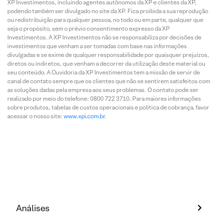
XP Investimentos, incluindo agentes autônomos da XP e clientes da XP,
podendo também ser divulgado no site da XP. Fica proibida a sua reprodução
ou redistribuição para qualquer pessoa, no todo ou em parte, qualquer que
seja o propósito, sem o prévio consentimento expresso da XP
Investimentos. A XP Investimentos não se responsabiliza por decisões de
investimentos que venham a ser tomadas com base nas informações
divulgadas e se exime de qualquer responsabilidade por quaisquer prejuízos,
diretos ou indiretos, que venham a decorrer da utilização deste material ou
seu conteúdo. A Ouvidoria da XP Investimentos tem a missão de servir de
canal de contato sempre que os clientes que não se sentirem satisfeitos com
as soluções dadas pela empresa aos seus problemas. O contato pode ser
realizado por meio do telefone: 0800 722 3710. Para maiores informações
sobre produtos, tabelas de custos operacionais e política de cobrança, favor
acessar o nosso site:
www.xpi.com.br
.
Análises