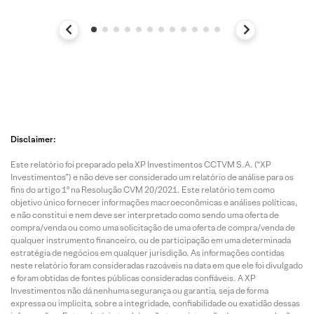
Disclaimer:
Este relatório foi preparado pela XP Investimentos CCTVM S.A. (“XP
Investimentos”) e não deve ser considerado um relatório de análise para os
fins do artigo 1º na Resolução CVM 20/2021. Este relatório tem como
objetivo único fornecer informações macroeconômicas e análises políticas,
e não constitui e nem deve ser interpretado como sendo uma oferta de
compra/venda ou como uma solicitação de uma oferta de compra/venda de
qualquer instrumento financeiro, ou de participação em uma determinada
estratégia de negócios em qualquer jurisdição. As informações contidas
neste relatório foram consideradas razoáveis na data em que ele foi divulgado
e foram obtidas de fontes públicas consideradas confiáveis. A XP
Investimentos não dá nenhuma segurança ou garantia, seja de forma
expressa ou implícita, sobre a integridade, confiabilidade ou exatidão dessas