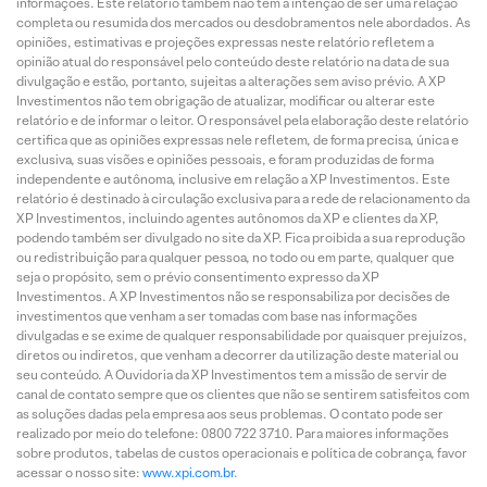
informações. Este relatório também não tem a intenção de ser uma relação
completa ou resumida dos mercados ou desdobramentos nele abordados. As
opiniões, estimativas e projeções expressas neste relatório refletem a
opinião atual do responsável pelo conteúdo deste relatório na data de sua
divulgação e estão, portanto, sujeitas a alterações sem aviso prévio. A XP
Investimentos não tem obrigação de atualizar, modificar ou alterar este
relatório e de informar o leitor. O responsável pela elaboração deste relatório
certifica que as opiniões expressas nele refletem, de forma precisa, única e
exclusiva, suas visões e opiniões pessoais, e foram produzidas de forma
independente e autônoma, inclusive em relação a XP Investimentos. Este
relatório é destinado à circulação exclusiva para a rede de relacionamento da
XP Investimentos, incluindo agentes autônomos da XP e clientes da XP,
podendo também ser divulgado no site da XP. Fica proibida a sua reprodução
ou redistribuição para qualquer pessoa, no todo ou em parte, qualquer que
seja o propósito, sem o prévio consentimento expresso da XP
Investimentos. A XP Investimentos não se responsabiliza por decisões de
investimentos que venham a ser tomadas com base nas informações
divulgadas e se exime de qualquer responsabilidade por quaisquer prejuízos,
diretos ou indiretos, que venham a decorrer da utilização deste material ou
seu conteúdo. A Ouvidoria da XP Investimentos tem a missão de servir de
canal de contato sempre que os clientes que não se sentirem satisfeitos com
as soluções dadas pela empresa aos seus problemas. O contato pode ser
realizado por meio do telefone: 0800 722 3710. Para maiores informações
sobre produtos, tabelas de custos operacionais e política de cobrança, favor
acessar o nosso site:
www.xpi.com.br
.