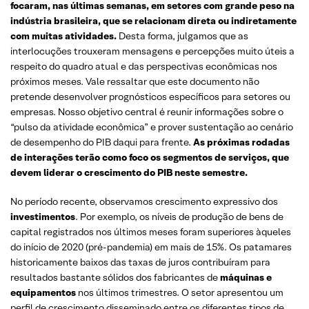
focaram, nas últimas semanas, em setores com grande peso na
indústria brasileira, que se relacionam direta ou indiretamente
com muitas atividades.
Desta forma, julgamos que as
interlocuções trouxeram mensagens e percepções muito úteis a
respeito do quadro atual e das perspectivas econômicas nos
próximos meses. Vale ressaltar que este documento não
pretende desenvolver prognósticos específicos para setores ou
empresas. Nosso objetivo central é reunir informações sobre o
“pulso da atividade econômica” e prover sustentação ao cenário
de desempenho do PIB daqui para frente.
As próximas rodadas
de interações terão como foco os segmentos de serviços, que
devem liderar o crescimento do PIB neste semestre.
No período recente, observamos crescimento expressivo dos
investimentos
. Por exemplo, os níveis de produção de bens de
capital registrados nos últimos meses foram superiores àqueles
do início de 2020 (pré-pandemia) em mais de 15%. Os patamares
historicamente baixos das taxas de juros contribuíram para
resultados bastante sólidos dos fabricantes de
máquinas e
equipamentos
nos últimos trimestres. O setor apresentou um
perfil de crescimento disseminado entre os diferentes tipos de