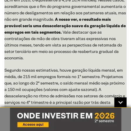
acreditamos que o fim do programa governamental aumentaria o
número de desligamentos em relação aos patamares atuais, mas
não em grande magnitude.
A nosso ver, o resultado mais
provável seria uma desaceleração suave da geração líquida de
empregos em tais segmentos.
Vale destacar que as
contratações de mão de obra tiveram altas expressivas nos
últimos meses, tendo em vista as perspectivas de retomada do
setor terciário em meio ao processo de reabertura gradual da
economia.
Segundo nossas estimativas, houve geração líquida mensal, em
média, de 215 mil empregos formais no 1º semestre. Projetamos
que, ao longo do 2º semestre, o saldo mensal médio seja próximo
a 150 mil ocupações (valores com ajuste sazonal). A
desaceleração no ritmo de admissões nos setores de comércio e
serviços no 4º trimestre é a principal razão por trás desta
expectativa (em segundo plano, os efeitos paulatinos do fim do
programa BEm).
Com isso, prevemos criação líquida de
aproximadamente 2,2 milhões de vagas com carteira assinada
este ano.