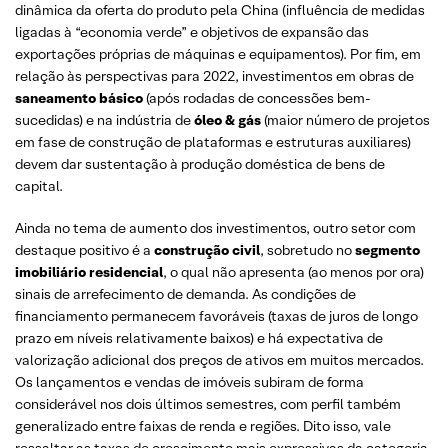
dinâmica da oferta do produto pela China (influência de medidas
ligadas à “economia verde” e objetivos de expansão das
exportações próprias de máquinas e equipamentos). Por fim, em
relação às perspectivas para 2022, investimentos em obras de
saneamento básico
(após rodadas de concessões bem-
sucedidas) e na indústria de
óleo & gás
(maior número de projetos
em fase de construção de plataformas e estruturas auxiliares)
devem dar sustentação à produção doméstica de bens de
capital.
Ainda no tema de aumento dos investimentos, outro setor com
destaque positivo é a
construção civil
, sobretudo no
segmento
imobiliário residencial
, o qual não apresenta (ao menos por ora)
sinais de arrefecimento de demanda. As condições de
financiamento permanecem favoráveis (taxas de juros de longo
prazo em níveis relativamente baixos) e há expectativa de
valorização adicional dos preços de ativos em muitos mercados.
Os lançamentos e vendas de imóveis subiram de forma
considerável nos dois últimos semestres, com perfil também
generalizado entre faixas de renda e regiões. Dito isso, vale
ressaltar as taxas de crescimento mais expressivas da categoria