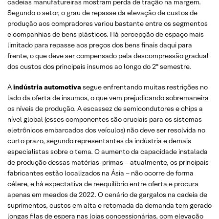
cadeias manufatureiras mostram perda de tração na margem.
Segundo o setor, o grau de repasse da elevação de custos de
produção aos compradores variou bastante entre os segmentos
e companhias de bens plásticos. Há percepção de espaço mais
limitado para repasse aos preços dos bens finais daqui para
frente, o que deve ser compensado pela descompressão gradual
dos custos dos principais insumos ao longo do 2º semestre.
A
indústria automotiva
segue enfrentando muitas restrições no
lado da oferta de insumos, o que vem prejudicando sobremaneira
os níveis de produção. A escassez de semicondutores e chips a
nível global (esses componentes são cruciais para os sistemas
eletrônicos embarcados dos veículos) não deve ser resolvida no
curto prazo, segundo representantes da indústria e demais
especialistas sobre o tema. O aumento da capacidade instalada
de produção dessas matérias-primas – atualmente, os principais
fabricantes estão localizados na Ásia – não ocorre de forma
célere, e há expectativa de reequilíbrio entre oferta e procura
apenas em meados de 2022. O cenário de gargalos na cadeia de
suprimentos, custos em alta e retomada da demanda tem gerado
longas filas de espera nas lojas concessionárias, com elevação