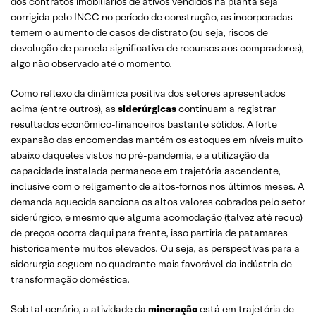
dos contratos imobiliários de ativos vendidos na planta seja
corrigida pelo INCC no período de construção, as incorporadas
temem o aumento de casos de distrato (ou seja, riscos de
devolução de parcela significativa de recursos aos compradores),
algo não observado até o momento.
Como reflexo da dinâmica positiva dos setores apresentados
acima (entre outros), as
siderúrgicas
continuam a registrar
resultados econômico-financeiros bastante sólidos. A forte
expansão das encomendas mantém os estoques em níveis muito
abaixo daqueles vistos no pré-pandemia, e a utilização da
capacidade instalada permanece em trajetória ascendente,
inclusive com o religamento de altos-fornos nos últimos meses. A
demanda aquecida sanciona os altos valores cobrados pelo setor
siderúrgico, e mesmo que alguma acomodação (talvez até recuo)
de preços ocorra daqui para frente, isso partiria de patamares
historicamente muitos elevados. Ou seja, as perspectivas para a
siderurgia seguem no quadrante mais favorável da indústria de
transformação doméstica.
Sob tal cenário, a atividade da
mineração
está em trajetória de