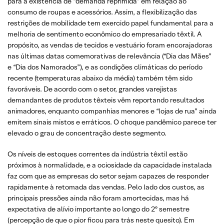
para a existência de “demanda reprimida” em relação ao
consumo de roupas e acessórios. Assim, a flexibilização das
restrições de mobilidade tem exercido papel fundamental para a
melhoria de sentimento econômico do empresariado têxtil. A
propósito, as vendas de tecidos e vestuário foram encorajadoras
nas últimas datas comemorativas de relevância (“Dia das Mães”
e “Dia dos Namorados”), e as condições climáticas do período
recente (temperaturas abaixo da média) também têm sido
favoráveis. De acordo com o setor, grandes varejistas
demandantes de produtos têxteis vêm reportando resultados
animadores, enquanto companhias menores e “lojas de rua” ainda
emitem sinais mistos e erráticos. O choque pandêmico parece ter
elevado o grau de concentração deste segmento.
Os níveis de estoques correntes da indústria têxtil estão
próximos à normalidade, e a ociosidade da capacidade instalada
faz com que as empresas do setor sejam capazes de responder
rapidamente à retomada das vendas. Pelo lado dos custos, as
principais pressões ainda não foram amortecidas, mas há
expectativa de alívio importante ao longo do 2º semestre
(percepção de que o pior ficou para trás neste quesito). Em