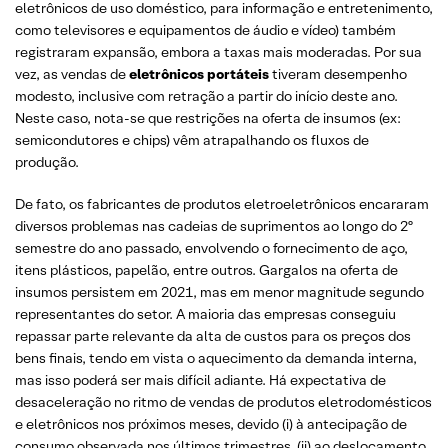
eletrônicos de uso doméstico, para informação e entretenimento,
como televisores e equipamentos de áudio e vídeo) também
registraram expansão, embora a taxas mais moderadas. Por sua
vez, as vendas de
eletrônicos portáteis
tiveram desempenho
modesto, inclusive com retração a partir do início deste ano.
Neste caso, nota-se que restrições na oferta de insumos (ex:
semicondutores e chips) vêm atrapalhando os fluxos de
produção.
De fato, os fabricantes de produtos eletroeletrônicos encararam
diversos problemas nas cadeias de suprimentos ao longo do 2º
semestre do ano passado, envolvendo o fornecimento de aço,
itens plásticos, papelão, entre outros. Gargalos na oferta de
insumos persistem em 2021, mas em menor magnitude segundo
representantes do setor. A maioria das empresas conseguiu
repassar parte relevante da alta de custos para os preços dos
bens finais, tendo em vista o aquecimento da demanda interna,
mas isso poderá ser mais difícil adiante. Há expectativa de
desaceleração no ritmo de vendas de produtos eletrodomésticos
e eletrônicos nos próximos meses, devido (i) à antecipação de
consumo observada nos últimos trimestres, (ii) ao deslocamento