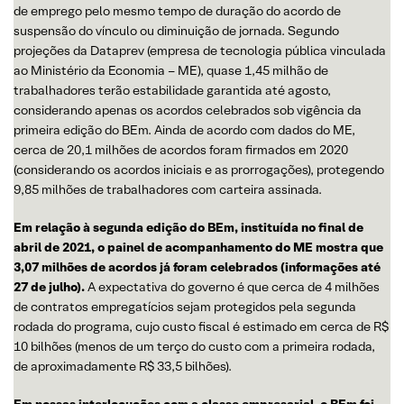
de emprego pelo mesmo tempo de duração do acordo de
suspensão do vínculo ou diminuição de jornada. Segundo
projeções da Dataprev (empresa de tecnologia pública vinculada
ao Ministério da Economia – ME), quase 1,45 milhão de
trabalhadores terão estabilidade garantida até agosto,
considerando apenas os acordos celebrados sob vigência da
primeira edição do BEm. Ainda de acordo com dados do ME,
cerca de 20,1 milhões de acordos foram firmados em 2020
(considerando os acordos iniciais e as prorrogações), protegendo
9,85 milhões de trabalhadores com carteira assinada.
Em relação à segunda edição do BEm, instituída no final de
abril de 2021, o painel de acompanhamento do ME mostra que
3,07 milhões de acordos já foram celebrados (informações até
27 de julho).
A expectativa do governo é que cerca de 4 milhões
de contratos empregatícios sejam protegidos pela segunda
rodada do programa, cujo custo fiscal é estimado em cerca de R$
10 bilhões (menos de um terço do custo com a primeira rodada,
de aproximadamente R$ 33,5 bilhões).
Em nossas interlocuções com a classe empresarial, o BEm foi