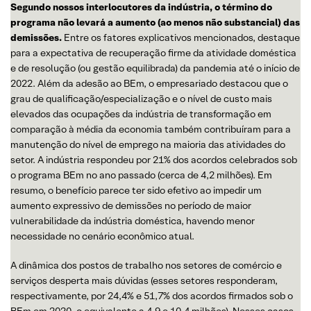
Segundo nossos interlocutores da indústria, o término do
programa não levará a aumento (ao menos não substancial) das
demissões.
Entre os fatores explicativos mencionados, destaque
para a expectativa de recuperação firme da atividade doméstica
e de resolução (ou gestão equilibrada) da pandemia até o início de
2022. Além da adesão ao BEm, o empresariado destacou que o
grau de qualificação/especialização e o nível de custo mais
elevados das ocupações da indústria de transformação em
comparação à média da economia também contribuíram para a
manutenção do nível de emprego na maioria das atividades do
setor. A indústria respondeu por 21% dos acordos celebrados sob
o programa BEm no ano passado (cerca de 4,2 milhões). Em
resumo, o benefício parece ter sido efetivo ao impedir um
aumento expressivo de demissões no período de maior
vulnerabilidade da indústria doméstica, havendo menor
necessidade no cenário econômico atual.
A dinâmica dos postos de trabalho nos setores de comércio e
serviços desperta mais dúvidas (esses setores responderam,
respectivamente, por 24,4% e 51,7% dos acordos firmados sob o
BEm em 2020, o equivalente a 4,9 e 10,4 milhões). Nesses casos,