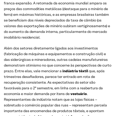
franca expansão. A retomada da economia mundial ampara os
preços das commodities metálicas (destaque para o minério de
ferro) em máximas históricas, e as empresas brasileiras também
se beneficiam dos níveis depreciados da taxa de câmbio (os
valores das exportações de minério subiram vertiginosamente) e
do aumento da demanda interna, particularmente do mercado
imobiliário residencial.
Além dos setores diretamente ligados aos investimentos
(fabricação de máquinas e equipamentos e construção civil) e
das siderúrgicas e mineradoras, outras cadeias manufatureiras
demonstram otimismo no que concerne às perspectivas de curto
prazo. Entre elas, vale mencionar a
indústria têxtil
que, após
trimestres desafiadores, parece ter entrado em rota de
recuperação consistente. As expectativas do setor são
favoráveis para o 2º semestre, em linha com a reabertura da
economia e maior demanda por itens de
vestuário
.
Representantes da indústria notam que as lojas físicas –
sobretudo o comércio popular das ruas – representam parcela
importante das encomendas de produtos têxteis, e apontam