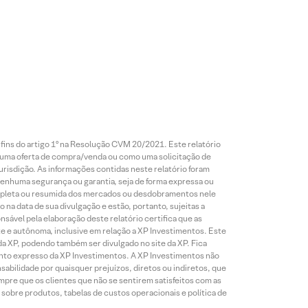
 fins do artigo 1º na Resolução CVM 20/2021. Este relatório
 uma oferta de compra/venda ou como uma solicitação de
risdição. As informações contidas neste relatório foram
 nenhuma segurança ou garantia, seja de forma expressa ou
 completa ou resumida dos mercados ou desdobramentos nele
 na data de sua divulgação e estão, portanto, sujeitas a
onsável pela elaboração deste relatório certifica que as
te e autônoma, inclusive em relação a XP Investimentos. Este
da XP, podendo também ser divulgado no site da XP. Fica
mento expresso da XP Investimentos. A XP Investimentos não
abilidade por quaisquer prejuízos, diretos ou indiretos, que
mpre que os clientes que não se sentirem satisfeitos com as
sobre produtos, tabelas de custos operacionais e política de