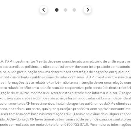
. (“XP Investimentos”) e não deve ser considerado um relatório de análise para os
as e análises políticas, e não constitui e nem deve ser interpretado como sendo
iro, ou de participação em uma determinada estratégia de negócios em qualquer ju
ram obtidas de fontes públicas consideradas confiáveis. A XP Investimentos não dá
dessas informações. Este relatório também não tem a intenção de ser uma relação
te relatório refletem a opinião atual do responsável pelo conteúdo deste relatório
ção de atualizar, modificar ou alterar este relatório e de informar o leitor. O resp
exclusiva, suas visões e opiniões pessoais, e foram produzidas de forma independen
relacionamento da XP Investimentos, incluindo agentes autônomos da XP e clientes 
essoa, no todo ou em parte, qualquer que seja o propósito, sem o prévio consenti
a ser tomadas com base nas informações divulgadas e se exime de qualquer respons
do. A Ouvidoria da XP Investimentos tem a missão de servir de canal de contato se
ode ser realizado por meio do telefone: 0800 722 3710. Para maiores informações 