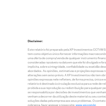
Disclaimer:
Este relatório foi preparado pela XP Investimentos CCTVM S.A
tem como objetivo único fornecer informações macroeconômic
uma oferta de compra/venda de qualquer instrumento finance
consideradas razoáveis na data em que ele foi divulgado e fo
implícita, sobre a integridade, confiabilidade ou exatidão 
abordados. As opiniões, estimativas e projeções expressas nes
alterações sem aviso prévio. A XP Investimentos não tem obriga
opiniões expressas nele refletem, de forma precisa, única e 
relatório é destinado à circulação exclusiva para a rede de 
proibida a sua reprodução ou redistribuição para qualquer p
se responsabiliza por decisões de investimentos que venham 
venham a decorrer da utilização deste material ou seu conteú
soluções dadas pela empresa aos seus problemas. O contato p
cobrança, favor acessar o nosso site:
www.xpi.com.br
.