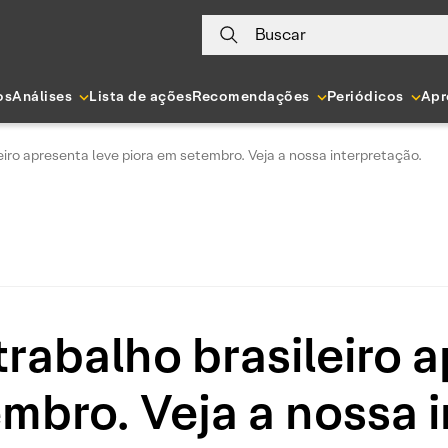
Buscar
os
Análises
Lista de ações
Recomendações
Periódicos
Apr
iro apresenta leve piora em setembro. Veja a nossa interpretação.
rabalho brasileiro a
mbro. Veja a nossa 