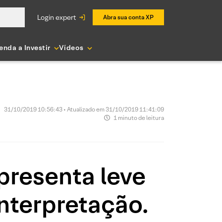
login expert
Abra sua conta XP
enda a Investir
Vídeos
31/10/2019 10:56:43 • Atualizado em 31/10/2019 11:41:09
1 minuto de leitura
presenta leve
interpretação.