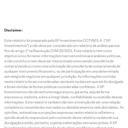
Disclaimer:
Este relatório foi preparado pela XP Investimentos CCTVM S.A. (“XP
Investimentos”) e não deve ser considerado um relatório de análise para os
fins do artigo 1º na Resolução CVM 20/2021. Este relatório tem como
objetivo único fornecer informações macroeconômicas e análises políticas,
e não constitui e nem deve ser interpretado como sendo uma oferta de
compra/venda ou como uma solicitação de uma oferta de compra/venda de
qualquer instrumento financeiro, ou de participação em uma determinada
estratégia de negócios em qualquer jurisdição. As informações contidas
neste relatório foram consideradas razoáveis na data em que ele foi divulgado
e foram obtidas de fontes públicas consideradas confiáveis. A XP
Investimentos não dá nenhuma segurança ou garantia, seja de forma
expressa ou implícita, sobre a integridade, confiabilidade ou exatidão dessas
informações. Este relatório também não tem a intenção de ser uma relação
completa ou resumida dos mercados ou desdobramentos nele abordados. As
opiniões, estimativas e projeções expressas neste relatório refletem a
opinião atual do responsável pelo conteúdo deste relatório na data de sua
divulgação e estão, portanto, sujeitas a alterações sem aviso prévio. A XP
Investimentos não tem obrigação de atualizar, modificar ou alterar este