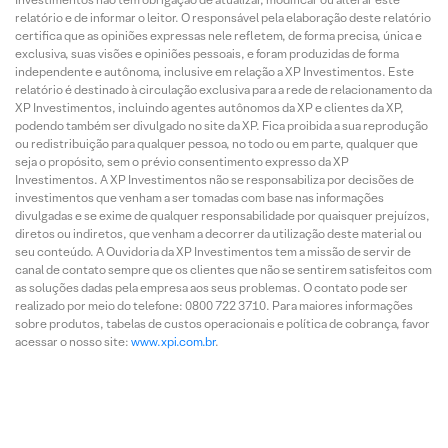
relatório e de informar o leitor. O responsável pela elaboração deste relatório
certifica que as opiniões expressas nele refletem, de forma precisa, única e
exclusiva, suas visões e opiniões pessoais, e foram produzidas de forma
independente e autônoma, inclusive em relação a XP Investimentos. Este
relatório é destinado à circulação exclusiva para a rede de relacionamento da
XP Investimentos, incluindo agentes autônomos da XP e clientes da XP,
podendo também ser divulgado no site da XP. Fica proibida a sua reprodução
ou redistribuição para qualquer pessoa, no todo ou em parte, qualquer que
seja o propósito, sem o prévio consentimento expresso da XP
Investimentos. A XP Investimentos não se responsabiliza por decisões de
investimentos que venham a ser tomadas com base nas informações
divulgadas e se exime de qualquer responsabilidade por quaisquer prejuízos,
diretos ou indiretos, que venham a decorrer da utilização deste material ou
seu conteúdo. A Ouvidoria da XP Investimentos tem a missão de servir de
canal de contato sempre que os clientes que não se sentirem satisfeitos com
as soluções dadas pela empresa aos seus problemas. O contato pode ser
realizado por meio do telefone: 0800 722 3710. Para maiores informações
sobre produtos, tabelas de custos operacionais e política de cobrança, favor
acessar o nosso site:
www.xpi.com.br
.