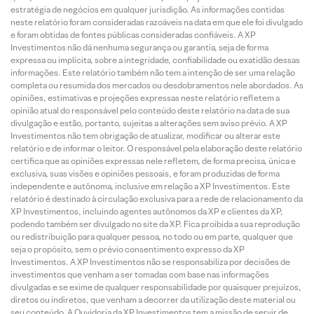
estratégia de negócios em qualquer jurisdição. As informações contidas
neste relatório foram consideradas razoáveis na data em que ele foi divulgado
e foram obtidas de fontes públicas consideradas confiáveis. A XP
Investimentos não dá nenhuma segurança ou garantia, seja de forma
expressa ou implícita, sobre a integridade, confiabilidade ou exatidão dessas
informações. Este relatório também não tem a intenção de ser uma relação
completa ou resumida dos mercados ou desdobramentos nele abordados. As
opiniões, estimativas e projeções expressas neste relatório refletem a
opinião atual do responsável pelo conteúdo deste relatório na data de sua
divulgação e estão, portanto, sujeitas a alterações sem aviso prévio. A XP
Investimentos não tem obrigação de atualizar, modificar ou alterar este
relatório e de informar o leitor. O responsável pela elaboração deste relatório
certifica que as opiniões expressas nele refletem, de forma precisa, única e
exclusiva, suas visões e opiniões pessoais, e foram produzidas de forma
independente e autônoma, inclusive em relação a XP Investimentos. Este
relatório é destinado à circulação exclusiva para a rede de relacionamento da
XP Investimentos, incluindo agentes autônomos da XP e clientes da XP,
podendo também ser divulgado no site da XP. Fica proibida a sua reprodução
ou redistribuição para qualquer pessoa, no todo ou em parte, qualquer que
seja o propósito, sem o prévio consentimento expresso da XP
Investimentos. A XP Investimentos não se responsabiliza por decisões de
investimentos que venham a ser tomadas com base nas informações
divulgadas e se exime de qualquer responsabilidade por quaisquer prejuízos,
diretos ou indiretos, que venham a decorrer da utilização deste material ou
seu conteúdo. A Ouvidoria da XP Investimentos tem a missão de servir de