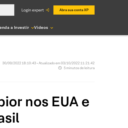
login expert
Abra sua conta XP
enda a Investir
Vídeos
30/09/2022 18:10:43 • Atualizado em 03/10/2022 11:21:42
5 minutos de leitura
pior nos EUA e
asil