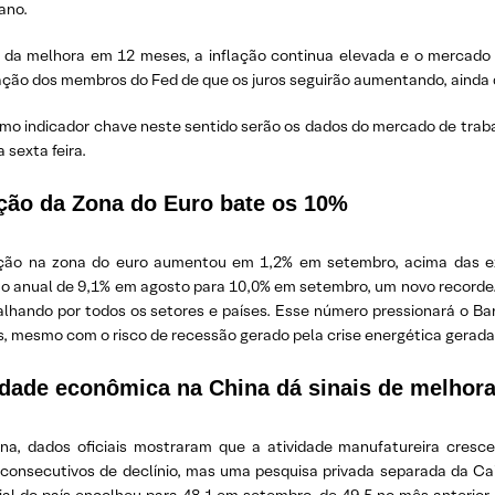
ano.
 da melhora em 12 meses, a inflação continua elevada e o mercado 
zação dos membros do Fed de que os juros seguirão aumentando, ainda 
imo indicador chave neste sentido serão os dados do mercado de traba
 sexta feira.
ação da Zona do Euro bate os 10%
ação na zona do euro aumentou em 1,2% em setembro, acima das e
ão anual de 9,1% em agosto para 10,0% em setembro, um novo recorde.
alhando por todos os setores e países. Esse número pressionará o B
s, mesmo com o risco de recessão gerado pela crise energética gerada
idade econômica na China dá sinais de melhor
na, dados oficiais mostraram que a atividade manufatureira cres
consecutivos de declínio, mas uma pesquisa privada separada da Caix