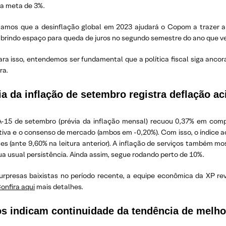
da meta de 3%.
tamos que a desinflação global em 2023 ajudará o Copom a trazer a 
abrindo espaço para queda de juros no segundo semestre do ano que v
ra isso, entendemos ser fundamental que a política fiscal siga ancor
eira.
ia da inflação de setembro registra deflação a
-15 de setembro (prévia da inflação mensal) recuou 0,37% em comp
tiva e o consenso de mercado (ambos em -0,20%). Com isso, o índice a
es (ante 9,60% na leitura anterior). A inflação de serviços também 
a usual persistência. Ainda assim, segue rodando perto de 10%.
urpresas baixistas no período recente, a equipe econômica da XP re
onfira aqui
mais detalhes.
s indicam continuidade da tendência de melho