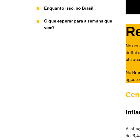
Enquanto isso, no Brasil…
O que esperar para a semana que
R
vem?
No cená
deflat
ultrap
No Bras
agosto
Cená
Infl
A infla
de 6,4