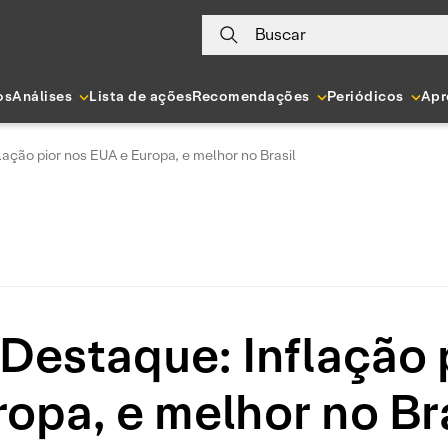
Buscar
os
Análises
Lista de ações
Recomendações
Periódicos
Apr
ação pior nos EUA e Europa, e melhor no Brasil
estaque: Inflação 
opa, e melhor no Br