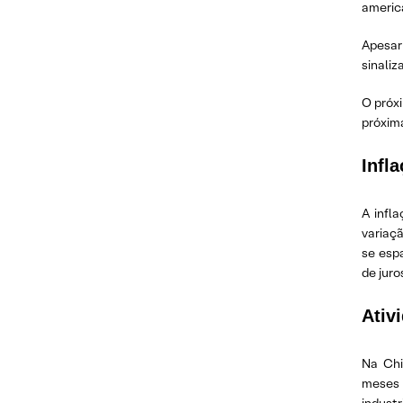
americ
Apesar
sinali
O próx
próxima
Infl
A infl
variaç
se esp
de juro
Ativ
Na Chi
meses 