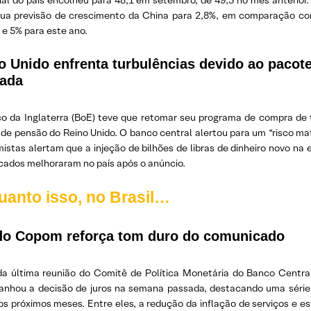
rial do país encolheu para 48,1 em setembro, de 49,5 no mês anterior
sua previsão de crescimento da China para 2,8%, em comparação com
 e 5% para este ano.
o Unido enfrenta turbulências devido ao pacot
ada
o da Inglaterra (BoE) teve que retomar seu programa de compra de tí
de pensão do Reino Unido. O banco central alertou para um “risco mate
stas alertam que a injeção de bilhões de libras de dinheiro novo na 
cados melhoraram no país após o anúncio.
uanto isso, no Brasil…
do Copom reforça tom duro do comunicado
da última reunião do Comitê de Política Monetária do Banco Centr
nhou a decisão de juros na semana passada, destacando uma série d
os próximos meses. Entre eles, a redução da inflação de serviços e e