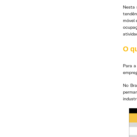
Nesta 
tendên
móvel 
ocupaç
ativid
O q
Para a
empreg
No Bra
perman
industr