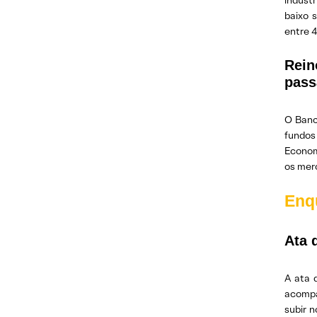
indust
baixo 
entre 4
Rein
pass
O Banc
fundos 
Economi
os mer
Enq
Ata 
A ata 
acompa
subir n