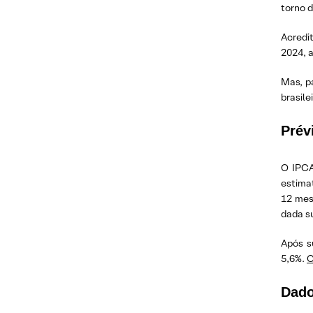
torno 
Acredi
2024, 
Mas, pa
brasil
Prév
O IPCA
estima
12 mes
dada su
Após s
5,6%.
C
Dado