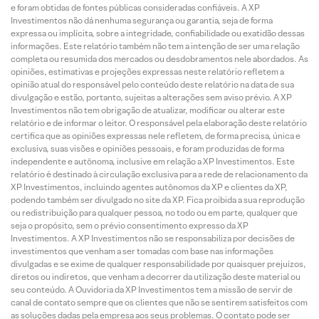
e foram obtidas de fontes públicas consideradas confiáveis. A XP
Investimentos não dá nenhuma segurança ou garantia, seja de forma
expressa ou implícita, sobre a integridade, confiabilidade ou exatidão dessas
informações. Este relatório também não tem a intenção de ser uma relação
completa ou resumida dos mercados ou desdobramentos nele abordados. As
opiniões, estimativas e projeções expressas neste relatório refletem a
opinião atual do responsável pelo conteúdo deste relatório na data de sua
divulgação e estão, portanto, sujeitas a alterações sem aviso prévio. A XP
Investimentos não tem obrigação de atualizar, modificar ou alterar este
relatório e de informar o leitor. O responsável pela elaboração deste relatório
certifica que as opiniões expressas nele refletem, de forma precisa, única e
exclusiva, suas visões e opiniões pessoais, e foram produzidas de forma
independente e autônoma, inclusive em relação a XP Investimentos. Este
relatório é destinado à circulação exclusiva para a rede de relacionamento da
XP Investimentos, incluindo agentes autônomos da XP e clientes da XP,
podendo também ser divulgado no site da XP. Fica proibida a sua reprodução
ou redistribuição para qualquer pessoa, no todo ou em parte, qualquer que
seja o propósito, sem o prévio consentimento expresso da XP
Investimentos. A XP Investimentos não se responsabiliza por decisões de
investimentos que venham a ser tomadas com base nas informações
divulgadas e se exime de qualquer responsabilidade por quaisquer prejuízos,
diretos ou indiretos, que venham a decorrer da utilização deste material ou
seu conteúdo. A Ouvidoria da XP Investimentos tem a missão de servir de
canal de contato sempre que os clientes que não se sentirem satisfeitos com
as soluções dadas pela empresa aos seus problemas. O contato pode ser