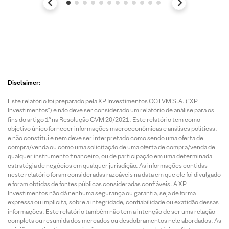
Disclaimer:
Este relatório foi preparado pela XP Investimentos CCTVM S.A. (“XP
Investimentos”) e não deve ser considerado um relatório de análise para os
fins do artigo 1º na Resolução CVM 20/2021. Este relatório tem como
objetivo único fornecer informações macroeconômicas e análises políticas,
e não constitui e nem deve ser interpretado como sendo uma oferta de
compra/venda ou como uma solicitação de uma oferta de compra/venda de
qualquer instrumento financeiro, ou de participação em uma determinada
estratégia de negócios em qualquer jurisdição. As informações contidas
neste relatório foram consideradas razoáveis na data em que ele foi divulgado
e foram obtidas de fontes públicas consideradas confiáveis. A XP
Investimentos não dá nenhuma segurança ou garantia, seja de forma
expressa ou implícita, sobre a integridade, confiabilidade ou exatidão dessas
informações. Este relatório também não tem a intenção de ser uma relação
completa ou resumida dos mercados ou desdobramentos nele abordados. As