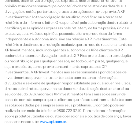
opiniões, estimativas e projeções expressas neste relatório refletem a
opinião atual do responsável pelo conteúdo deste relatório na data de sua
divulgação e estão, portanto, sujeitas a alterações sem aviso prévio. A XP
Investimentos não tem obrigação de atualizar, modificar ou alterar este
relatório e de informar o leitor. O responsável pela elaboração deste relatório
certifica que as opiniões expressas nele refletem, de forma precisa, única e
exclusiva, suas visões e opiniões pessoais, e foram produzidas de forma
independente e autônoma, inclusive em relação a XP Investimentos. Este
relatório é destinado à circulação exclusiva para a rede de relacionamento da
XP Investimentos, incluindo agentes autônomos da XP e clientes da XP,
podendo também ser divulgado no site da XP. Fica proibida a sua reprodução
ou redistribuição para qualquer pessoa, no todo ou em parte, qualquer que
seja o propósito, sem o prévio consentimento expresso da XP
Investimentos. A XP Investimentos não se responsabiliza por decisões de
investimentos que venham a ser tomadas com base nas informações
divulgadas e se exime de qualquer responsabilidade por quaisquer prejuízos,
diretos ou indiretos, que venham a decorrer da utilização deste material ou
seu conteúdo. A Ouvidoria da XP Investimentos tem a missão de servir de
canal de contato sempre que os clientes que não se sentirem satisfeitos com
as soluções dadas pela empresa aos seus problemas. O contato pode ser
realizado por meio do telefone: 0800 722 3710. Para maiores informações
sobre produtos, tabelas de custos operacionais e política de cobrança, favor
acessar o nosso site:
www.xpi.com.br
.