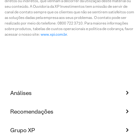
diretos ou indiretos, que venham a decorrer da utilização deste material ou
seu conteúdo. A Ouvidoria da XP Investimentos tem a missão de servir de
canal de contato sempre que os clientes que não se sentirem satisfeitos com
as soluções dadas pela empresa aos seus problemas. O contato pode ser
realizado por meio do telefone: 0800 722 3710. Para maiores informações
sobre produtos, tabelas de custos operacionais e política de cobrança, favor
acessar o nosso site:
www.xpi.com.br
.
Análises
Recomendações
Grupo XP