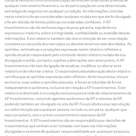
compra/venda ou como uma solicitação de uma oferta de compra/venda de
qualquer instrumento financeiro, ou de participação em uma determinada
estratégia de negócios em qualquer jurisdição. As informações contidas
neste relatório foram consideradas razoáveis na data em que ele foi divulgado
e foram obtidas de fontes públicas consideradas confiáveis. A XP
Investimentos não dá nenhuma segurança ou garantia, seja de forma
expressa ou implícita, sobre a integridade, confiabilidade ou exatidão dessas
informações. Este relatório também não tem a intenção de ser uma relação
completa ou resumida dos mercados ou desdobramentos nele abordados. As
opiniões, estimativas e projeções expressas neste relatório refletem a
opinião atual do responsável pelo conteúdo deste relatório na data de sua
divulgação e estão, portanto, sujeitas a alterações sem aviso prévio. A XP
Investimentos não tem obrigação de atualizar, modificar ou alterar este
relatório e de informar o leitor. O responsável pela elaboração deste relatório
certifica que as opiniões expressas nele refletem, de forma precisa, única e
exclusiva, suas visões e opiniões pessoais, e foram produzidas de forma
independente e autônoma, inclusive em relação a XP Investimentos. Este
relatório é destinado à circulação exclusiva para a rede de relacionamento da
XP Investimentos, incluindo agentes autônomos da XP e clientes da XP,
podendo também ser divulgado no site da XP. Fica proibida a sua reprodução
ou redistribuição para qualquer pessoa, no todo ou em parte, qualquer que
seja o propósito, sem o prévio consentimento expresso da XP
Investimentos. A XP Investimentos não se responsabiliza por decisões de
investimentos que venham a ser tomadas com base nas informações
divulgadas e se exime de qualquer responsabilidade por quaisquer prejuízos,