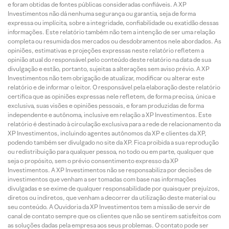
e foram obtidas de fontes públicas consideradas confiáveis. A XP
Investimentos não dá nenhuma segurança ou garantia, seja de forma
expressa ou implícita, sobre a integridade, confiabilidade ou exatidão dessas
informações. Este relatório também não tem a intenção de ser uma relação
completa ou resumida dos mercados ou desdobramentos nele abordados. As
opiniões, estimativas e projeções expressas neste relatório refletem a
opinião atual do responsável pelo conteúdo deste relatório na data de sua
divulgação e estão, portanto, sujeitas a alterações sem aviso prévio. A XP
Investimentos não tem obrigação de atualizar, modificar ou alterar este
relatório e de informar o leitor. O responsável pela elaboração deste relatório
certifica que as opiniões expressas nele refletem, de forma precisa, única e
exclusiva, suas visões e opiniões pessoais, e foram produzidas de forma
independente e autônoma, inclusive em relação a XP Investimentos. Este
relatório é destinado à circulação exclusiva para a rede de relacionamento da
XP Investimentos, incluindo agentes autônomos da XP e clientes da XP,
podendo também ser divulgado no site da XP. Fica proibida a sua reprodução
ou redistribuição para qualquer pessoa, no todo ou em parte, qualquer que
seja o propósito, sem o prévio consentimento expresso da XP
Investimentos. A XP Investimentos não se responsabiliza por decisões de
investimentos que venham a ser tomadas com base nas informações
divulgadas e se exime de qualquer responsabilidade por quaisquer prejuízos,
diretos ou indiretos, que venham a decorrer da utilização deste material ou
seu conteúdo. A Ouvidoria da XP Investimentos tem a missão de servir de
canal de contato sempre que os clientes que não se sentirem satisfeitos com
as soluções dadas pela empresa aos seus problemas. O contato pode ser