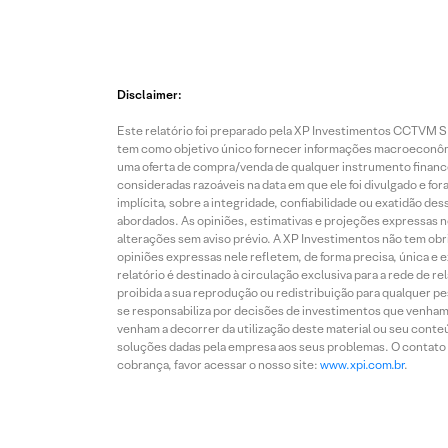
Disclaimer:
Este relatório foi preparado pela XP Investimentos CCTVM S.A
tem como objetivo único fornecer informações macroeconômic
uma oferta de compra/venda de qualquer instrumento finance
consideradas razoáveis na data em que ele foi divulgado e fo
implícita, sobre a integridade, confiabilidade ou exatidão 
abordados. As opiniões, estimativas e projeções expressas nes
alterações sem aviso prévio. A XP Investimentos não tem obriga
opiniões expressas nele refletem, de forma precisa, única e 
relatório é destinado à circulação exclusiva para a rede de 
proibida a sua reprodução ou redistribuição para qualquer p
se responsabiliza por decisões de investimentos que venham 
venham a decorrer da utilização deste material ou seu conteú
soluções dadas pela empresa aos seus problemas. O contato p
cobrança, favor acessar o nosso site:
www.xpi.com.br
.