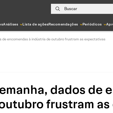
Buscar
os
Análises
Lista de ações
Recomendações
Periódicos
Apr
 de encomendas à indústria de outubro frustram as expectativas
Alemanha, dados de 
 outubro frustram as