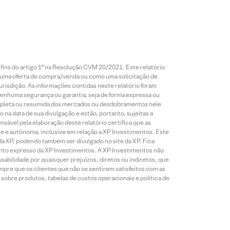
 fins do artigo 1º na Resolução CVM 20/2021. Este relatório
 uma oferta de compra/venda ou como uma solicitação de
risdição. As informações contidas neste relatório foram
 nenhuma segurança ou garantia, seja de forma expressa ou
 completa ou resumida dos mercados ou desdobramentos nele
 na data de sua divulgação e estão, portanto, sujeitas a
onsável pela elaboração deste relatório certifica que as
te e autônoma, inclusive em relação a XP Investimentos. Este
da XP, podendo também ser divulgado no site da XP. Fica
mento expresso da XP Investimentos. A XP Investimentos não
abilidade por quaisquer prejuízos, diretos ou indiretos, que
mpre que os clientes que não se sentirem satisfeitos com as
sobre produtos, tabelas de custos operacionais e política de