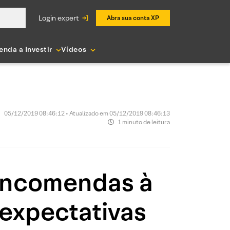
login expert
Abra sua conta XP
enda a Investir
Vídeos
05/12/2019 08:46:12 • Atualizado em 05/12/2019 08:46:13
1 minuto de leitura
encomendas à
 expectativas