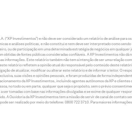
. (“XP Investimentos”) e não deve ser considerado um relatório de análise para os
as e análises políticas, e não constitui e nem deve ser interpretado como sendo
iro, ou de participação em uma determinada estratégia de negócios em qualquer ju
ram obtidas de fontes públicas consideradas confiáveis. A XP Investimentos não dá
dessas informações. Este relatório também não tem a intenção de ser uma relação
te relatório refletem a opinião atual do responsável pelo conteúdo deste relatório
ção de atualizar, modificar ou alterar este relatório e de informar o leitor. O resp
exclusiva, suas visões e opiniões pessoais, e foram produzidas de forma independen
relacionamento da XP Investimentos, incluindo agentes autônomos da XP e clientes 
essoa, no todo ou em parte, qualquer que seja o propósito, sem o prévio consenti
a ser tomadas com base nas informações divulgadas e se exime de qualquer respons
do. A Ouvidoria da XP Investimentos tem a missão de servir de canal de contato se
ode ser realizado por meio do telefone: 0800 722 3710. Para maiores informações 