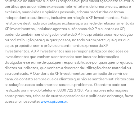
relatório e de informar o leitor. O responsável pela elaboração deste relatório
certifica que as opiniões expressas nele refletem, de forma precisa, única e
exclusiva, suas visões e opiniões pessoais, e foram produzidas de forma
independente e autônoma, inclusive em relação a XP Investimentos. Este
relatório é destinado à circulação exclusiva para a rede de relacionamento da
XP Investimentos, incluindo agentes autônomos da XP e clientes da XP,
podendo também ser divulgado no site da XP. Fica proibida a sua reprodução
ou redistribuição para qualquer pessoa, no todo ou em parte, qualquer que
seja o propósito, sem o prévio consentimento expresso da XP
Investimentos. A XP Investimentos não se responsabiliza por decisões de
investimentos que venham a ser tomadas com base nas informações
divulgadas e se exime de qualquer responsabilidade por quaisquer prejuízos,
diretos ou indiretos, que venham a decorrer da utilização deste material ou
seu conteúdo. A Ouvidoria da XP Investimentos tem a missão de servir de
canal de contato sempre que os clientes que não se sentirem satisfeitos com
as soluções dadas pela empresa aos seus problemas. O contato pode ser
realizado por meio do telefone: 0800 722 3710. Para maiores informações
sobre produtos, tabelas de custos operacionais e política de cobrança, favor
acessar o nosso site:
www.xpi.com.br
.