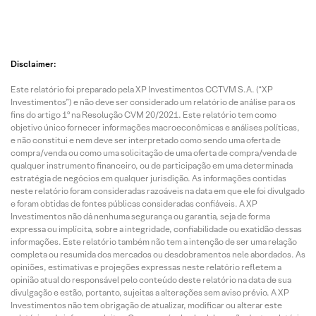
Disclaimer:
Este relatório foi preparado pela XP Investimentos CCTVM S.A. (“XP
Investimentos”) e não deve ser considerado um relatório de análise para os
fins do artigo 1º na Resolução CVM 20/2021. Este relatório tem como
objetivo único fornecer informações macroeconômicas e análises políticas,
e não constitui e nem deve ser interpretado como sendo uma oferta de
compra/venda ou como uma solicitação de uma oferta de compra/venda de
qualquer instrumento financeiro, ou de participação em uma determinada
estratégia de negócios em qualquer jurisdição. As informações contidas
neste relatório foram consideradas razoáveis na data em que ele foi divulgado
e foram obtidas de fontes públicas consideradas confiáveis. A XP
Investimentos não dá nenhuma segurança ou garantia, seja de forma
expressa ou implícita, sobre a integridade, confiabilidade ou exatidão dessas
informações. Este relatório também não tem a intenção de ser uma relação
completa ou resumida dos mercados ou desdobramentos nele abordados. As
opiniões, estimativas e projeções expressas neste relatório refletem a
opinião atual do responsável pelo conteúdo deste relatório na data de sua
divulgação e estão, portanto, sujeitas a alterações sem aviso prévio. A XP
Investimentos não tem obrigação de atualizar, modificar ou alterar este