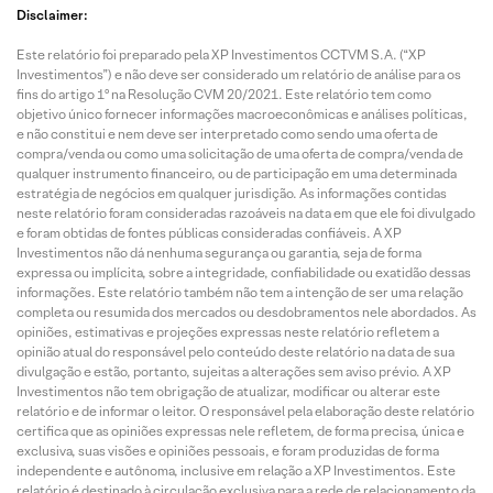
Disclaimer:
Este relatório foi preparado pela XP Investimentos CCTVM S.A. (“XP
Investimentos”) e não deve ser considerado um relatório de análise para os
fins do artigo 1º na Resolução CVM 20/2021. Este relatório tem como
objetivo único fornecer informações macroeconômicas e análises políticas,
e não constitui e nem deve ser interpretado como sendo uma oferta de
compra/venda ou como uma solicitação de uma oferta de compra/venda de
qualquer instrumento financeiro, ou de participação em uma determinada
estratégia de negócios em qualquer jurisdição. As informações contidas
neste relatório foram consideradas razoáveis na data em que ele foi divulgado
e foram obtidas de fontes públicas consideradas confiáveis. A XP
Investimentos não dá nenhuma segurança ou garantia, seja de forma
expressa ou implícita, sobre a integridade, confiabilidade ou exatidão dessas
informações. Este relatório também não tem a intenção de ser uma relação
completa ou resumida dos mercados ou desdobramentos nele abordados. As
opiniões, estimativas e projeções expressas neste relatório refletem a
opinião atual do responsável pelo conteúdo deste relatório na data de sua
divulgação e estão, portanto, sujeitas a alterações sem aviso prévio. A XP
Investimentos não tem obrigação de atualizar, modificar ou alterar este
relatório e de informar o leitor. O responsável pela elaboração deste relatório
certifica que as opiniões expressas nele refletem, de forma precisa, única e
exclusiva, suas visões e opiniões pessoais, e foram produzidas de forma
independente e autônoma, inclusive em relação a XP Investimentos. Este
relatório é destinado à circulação exclusiva para a rede de relacionamento da