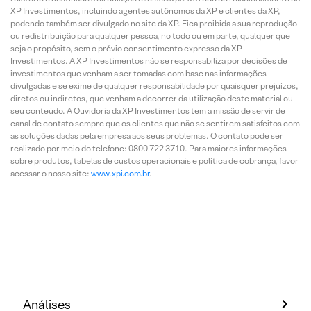
XP Investimentos, incluindo agentes autônomos da XP e clientes da XP,
podendo também ser divulgado no site da XP. Fica proibida a sua reprodução
ou redistribuição para qualquer pessoa, no todo ou em parte, qualquer que
seja o propósito, sem o prévio consentimento expresso da XP
Investimentos. A XP Investimentos não se responsabiliza por decisões de
investimentos que venham a ser tomadas com base nas informações
divulgadas e se exime de qualquer responsabilidade por quaisquer prejuízos,
diretos ou indiretos, que venham a decorrer da utilização deste material ou
seu conteúdo. A Ouvidoria da XP Investimentos tem a missão de servir de
canal de contato sempre que os clientes que não se sentirem satisfeitos com
as soluções dadas pela empresa aos seus problemas. O contato pode ser
realizado por meio do telefone: 0800 722 3710. Para maiores informações
sobre produtos, tabelas de custos operacionais e política de cobrança, favor
acessar o nosso site:
www.xpi.com.br
.
Análises