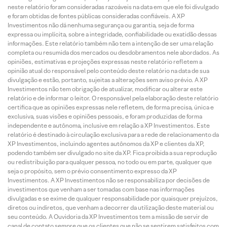
neste relatório foram consideradas razoáveis na data em que ele foi divulgado
e foram obtidas de fontes públicas consideradas confiáveis. A XP
Investimentos não dá nenhuma segurança ou garantia, seja de forma
expressa ou implícita, sobre a integridade, confiabilidade ou exatidão dessas
informações. Este relatório também não tem a intenção de ser uma relação
completa ou resumida dos mercados ou desdobramentos nele abordados. As
opiniões, estimativas e projeções expressas neste relatório refletem a
opinião atual do responsável pelo conteúdo deste relatório na data de sua
divulgação e estão, portanto, sujeitas a alterações sem aviso prévio. A XP
Investimentos não tem obrigação de atualizar, modificar ou alterar este
relatório e de informar o leitor. O responsável pela elaboração deste relatório
certifica que as opiniões expressas nele refletem, de forma precisa, única e
exclusiva, suas visões e opiniões pessoais, e foram produzidas de forma
independente e autônoma, inclusive em relação a XP Investimentos. Este
relatório é destinado à circulação exclusiva para a rede de relacionamento da
XP Investimentos, incluindo agentes autônomos da XP e clientes da XP,
podendo também ser divulgado no site da XP. Fica proibida a sua reprodução
ou redistribuição para qualquer pessoa, no todo ou em parte, qualquer que
seja o propósito, sem o prévio consentimento expresso da XP
Investimentos. A XP Investimentos não se responsabiliza por decisões de
investimentos que venham a ser tomadas com base nas informações
divulgadas e se exime de qualquer responsabilidade por quaisquer prejuízos,
diretos ou indiretos, que venham a decorrer da utilização deste material ou
seu conteúdo. A Ouvidoria da XP Investimentos tem a missão de servir de
canal de contato sempre que os clientes que não se sentirem satisfeitos com