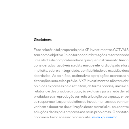
Disclaimer:
Este relatório foi preparado pela XP Investimentos CCTVM S.A
tem como objetivo único fornecer informações macroeconômic
uma oferta de compra/venda de qualquer instrumento finance
consideradas razoáveis na data em que ele foi divulgado e fo
implícita, sobre a integridade, confiabilidade ou exatidão 
abordados. As opiniões, estimativas e projeções expressas nes
alterações sem aviso prévio. A XP Investimentos não tem obriga
opiniões expressas nele refletem, de forma precisa, única e 
relatório é destinado à circulação exclusiva para a rede de 
proibida a sua reprodução ou redistribuição para qualquer p
se responsabiliza por decisões de investimentos que venham 
venham a decorrer da utilização deste material ou seu conteú
soluções dadas pela empresa aos seus problemas. O contato p
cobrança, favor acessar o nosso site:
www.xpi.com.br
.