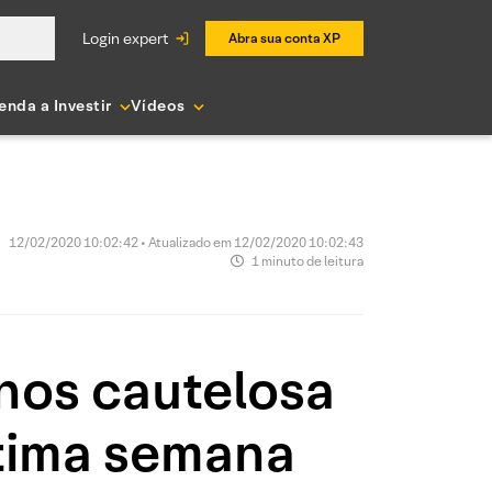
login expert
Abra sua conta XP
enda a Investir
Vídeos
12/02/2020 10:02:42 • Atualizado em 12/02/2020 10:02:43
1 minuto de leitura
nos cautelosa
ltima semana