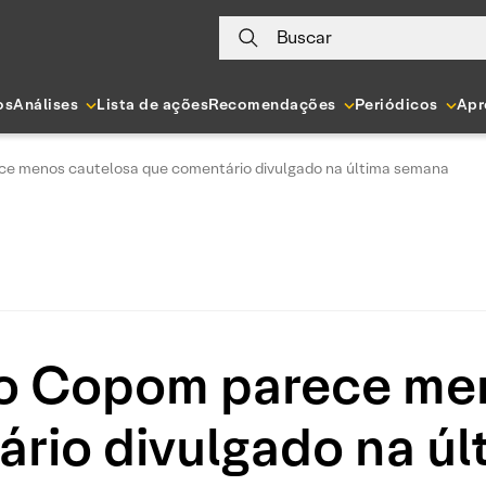
Buscar
os
Análises
Lista de ações
Recomendações
Periódicos
Apr
ce menos cautelosa que comentário divulgado na última semana
do Copom parece me
rio divulgado na ú