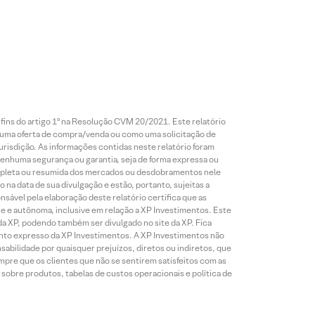
 fins do artigo 1º na Resolução CVM 20/2021. Este relatório
 uma oferta de compra/venda ou como uma solicitação de
risdição. As informações contidas neste relatório foram
 nenhuma segurança ou garantia, seja de forma expressa ou
 completa ou resumida dos mercados ou desdobramentos nele
 na data de sua divulgação e estão, portanto, sujeitas a
onsável pela elaboração deste relatório certifica que as
te e autônoma, inclusive em relação a XP Investimentos. Este
da XP, podendo também ser divulgado no site da XP. Fica
mento expresso da XP Investimentos. A XP Investimentos não
abilidade por quaisquer prejuízos, diretos ou indiretos, que
mpre que os clientes que não se sentirem satisfeitos com as
sobre produtos, tabelas de custos operacionais e política de