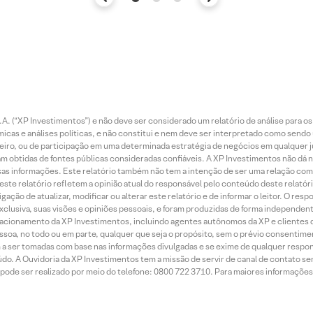
. (“XP Investimentos”) e não deve ser considerado um relatório de análise para os
as e análises políticas, e não constitui e nem deve ser interpretado como sendo
iro, ou de participação em uma determinada estratégia de negócios em qualquer ju
ram obtidas de fontes públicas consideradas confiáveis. A XP Investimentos não dá
dessas informações. Este relatório também não tem a intenção de ser uma relação
te relatório refletem a opinião atual do responsável pelo conteúdo deste relatório
ção de atualizar, modificar ou alterar este relatório e de informar o leitor. O resp
exclusiva, suas visões e opiniões pessoais, e foram produzidas de forma independen
relacionamento da XP Investimentos, incluindo agentes autônomos da XP e clientes 
essoa, no todo ou em parte, qualquer que seja o propósito, sem o prévio consenti
a ser tomadas com base nas informações divulgadas e se exime de qualquer respons
do. A Ouvidoria da XP Investimentos tem a missão de servir de canal de contato se
ode ser realizado por meio do telefone: 0800 722 3710. Para maiores informações 