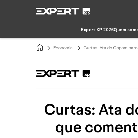
Expert XP 2026
Quem som
Economia
Curtas: Ata do Copom pare
Curtas: Ata 
que comentá