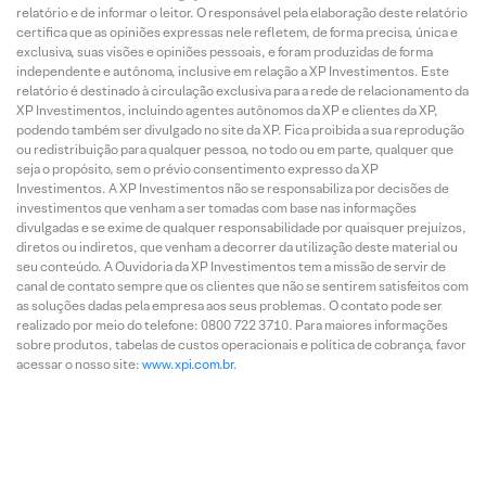
relatório e de informar o leitor. O responsável pela elaboração deste relatório
certifica que as opiniões expressas nele refletem, de forma precisa, única e
exclusiva, suas visões e opiniões pessoais, e foram produzidas de forma
independente e autônoma, inclusive em relação a XP Investimentos. Este
relatório é destinado à circulação exclusiva para a rede de relacionamento da
XP Investimentos, incluindo agentes autônomos da XP e clientes da XP,
podendo também ser divulgado no site da XP. Fica proibida a sua reprodução
ou redistribuição para qualquer pessoa, no todo ou em parte, qualquer que
seja o propósito, sem o prévio consentimento expresso da XP
Investimentos. A XP Investimentos não se responsabiliza por decisões de
investimentos que venham a ser tomadas com base nas informações
divulgadas e se exime de qualquer responsabilidade por quaisquer prejuízos,
diretos ou indiretos, que venham a decorrer da utilização deste material ou
seu conteúdo. A Ouvidoria da XP Investimentos tem a missão de servir de
canal de contato sempre que os clientes que não se sentirem satisfeitos com
as soluções dadas pela empresa aos seus problemas. O contato pode ser
realizado por meio do telefone: 0800 722 3710. Para maiores informações
sobre produtos, tabelas de custos operacionais e política de cobrança, favor
acessar o nosso site:
www.xpi.com.br
.