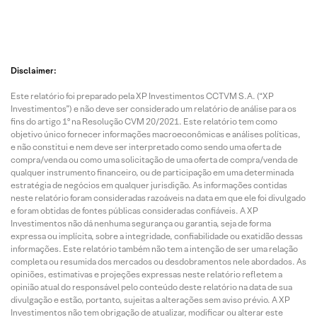
Disclaimer:
Este relatório foi preparado pela XP Investimentos CCTVM S.A. (“XP
Investimentos”) e não deve ser considerado um relatório de análise para os
fins do artigo 1º na Resolução CVM 20/2021. Este relatório tem como
objetivo único fornecer informações macroeconômicas e análises políticas,
e não constitui e nem deve ser interpretado como sendo uma oferta de
compra/venda ou como uma solicitação de uma oferta de compra/venda de
qualquer instrumento financeiro, ou de participação em uma determinada
estratégia de negócios em qualquer jurisdição. As informações contidas
neste relatório foram consideradas razoáveis na data em que ele foi divulgado
e foram obtidas de fontes públicas consideradas confiáveis. A XP
Investimentos não dá nenhuma segurança ou garantia, seja de forma
expressa ou implícita, sobre a integridade, confiabilidade ou exatidão dessas
informações. Este relatório também não tem a intenção de ser uma relação
completa ou resumida dos mercados ou desdobramentos nele abordados. As
opiniões, estimativas e projeções expressas neste relatório refletem a
opinião atual do responsável pelo conteúdo deste relatório na data de sua
divulgação e estão, portanto, sujeitas a alterações sem aviso prévio. A XP
Investimentos não tem obrigação de atualizar, modificar ou alterar este