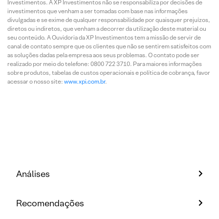
Investimentos. A XP Investimentos não se responsabiliza por decisões de
investimentos que venham a ser tomadas com base nas informações
divulgadas e se exime de qualquer responsabilidade por quaisquer prejuízos,
diretos ou indiretos, que venham a decorrer da utilização deste material ou
seu conteúdo. A Ouvidoria da XP Investimentos tem a missão de servir de
canal de contato sempre que os clientes que não se sentirem satisfeitos com
as soluções dadas pela empresa aos seus problemas. O contato pode ser
realizado por meio do telefone: 0800 722 3710. Para maiores informações
sobre produtos, tabelas de custos operacionais e política de cobrança, favor
acessar o nosso site:
www.xpi.com.br
.
Análises
Recomendações