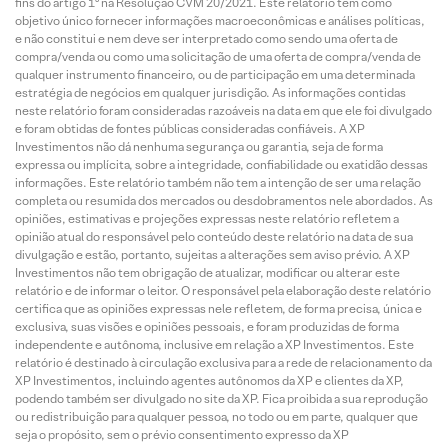
fins do artigo 1º na Resolução CVM 20/2021. Este relatório tem como
objetivo único fornecer informações macroeconômicas e análises políticas,
e não constitui e nem deve ser interpretado como sendo uma oferta de
compra/venda ou como uma solicitação de uma oferta de compra/venda de
qualquer instrumento financeiro, ou de participação em uma determinada
estratégia de negócios em qualquer jurisdição. As informações contidas
neste relatório foram consideradas razoáveis na data em que ele foi divulgado
e foram obtidas de fontes públicas consideradas confiáveis. A XP
Investimentos não dá nenhuma segurança ou garantia, seja de forma
expressa ou implícita, sobre a integridade, confiabilidade ou exatidão dessas
informações. Este relatório também não tem a intenção de ser uma relação
completa ou resumida dos mercados ou desdobramentos nele abordados. As
opiniões, estimativas e projeções expressas neste relatório refletem a
opinião atual do responsável pelo conteúdo deste relatório na data de sua
divulgação e estão, portanto, sujeitas a alterações sem aviso prévio. A XP
Investimentos não tem obrigação de atualizar, modificar ou alterar este
relatório e de informar o leitor. O responsável pela elaboração deste relatório
certifica que as opiniões expressas nele refletem, de forma precisa, única e
exclusiva, suas visões e opiniões pessoais, e foram produzidas de forma
independente e autônoma, inclusive em relação a XP Investimentos. Este
relatório é destinado à circulação exclusiva para a rede de relacionamento da
XP Investimentos, incluindo agentes autônomos da XP e clientes da XP,
podendo também ser divulgado no site da XP. Fica proibida a sua reprodução
ou redistribuição para qualquer pessoa, no todo ou em parte, qualquer que
seja o propósito, sem o prévio consentimento expresso da XP