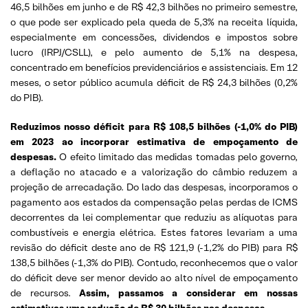
46,5 bilhões em junho e de R$ 42,3 bilhões no primeiro semestre,
o que pode ser explicado pela queda de 5,3% na receita líquida,
especialmente em concessões, dividendos e impostos sobre
lucro (IRPJ/CSLL), e pelo aumento de 5,1% na despesa,
concentrado em benefícios previdenciários e assistenciais. Em 12
meses, o setor público acumula déficit de R$ 24,3 bilhões (0,2%
do PIB).
Reduzimos nosso déficit para R$ 108,5 bilhões (-1,0% do PIB)
em 2023 ao incorporar estimativa de empoçamento de
despesas.
O efeito limitado das medidas tomadas pelo governo,
a deflação no atacado e a valorização do câmbio reduzem a
projeção de arrecadação. Do lado das despesas, incorporamos o
pagamento aos estados da compensação pelas perdas de ICMS
decorrentes da lei complementar que reduziu as alíquotas para
combustíveis e energia elétrica. Estes fatores levariam a uma
revisão do déficit deste ano de R$ 121,9 (-1,2% do PIB) para R$
138,5 bilhões (-1,3% do PIB). Contudo, reconhecemos que o valor
do déficit deve ser menor devido ao alto nível de empoçamento
de recursos.
Assim, passamos a considerar em nossas
estimativas uma redução de R$ 30 bilhões nas despesas
..