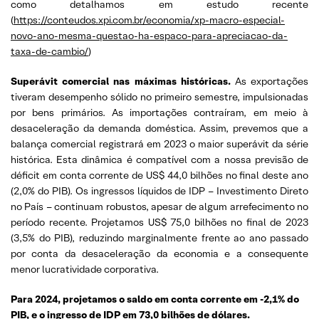
como detalhamos em estudo recente
(
https://conteudos.xpi.com.br/economia/xp-macro-especial-
novo-ano-mesma-questao-ha-espaco-para-apreciacao-da-
taxa-de-cambio/
)
Superávit comercial nas máximas históricas.
As exportações
tiveram desempenho sólido no primeiro semestre, impulsionadas
por bens primários. As importações contraíram, em meio à
desaceleração da demanda doméstica. Assim, prevemos que a
balança comercial registrará em 2023 o maior superávit da série
histórica. Esta dinâmica é compatível com a nossa previsão de
déficit em conta corrente de US$ 44,0 bilhões no final deste ano
(2,0% do PIB). Os ingressos líquidos de IDP – Investimento Direto
no País – continuam robustos, apesar de algum arrefecimento no
período recente. Projetamos US$ 75,0 bilhões no final de 2023
(3,5% do PIB), reduzindo marginalmente frente ao ano passado
por conta da desaceleração da economia e a consequente
menor lucratividade corporativa.
Para 2024, projetamos o saldo em conta corrente em -2,1% do
PIB, e o ingresso de IDP em 73,0 bilhões de dólares.