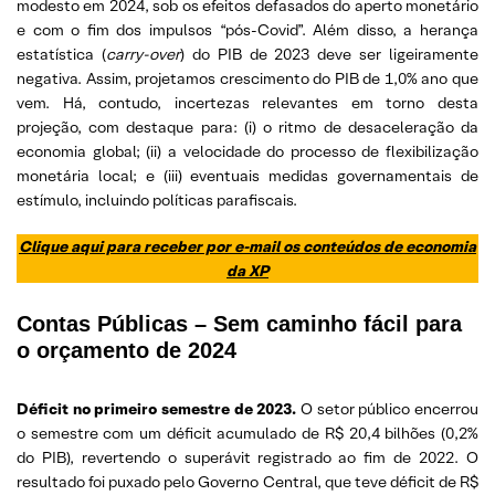
modesto em 2024, sob os efeitos defasados do aperto monetário
e com o fim dos impulsos “pós-Covid”. Além disso, a herança
estatística (
carry-over
) do PIB de 2023 deve ser ligeiramente
negativa. Assim, projetamos crescimento do PIB de 1,0% ano que
vem. Há, contudo, incertezas relevantes em torno desta
projeção, com destaque para: (i) o ritmo de desaceleração da
economia global; (ii) a velocidade do processo de flexibilização
monetária local; e (iii) eventuais medidas governamentais de
estímulo, incluindo políticas parafiscais.
Clique aqui para receber por e-mail os conteúdos de economia
da XP
Contas Públicas –
Sem caminho fácil para
o orçamento de 2024
Déficit no primeiro semestre de 2023.
O setor público encerrou
o semestre com um déficit acumulado de R$ 20,4 bilhões (0,2%
do PIB), revertendo o superávit registrado ao fim de 2022. O
resultado foi puxado pelo Governo Central, que teve déficit de R$