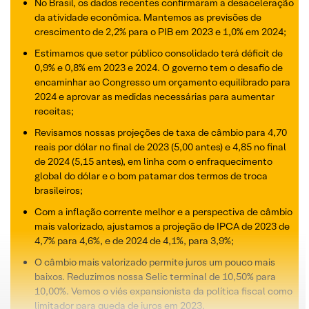
No Brasil, os dados recentes confirmaram a desaceleração
da atividade econômica. Mantemos as previsões de
crescimento de 2,2% para o PIB em 2023 e 1,0% em 2024;
Estimamos que setor público consolidado terá déficit de
0,9% e 0,8% em 2023 e 2024. O governo tem o desafio de
encaminhar ao Congresso um orçamento equilibrado para
2024 e aprovar as medidas necessárias para aumentar
receitas;
Revisamos nossas projeções de taxa de câmbio para 4,70
reais por dólar no final de 2023 (5,00 antes) e 4,85 no final
de 2024 (5,15 antes), em linha com o enfraquecimento
global do dólar e o bom patamar dos termos de troca
brasileiros;
Com a inflação corrente melhor e a perspectiva de câmbio
mais valorizado, ajustamos a projeção de IPCA de 2023 de
4,7% para 4,6%, e de 2024 de 4,1%, para 3,9%;
O câmbio mais valorizado permite juros um pouco mais
baixos. Reduzimos nossa Selic terminal de 10,50% para
10,00%. Vemos o viés expansionista da política fiscal como
limitador para queda de juros em 2023.