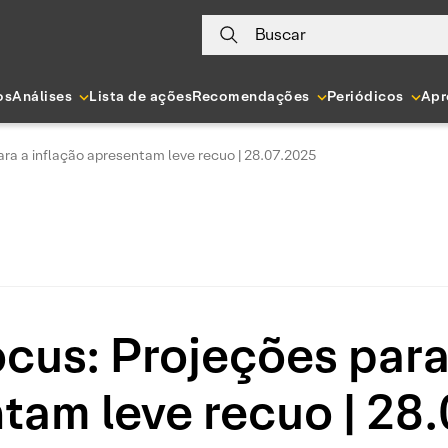
Buscar
os
Análises
Lista de ações
Recomendações
Periódicos
Apr
ara a inflação apresentam leve recuo | 28.07.2025
cus: Projeções para
tam leve recuo | 28