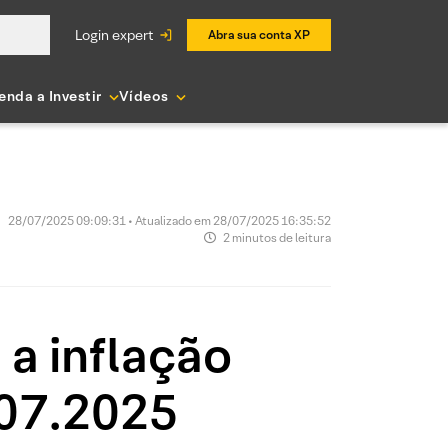
login expert
Abra sua conta XP
enda a Investir
Vídeos
28/07/2025 09:09:31 • Atualizado em 28/07/2025 16:35:52
2 minutos de leitura
 a inflação
.07.2025