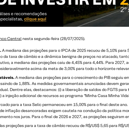
nco Central
nesta segunda-feira (28/07/2025).
.
A mediana das projeções para o IPCA de 2025 recuou de 5,10% para 
 da taxa de câmbio e a dinâmica benigna de preços no atacado, tanto 
ivo, a mediana das projeções caiu de 4,45% para 4,44%. Para 2027, 
ideravelmente acima da meta de 3,00% para todo o horizonte releva
stáveis.
A mediana das projeções para o crescimento do PIB seguiu e
 saindo de 1,88%. As medidas governamentais anunciadas devem gerar 
al. Dentre elas, destacamos: (i) a liberação de saldos do FGTS para 
) a injeção adicional de recursos ao programa “Minha Casa Minha Vida”; 
ado para a taxa Selic permaneceu em 15,00% para o final deste ano. Po
de inflação desancoradas exigem cautela na condução da política mone
mento nos juros. Para o final de 2026 e 2027, as projeções seguiram 
s projeções para a taxa de câmbio recuou de R$/US$ 5,65 para R$/US$ 