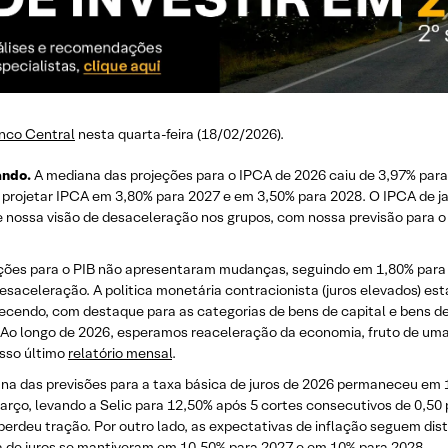
nco Central
nesta quarta-feira (18/02/2026).
ando.
A mediana das projeções para o IPCA de 2026 caiu de 3,97% par
projetar IPCA em 3,80% para 2027 e em 3,50% para 2028. O IPCA de j
eve nossa visão de desaceleração nos grupos, com nossa previsão para
ções para o PIB não apresentaram mudanças, seguindo em 1,80% para 
saceleração. A politica monetária contracionista (juros elevados) est
uecendo, com destaque para as categorias de bens de capital e bens d
 Ao longo de 2026, esperamos reaceleração da economia, fruto de uma 
osso último
relatório mensal
.
na das previsões para a taxa básica de juros de 2026 permaneceu em
março, levando a Selic para 12,50% após 5 cortes consecutivos de 0,50 
erdeu tração. Por outro lado, as expectativas de inflação seguem dis
ca de juros se mantiveram em 10,50% para 2027 e em 10% para 2028.