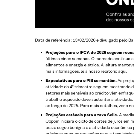
Data de referência: 13/02/2026 e divulgado pelo
Ba
Projeções para o IPCA de 2026 seguem recu
últimas cinco semanas. O mercado continua a 
alimentos e energia elétrica. A leitura mant
mais informações, leia nosso relatório
aqui
.
Expectativas para o PIB se mantêm.
As proje
atividade do 4º trimestre seguem mostrando de
setores mais sensíveis ao crédito vêm enfraq
trabalho aquecido deve sustentar a atividade.
ao longo de 2025. Para mais detalhes, ver o n
Projeções estáveis para a taxa Selic.
A media
Copom iniciará o ciclo de cortes de juros em 
prazo segue benigna e a atividade econômica p
próximos anos, as projeções para a taxa bási