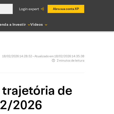
login expert
Abra sua conta XP
enda a Investir
Vídeos
18/02/2026 14:28:52 • Atualizado em 18/02/2026 14:35:38
2 minutos de leitura
trajetória de
/02/2026