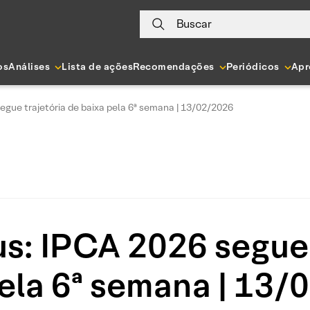
Buscar
os
Análises
Lista de ações
Recomendações
Periódicos
Apr
egue trajetória de baixa pela 6ª semana | 13/02/2026
s: IPCA 2026 segue 
ela 6ª semana | 13