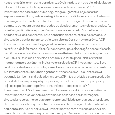
neste relatório foram consideradas razoáveis na data em que ele foi divulgado
e foram obtidas de fontes públicas consideradas confiáveis. A XP
Investimentos não dá nenhuma segurança ou garantia, seja de forma
expressa ou implícita, sobre a integridade, confiabilidade ou exatidão dessas
informações. Este relatório também não tem a intenção de ser uma relação
completa ou resumida dos mercados ou desdobramentos nele abordados. As
opiniões, estimativas e projeções expressas neste relatório refletem a
opinião atual do responsável pelo conteúdo deste relatório na data de sua
divulgação e estão, portanto, sujeitas a alterações sem aviso prévio. A XP
Investimentos não tem obrigação de atualizar, modificar ou alterar este
relatório e de informar o leitor. O responsável pela elaboração deste relatório
certifica que as opiniões expressas nele refletem, de forma precisa, única e
exclusiva, suas visões e opiniões pessoais, e foram produzidas de forma
independente e autônoma, inclusive em relação a XP Investimentos. Este
relatório é destinado à circulação exclusiva para a rede de relacionamento da
XP Investimentos, incluindo agentes autônomos da XP e clientes da XP,
podendo também ser divulgado no site da XP. Fica proibida a sua reprodução
ou redistribuição para qualquer pessoa, no todo ou em parte, qualquer que
seja o propósito, sem o prévio consentimento expresso da XP
Investimentos. A XP Investimentos não se responsabiliza por decisões de
investimentos que venham a ser tomadas com base nas informações
divulgadas e se exime de qualquer responsabilidade por quaisquer prejuízos,
diretos ou indiretos, que venham a decorrer da utilização deste material ou
seu conteúdo. A Ouvidoria da XP Investimentos tem a missão de servir de
canal de contato sempre que os clientes que não se sentirem satisfeitos com