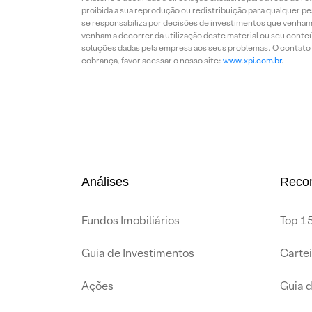
proibida a sua reprodução ou redistribuição para qualquer p
se responsabiliza por decisões de investimentos que venham 
venham a decorrer da utilização deste material ou seu conteú
soluções dadas pela empresa aos seus problemas. O contato p
cobrança, favor acessar o nosso site:
www.xpi.com.br
.
Análises
Reco
Fundos Imobiliários
Top 15
Guia de Investimentos
Carte
Ações
Guia 