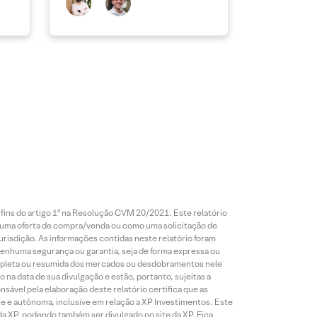
 fins do artigo 1º na Resolução CVM 20/2021. Este relatório
 uma oferta de compra/venda ou como uma solicitação de
risdição. As informações contidas neste relatório foram
 nenhuma segurança ou garantia, seja de forma expressa ou
 completa ou resumida dos mercados ou desdobramentos nele
 na data de sua divulgação e estão, portanto, sujeitas a
onsável pela elaboração deste relatório certifica que as
te e autônoma, inclusive em relação a XP Investimentos. Este
da XP, podendo também ser divulgado no site da XP. Fica