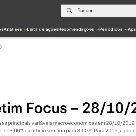
Buscar
os
Análises
Lista de ações
Recomendações
Periódicos
Apr
9
etim Focus – 28/10/
ara as principais variáveis macroeconômicas em 28/10/
0 de 3,66% na última semana para 3,60%. Para 2019, a pro