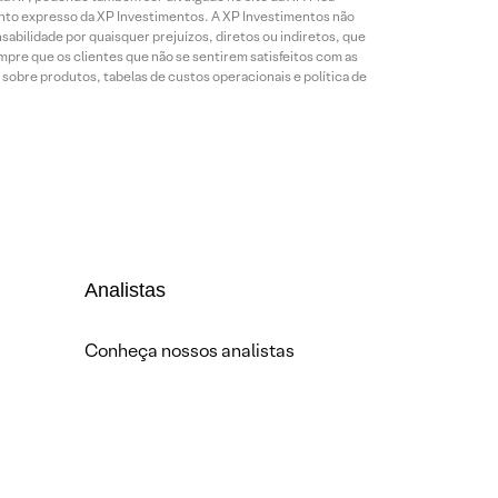
mento expresso da XP Investimentos. A XP Investimentos não
abilidade por quaisquer prejuízos, diretos ou indiretos, que
mpre que os clientes que não se sentirem satisfeitos com as
sobre produtos, tabelas de custos operacionais e política de
Analistas
Conheça nossos analistas