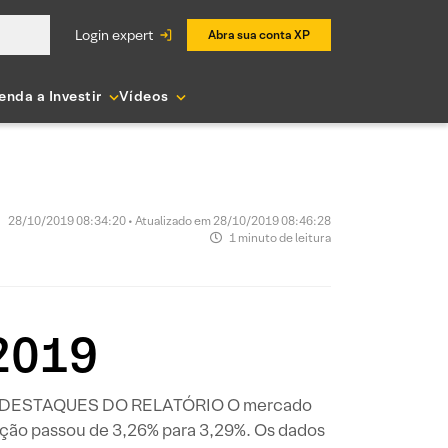
login expert
Abra sua conta XP
enda a Investir
Vídeos
28/10/2019 08:34:20 • Atualizado em 28/10/2019 08:46:28
1 minuto de leitura
2019
2019 DESTAQUES DO RELATÓRIO O mercado
jeção passou de 3,26% para 3,29%. Os dados