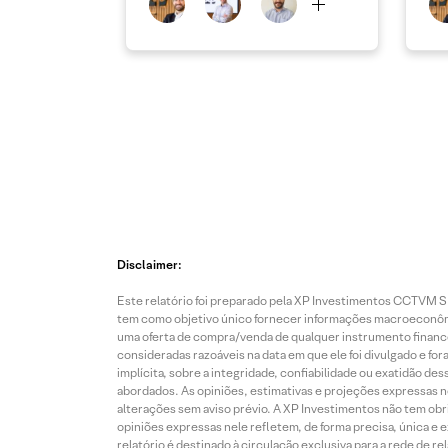
Disclaimer:
Este relatório foi preparado pela XP Investimentos CCTVM S.A
tem como objetivo único fornecer informações macroeconômic
uma oferta de compra/venda de qualquer instrumento finance
consideradas razoáveis na data em que ele foi divulgado e fo
implícita, sobre a integridade, confiabilidade ou exatidão 
abordados. As opiniões, estimativas e projeções expressas nes
alterações sem aviso prévio. A XP Investimentos não tem obriga
opiniões expressas nele refletem, de forma precisa, única e 
relatório é destinado à circulação exclusiva para a rede de 