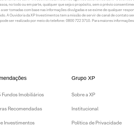
essoa, no todo ou em parte, qualquer que seja o propósito, sem o prévio consenti
a ser tomadas com base nas informações divulgadas e se exime de qualquer respons
do. A Ouvidoria da XP Investimentos tem a missão de servir de canal de contato se
ode ser realizado por meio do telefone: 0800 722 3710. Para maiores informações 
mendações
Grupo XP
 Fundos Imobiliários
Sobre a XP
iras Recomendadas
Institucional
de Investimentos
Política de Privacidade