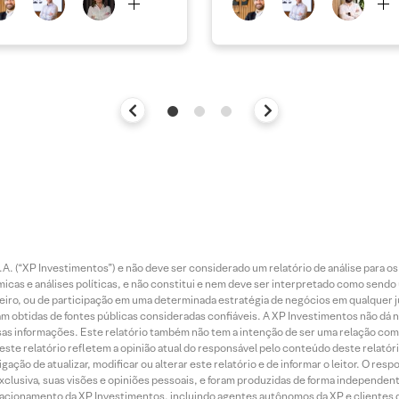
. (“XP Investimentos”) e não deve ser considerado um relatório de análise para os
as e análises políticas, e não constitui e nem deve ser interpretado como sendo
iro, ou de participação em uma determinada estratégia de negócios em qualquer ju
ram obtidas de fontes públicas consideradas confiáveis. A XP Investimentos não dá
dessas informações. Este relatório também não tem a intenção de ser uma relação
te relatório refletem a opinião atual do responsável pelo conteúdo deste relatório
ção de atualizar, modificar ou alterar este relatório e de informar o leitor. O resp
exclusiva, suas visões e opiniões pessoais, e foram produzidas de forma independen
relacionamento da XP Investimentos, incluindo agentes autônomos da XP e clientes 