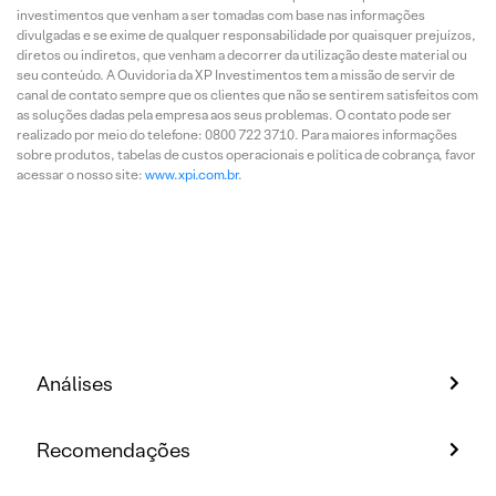
investimentos que venham a ser tomadas com base nas informações
divulgadas e se exime de qualquer responsabilidade por quaisquer prejuízos,
diretos ou indiretos, que venham a decorrer da utilização deste material ou
seu conteúdo. A Ouvidoria da XP Investimentos tem a missão de servir de
canal de contato sempre que os clientes que não se sentirem satisfeitos com
as soluções dadas pela empresa aos seus problemas. O contato pode ser
realizado por meio do telefone: 0800 722 3710. Para maiores informações
sobre produtos, tabelas de custos operacionais e política de cobrança, favor
acessar o nosso site:
www.xpi.com.br
.
Análises
Recomendações