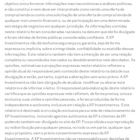
objetivo único fornecer informações macroeconômicas e análises políticas,
e não constitui e nem deve ser interpretado como sendo uma oferta de
compra/venda ou como uma solicitação de uma oferta de compra/venda de
qualquer instrumento financeiro, ou de participação em uma determinada
estratégia de negócios em qualquer jurisdição. As informações contidas
neste relatório foram consideradas razoáveis na data em que ele foi divulgado
e foram obtidas de fontes públicas consideradas confiáveis. A XP
Investimentos não dá nenhuma segurança ou garantia, seja de forma
expressa ou implícita, sobre a integridade, confiabilidade ou exatidão dessas
informações. Este relatório também não tem a intenção de ser uma relação
completa ou resumida dos mercados ou desdobramentos nele abordados. As
opiniões, estimativas e projeções expressas neste relatório refletem a
opinião atual do responsável pelo conteúdo deste relatório na data de sua
divulgação e estão, portanto, sujeitas a alterações sem aviso prévio. A XP
Investimentos não tem obrigação de atualizar, modificar ou alterar este
relatório e de informar o leitor. O responsável pela elaboração deste relatório
certifica que as opiniões expressas nele refletem, de forma precisa, única e
exclusiva, suas visões e opiniões pessoais, e foram produzidas de forma
independente e autônoma, inclusive em relação a XP Investimentos. Este
relatório é destinado à circulação exclusiva para a rede de relacionamento da
XP Investimentos, incluindo agentes autônomos da XP e clientes da XP,
podendo também ser divulgado no site da XP. Fica proibida a sua reprodução
ou redistribuição para qualquer pessoa, no todo ou em parte, qualquer que
seja o propósito, sem o prévio consentimento expresso da XP
Investimentos. A XP Investimentos não se responsabiliza por decisões de