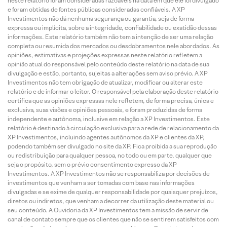
neste relatório foram consideradas razoáveis na data em que ele foi divulgado
e foram obtidas de fontes públicas consideradas confiáveis. A XP
Investimentos não dá nenhuma segurança ou garantia, seja de forma
expressa ou implícita, sobre a integridade, confiabilidade ou exatidão dessas
informações. Este relatório também não tem a intenção de ser uma relação
completa ou resumida dos mercados ou desdobramentos nele abordados. As
opiniões, estimativas e projeções expressas neste relatório refletem a
opinião atual do responsável pelo conteúdo deste relatório na data de sua
divulgação e estão, portanto, sujeitas a alterações sem aviso prévio. A XP
Investimentos não tem obrigação de atualizar, modificar ou alterar este
relatório e de informar o leitor. O responsável pela elaboração deste relatório
certifica que as opiniões expressas nele refletem, de forma precisa, única e
exclusiva, suas visões e opiniões pessoais, e foram produzidas de forma
independente e autônoma, inclusive em relação a XP Investimentos. Este
relatório é destinado à circulação exclusiva para a rede de relacionamento da
XP Investimentos, incluindo agentes autônomos da XP e clientes da XP,
podendo também ser divulgado no site da XP. Fica proibida a sua reprodução
ou redistribuição para qualquer pessoa, no todo ou em parte, qualquer que
seja o propósito, sem o prévio consentimento expresso da XP
Investimentos. A XP Investimentos não se responsabiliza por decisões de
investimentos que venham a ser tomadas com base nas informações
divulgadas e se exime de qualquer responsabilidade por quaisquer prejuízos,
diretos ou indiretos, que venham a decorrer da utilização deste material ou
seu conteúdo. A Ouvidoria da XP Investimentos tem a missão de servir de
canal de contato sempre que os clientes que não se sentirem satisfeitos com