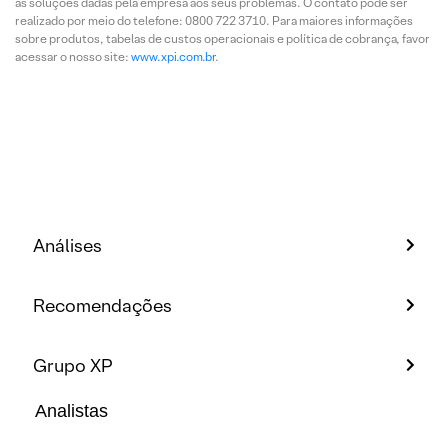
as soluções dadas pela empresa aos seus problemas. O contato pode ser
realizado por meio do telefone: 0800 722 3710. Para maiores informações
sobre produtos, tabelas de custos operacionais e política de cobrança, favor
acessar o nosso site:
www.xpi.com.br
.
Análises
Recomendações
Grupo XP
Analistas