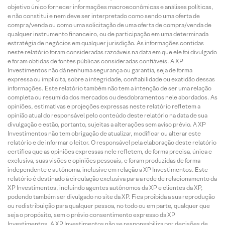
objetivo único fornecer informações macroeconômicas e análises políticas,
e não constitui e nem deve ser interpretado como sendo uma oferta de
compra/venda ou como uma solicitação de uma oferta de compra/venda de
qualquer instrumento financeiro, ou de participação em uma determinada
estratégia de negócios em qualquer jurisdição. As informações contidas
neste relatório foram consideradas razoáveis na data em que ele foi divulgado
e foram obtidas de fontes públicas consideradas confiáveis. A XP
Investimentos não dá nenhuma segurança ou garantia, seja de forma
expressa ou implícita, sobre a integridade, confiabilidade ou exatidão dessas
informações. Este relatório também não tem a intenção de ser uma relação
completa ou resumida dos mercados ou desdobramentos nele abordados. As
opiniões, estimativas e projeções expressas neste relatório refletem a
opinião atual do responsável pelo conteúdo deste relatório na data de sua
divulgação e estão, portanto, sujeitas a alterações sem aviso prévio. A XP
Investimentos não tem obrigação de atualizar, modificar ou alterar este
relatório e de informar o leitor. O responsável pela elaboração deste relatório
certifica que as opiniões expressas nele refletem, de forma precisa, única e
exclusiva, suas visões e opiniões pessoais, e foram produzidas de forma
independente e autônoma, inclusive em relação a XP Investimentos. Este
relatório é destinado à circulação exclusiva para a rede de relacionamento da
XP Investimentos, incluindo agentes autônomos da XP e clientes da XP,
podendo também ser divulgado no site da XP. Fica proibida a sua reprodução
ou redistribuição para qualquer pessoa, no todo ou em parte, qualquer que
seja o propósito, sem o prévio consentimento expresso da XP
Investimentos. A XP Investimentos não se responsabiliza por decisões de