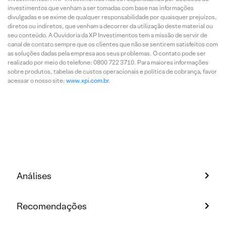
investimentos que venham a ser tomadas com base nas informações
divulgadas e se exime de qualquer responsabilidade por quaisquer prejuízos,
diretos ou indiretos, que venham a decorrer da utilização deste material ou
seu conteúdo. A Ouvidoria da XP Investimentos tem a missão de servir de
canal de contato sempre que os clientes que não se sentirem satisfeitos com
as soluções dadas pela empresa aos seus problemas. O contato pode ser
realizado por meio do telefone: 0800 722 3710. Para maiores informações
sobre produtos, tabelas de custos operacionais e política de cobrança, favor
acessar o nosso site:
www.xpi.com.br
.
Análises
Recomendações