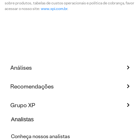
sobre produtos, tabelas de custos operacionais e política de cobrança, favor
acessar o nosso site:
www.xpi.com.br
.
Análises
Recomendações
Grupo XP
Analistas
Conheça nossos analistas