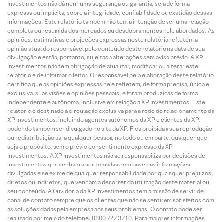
Investimentos não dá nenhuma segurança ou garantia, seja de forma
expressa ou implícita, sobre a integridade, confiabilidade ou exatidão dessas
informações. Este relatório também não tem a intenção de ser uma relação
completa ou resumida dos mercados ou desdobramentos nele abordados. As
opiniões, estimativas e projeções expressas neste relatório refletem a
opinião atual do responsável pelo conteúdo deste relatório na data de sua
divulgação e estão, portanto, sujeitas a alterações sem aviso prévio. A XP
Investimentos não tem obrigação de atualizar, modificar ou alterar este
relatório e de informar o leitor. O responsável pela elaboração deste relatório
certifica que as opiniões expressas nele refletem, de forma precisa, única e
exclusiva, suas visões e opiniões pessoais, e foram produzidas de forma
independente e autônoma, inclusive em relação a XP Investimentos. Este
relatório é destinado à circulação exclusiva para a rede de relacionamento da
XP Investimentos, incluindo agentes autônomos da XP e clientes da XP,
podendo também ser divulgado no site da XP. Fica proibida a sua reprodução
ou redistribuição para qualquer pessoa, no todo ou em parte, qualquer que
seja o propósito, sem o prévio consentimento expresso da XP
Investimentos. A XP Investimentos não se responsabiliza por decisões de
investimentos que venham a ser tomadas com base nas informações
divulgadas e se exime de qualquer responsabilidade por quaisquer prejuízos,
diretos ou indiretos, que venham a decorrer da utilização deste material ou
seu conteúdo. A Ouvidoria da XP Investimentos tem a missão de servir de
canal de contato sempre que os clientes que não se sentirem satisfeitos com
as soluções dadas pela empresa aos seus problemas. O contato pode ser
realizado por meio do telefone: 0800 722 3710. Para maiores informações