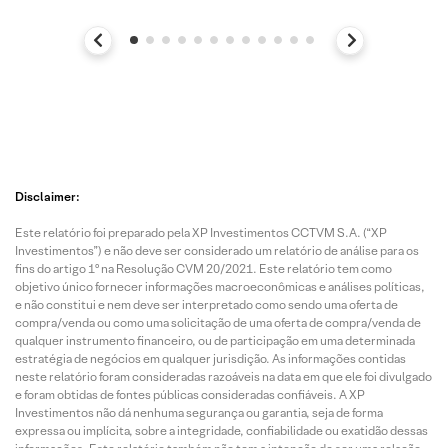
Disclaimer:
Este relatório foi preparado pela XP Investimentos CCTVM S.A. (“XP
Investimentos”) e não deve ser considerado um relatório de análise para os
fins do artigo 1º na Resolução CVM 20/2021. Este relatório tem como
objetivo único fornecer informações macroeconômicas e análises políticas,
e não constitui e nem deve ser interpretado como sendo uma oferta de
compra/venda ou como uma solicitação de uma oferta de compra/venda de
qualquer instrumento financeiro, ou de participação em uma determinada
estratégia de negócios em qualquer jurisdição. As informações contidas
neste relatório foram consideradas razoáveis na data em que ele foi divulgado
e foram obtidas de fontes públicas consideradas confiáveis. A XP
Investimentos não dá nenhuma segurança ou garantia, seja de forma
expressa ou implícita, sobre a integridade, confiabilidade ou exatidão dessas