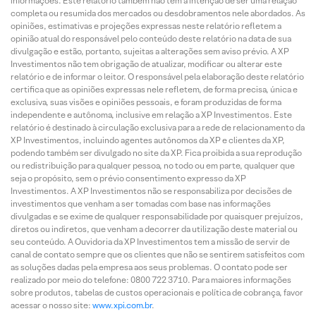
informações. Este relatório também não tem a intenção de ser uma relação
completa ou resumida dos mercados ou desdobramentos nele abordados. As
opiniões, estimativas e projeções expressas neste relatório refletem a
opinião atual do responsável pelo conteúdo deste relatório na data de sua
divulgação e estão, portanto, sujeitas a alterações sem aviso prévio. A XP
Investimentos não tem obrigação de atualizar, modificar ou alterar este
relatório e de informar o leitor. O responsável pela elaboração deste relatório
certifica que as opiniões expressas nele refletem, de forma precisa, única e
exclusiva, suas visões e opiniões pessoais, e foram produzidas de forma
independente e autônoma, inclusive em relação a XP Investimentos. Este
relatório é destinado à circulação exclusiva para a rede de relacionamento da
XP Investimentos, incluindo agentes autônomos da XP e clientes da XP,
podendo também ser divulgado no site da XP. Fica proibida a sua reprodução
ou redistribuição para qualquer pessoa, no todo ou em parte, qualquer que
seja o propósito, sem o prévio consentimento expresso da XP
Investimentos. A XP Investimentos não se responsabiliza por decisões de
investimentos que venham a ser tomadas com base nas informações
divulgadas e se exime de qualquer responsabilidade por quaisquer prejuízos,
diretos ou indiretos, que venham a decorrer da utilização deste material ou
seu conteúdo. A Ouvidoria da XP Investimentos tem a missão de servir de
canal de contato sempre que os clientes que não se sentirem satisfeitos com
as soluções dadas pela empresa aos seus problemas. O contato pode ser
realizado por meio do telefone: 0800 722 3710. Para maiores informações
sobre produtos, tabelas de custos operacionais e política de cobrança, favor
acessar o nosso site:
www.xpi.com.br
.