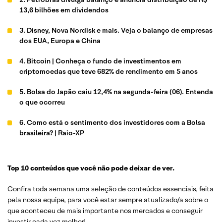
13,6 bilhões em dividendos
3. Disney, Nova Nordisk e mais. Veja o balanço de empresas
dos EUA, Europa e China
4. Bitcoin | Conheça o fundo de investimentos em
criptomoedas que teve 682% de rendimento em 5 anos
5. Bolsa do Japão caiu 12,4% na segunda-feira (06). Entenda
o que ocorreu
6. Como está o sentimento dos investidores com a Bolsa
brasileira? | Raio-XP
7. Carteiras Recomendadas – Ações, Dividendos, FIIs,
Renda Fixa e Investimentos Globais
Top 10 conteúdos que você não pode deixar de ver.
8. Conheça as políticas de investimentos da XP
Confira toda semana uma seleção de conteúdos essenciais, feita
pela nossa equipe, para você estar sempre atualizado/a sobre o
9. O mercado global de gás natural liquefeito (GNL) está à
que aconteceu de mais importante nos mercados e conseguir
beira de uma transformação?
investir cada vez melhor!