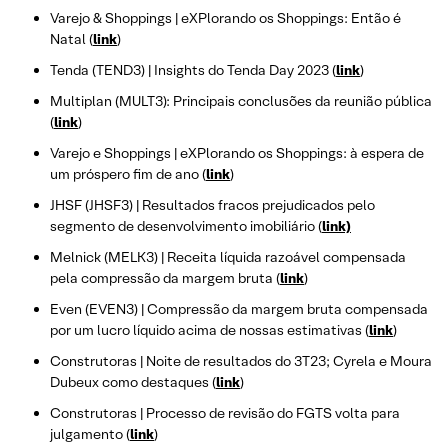
Varejo & Shoppings | eXPlorando os Shoppings: Então é
Natal (
link
)
Tenda (TEND3) | Insights do Tenda Day 2023 (
link
)
Multiplan (MULT3): Principais conclusões da reunião pública
(
link
)
Varejo e Shoppings | eXPlorando os Shoppings: à espera de
um próspero fim de ano (
link
)
JHSF (JHSF3) | Resultados fracos prejudicados pelo
segmento de desenvolvimento imobiliário (
link)
Melnick (MELK3) | Receita líquida razoável compensada
pela compressão da margem bruta (
link
)
Even (EVEN3) | Compressão da margem bruta compensada
por um lucro líquido acima de nossas estimativas (
link
)
Construtoras | Noite de resultados do 3T23; Cyrela e Moura
Dubeux como destaques (
link
)
Construtoras | Processo de revisão do FGTS volta para
julgamento (
link
)