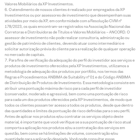
Valores Mobiliários da XP Investimentos.
O atendimento de nossos clientes é realizado por empregados da XP
Investimentos ou por assessores de investimento que desempenham suas
atividades por meio da XP, em conformidade com a Resolução CVM nº
178/2023, os quais encontram-se registrados na Associação Nacional das
Corretoras e Distribuidoras de Títulos e Valores Mobiliários – ANCORD. O
assessor de investimento não pode realizar consultoria, administração ou
gestão de patrimônio de clientes, devendo atuar como intermediário e
solicitar autorização prévia do cliente para a realização de qualquer operação
no mercado de capitais.
Para fins de verificação da adequação do perfil do investidor aos serviços e
produtos de investimento oferecidos pela XP Investimentos, utilizamos a
metodologia de adequação dos produtos por portfólio, nos termos das
Regras e Procedimentos ANBIMA de Suitability nº 01 e do Código ANBIMA
de Distribuição de Produtos de Investimento. Essa metodologia consiste em
atribuir uma pontuação máxima de risco para cada perfil de investidor
(conservador, moderado e agressivo), bem como uma pontuação de risco
para cada um dos produtos oferecidos pela XP Investimentos, de modo que
todos os clientes possam ter acesso a todos os produtos, desde que dentro
das quantidades e limites da pontuação de risco definidas para o seu perfil.
Antes de aplicar nos produtos e/ou contratar os serviços objeto deste
material, é importante que você verifique se a sua pontuação de risco atual
comporta a aplicação nos produtos e/ou a contratação dos serviços em
questão, bem como se há limitações de volume, concentração e/ou
quantidade para a aplicação desejada. Você pode consultar essas