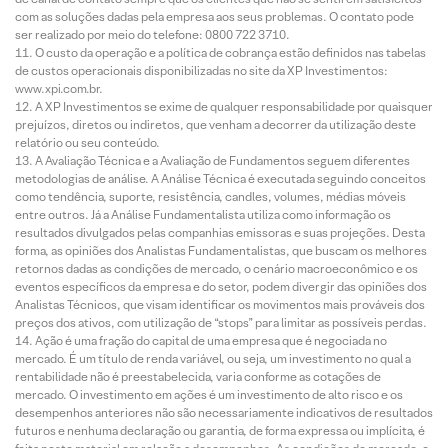
com as soluções dadas pela empresa aos seus problemas. O contato pode
ser realizado por meio do telefone: 0800 722 3710.
O custo da operação e a política de cobrança estão definidos nas tabelas
de custos operacionais disponibilizadas no site da XP Investimentos:
www.xpi.com.br.
A XP Investimentos se exime de qualquer responsabilidade por quaisquer
prejuízos, diretos ou indiretos, que venham a decorrer da utilização deste
relatório ou seu conteúdo.
A Avaliação Técnica e a Avaliação de Fundamentos seguem diferentes
metodologias de análise. A Análise Técnica é executada seguindo conceitos
como tendência, suporte, resistência, candles, volumes, médias móveis
entre outros. Já a Análise Fundamentalista utiliza como informação os
resultados divulgados pelas companhias emissoras e suas projeções. Desta
forma, as opiniões dos Analistas Fundamentalistas, que buscam os melhores
retornos dadas as condições de mercado, o cenário macroeconômico e os
eventos específicos da empresa e do setor, podem divergir das opiniões dos
Analistas Técnicos, que visam identificar os movimentos mais prováveis dos
preços dos ativos, com utilização de “stops” para limitar as possíveis perdas.
Ação é uma fração do capital de uma empresa que é negociada no
mercado. É um título de renda variável, ou seja, um investimento no qual a
rentabilidade não é preestabelecida, varia conforme as cotações de
mercado. O investimento em ações é um investimento de alto risco e os
desempenhos anteriores não são necessariamente indicativos de resultados
futuros e nenhuma declaração ou garantia, de forma expressa ou implícita, é