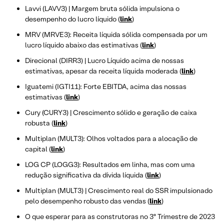
Lavvi (LAVV3) | Margem bruta sólida impulsiona o
desempenho do lucro líquido (
link
)
MRV (MRVE3): Receita líquida sólida compensada por um
lucro líquido abaixo das estimativas (
link
)
Direcional (DIRR3) | Lucro Líquido acima de nossas
estimativas, apesar da receita líquida moderada (
link
)
Iguatemi (IGTI11): Forte EBITDA, acima das nossas
estimativas (
link
)
Cury (CURY3) | Crescimento sólido e geração de caixa
robusta (
link
)
Multiplan (MULT3): Olhos voltados para a alocação de
capital (
link
)
LOG CP (LOGG3): Resultados em linha, mas com uma
redução significativa da dívida líquida (
link
)
Multiplan (MULT3) | Crescimento real do SSR impulsionado
pelo desempenho robusto das vendas (
link
)
O que esperar para as construtoras no 3º Trimestre de 2023