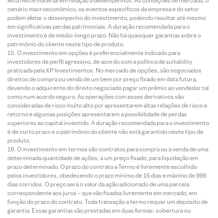
feita neste material em relação a desempenhos. As condições de mercado, o
cenário macroeconômico, os eventos específicos da empresa e do setor
podem afetar o desempenho do investimento, podendo resultar até mesmo
em significativas perdas patrimoniais. A duração recomendada para o
investimento é de médio-longo prazo. Não há quaisquer garantias sobre o
patrimônio do cliente neste tipo de produto.
O investimento em opções é preferencialmente indicado para
investidores de perfil agressivo, de acordo com a política de suitability
praticada pela XP Investimentos. No mercado de opções, são negociados
direitos de compra ou venda de um bem por preço fixado em data futura,
devendo o adquirente do direito negociado pagar um prêmio ao vendedor tal
como num acordo seguro. As operações com esses derivativos são
consideradas de risco muito alto por apresentarem altas relações de risco e
retorno e algumas posições apresentarem a possibilidade de perdas
superiores ao capital investido. A duração recomendada para o investimento
é de curto prazo e o patrimônio do cliente não está garantido neste tipo de
produto.
O investimento em termos são contratos para compra ou a venda de uma
determinada quantidade de ações, a um preço fixado, para liquidação em
prazo determinado. O prazo do contrato a Termo é livremente escolhido
pelos investidores, obedecendo o prazo mínimo de 16 dias e máximo de 999
dias corridos. O preço será o valor da ação adicionado de uma parcela
correspondente aos juros – que são fixados livremente em mercado, em
função do prazo do contrato. Toda transação a termo requer um depósito de
garantia. Essas garantias são prestadas em duas formas: cobertura ou