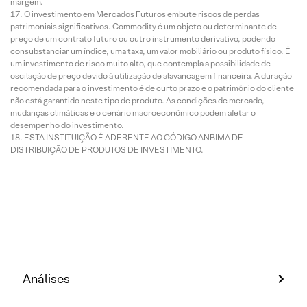
margem.
O investimento em Mercados Futuros embute riscos de perdas
patrimoniais significativos. Commodity é um objeto ou determinante de
preço de um contrato futuro ou outro instrumento derivativo, podendo
consubstanciar um índice, uma taxa, um valor mobiliário ou produto físico. É
um investimento de risco muito alto, que contempla a possibilidade de
oscilação de preço devido à utilização de alavancagem financeira. A duração
recomendada para o investimento é de curto prazo e o patrimônio do cliente
não está garantido neste tipo de produto. As condições de mercado,
mudanças climáticas e o cenário macroeconômico podem afetar o
desempenho do investimento.
ESTA INSTITUIÇÃO É ADERENTE AO CÓDIGO ANBIMA DE
DISTRIBUIÇÃO DE PRODUTOS DE INVESTIMENTO.
Análises