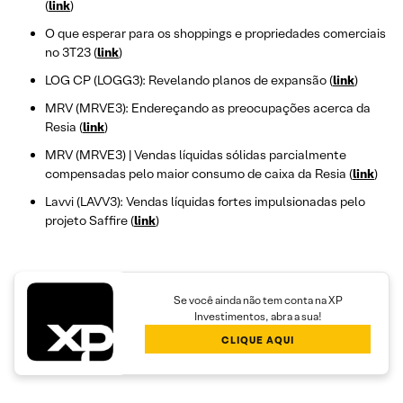
(
link
)
O que esperar para os shoppings e propriedades comerciais
no 3T23 (
link
)
LOG CP (LOGG3): Revelando planos de expansão (
link
)
MRV (MRVE3): Endereçando as preocupações acerca da
Resia (
link
)
MRV (MRVE3) | Vendas líquidas sólidas parcialmente
compensadas pelo maior consumo de caixa da Resia (
link
)
Lavvi (LAVV3): Vendas líquidas fortes impulsionadas pelo
projeto Saffire (
link
)
Se você ainda não tem conta na XP
Investimentos, abra a sua!
CLIQUE AQUI