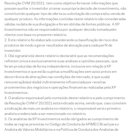
Resolução CVM 20/2021, tem como objetivo fornecer informações que
possam auxiliar o investidor a tomar sua própria decisão de investimento, não
constituindo qualquer tipo de oferta ou solicitação de compra e/ou venda de
qualquer produto. As informações contidas neste relatório são consideradas
válidas na data de sua divulgação e foram obtidas de fontes públicas. A XP
Investimentos não se responsabiliza por qualquer decisão tomada pelo
cliente com base no presente relatório.
Este relatório foi elaborado considerando a classificação de risco dos
produtos de modo a gerar resultados de alocação para cada perfil de
investidor.
O(s) signatário(s) deste relatório declara(m) que as recomendações
refletem única e exclusivamente suas análises e opiniões pessoais, que
foram produzidas de forma independente, inclusive em relação à XP
Investimentos e que estão sujeitas a modificações sem aviso prévio em
decorrência de alterações nas condições de mercado, e que sua(s)
remuneração(es) é(são) indiretamente influenciada por receitas
provenientes dos negócios e operações financeiras realizadas pela XP
Investimentos.
O analista responsável pelo conteúdo deste relatório e pelo cumprimento
da Resolução CVM nº 20/2021 está indicado acima, sendo que, caso constem
a indicação de mais um analista no relatório, o responsável será o primeiro
analista credenciado a ser mencionado no relatório.
Os analistas da XP Investimentos estão obrigados ao cumprimento de
todas as regras previstas no Código de Conduta da APIMEC Brasil para o
Analista de Valores Mobiliários e na Política de Conduta dos Analistas de