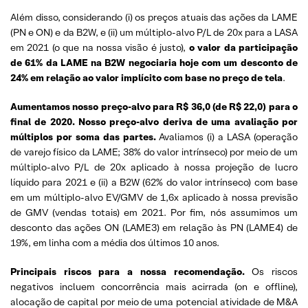
Além disso, considerando (i) os preços atuais das ações da LAME
(PN e ON) e da B2W, e (ii) um múltiplo-alvo P/L de 20x para a LASA
em 2021 (o que na nossa visão é justo),
o valor da participação
de 61% da LAME na B2W negociaria hoje com um desconto de
24% em relação ao valor implícito com base no preço de tela
.
Aumentamos nosso preço-alvo para R$ 36,0 (de R$ 22,0) para o
final de 2020.
Nosso preço-alvo deriva de uma avaliação por
múltiplos por soma das partes.
Avaliamos (i) a LASA (operação
de varejo físico da LAME; 38% do valor intrínseco) por meio de um
múltiplo-alvo P/L de 20x aplicado à nossa projeção de lucro
líquido para 2021 e (ii) a B2W (62% do valor intrínseco) com base
em um múltiplo-alvo EV/GMV de 1,6x aplicado à nossa previsão
de GMV (vendas totais) em 2021. Por fim, nós assumimos um
desconto das ações ON (LAME3) em relação às PN (LAME4) de
19%, em linha com a média dos últimos 10 anos.
Principais riscos para a nossa recomendação.
Os riscos
negativos incluem concorrência mais acirrada (on e offline),
alocação de capital por meio de uma potencial atividade de M&A