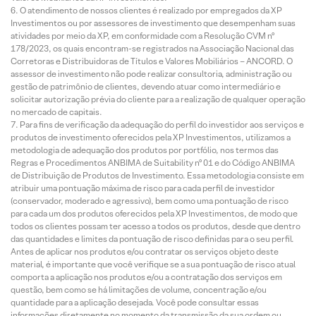
O atendimento de nossos clientes é realizado por empregados da XP
Investimentos ou por assessores de investimento que desempenham suas
atividades por meio da XP, em conformidade com a Resolução CVM nº
178/2023, os quais encontram-se registrados na Associação Nacional das
Corretoras e Distribuidoras de Títulos e Valores Mobiliários – ANCORD. O
assessor de investimento não pode realizar consultoria, administração ou
gestão de patrimônio de clientes, devendo atuar como intermediário e
solicitar autorização prévia do cliente para a realização de qualquer operação
no mercado de capitais.
Para fins de verificação da adequação do perfil do investidor aos serviços e
produtos de investimento oferecidos pela XP Investimentos, utilizamos a
metodologia de adequação dos produtos por portfólio, nos termos das
Regras e Procedimentos ANBIMA de Suitability nº 01 e do Código ANBIMA
de Distribuição de Produtos de Investimento. Essa metodologia consiste em
atribuir uma pontuação máxima de risco para cada perfil de investidor
(conservador, moderado e agressivo), bem como uma pontuação de risco
para cada um dos produtos oferecidos pela XP Investimentos, de modo que
todos os clientes possam ter acesso a todos os produtos, desde que dentro
das quantidades e limites da pontuação de risco definidas para o seu perfil.
Antes de aplicar nos produtos e/ou contratar os serviços objeto deste
material, é importante que você verifique se a sua pontuação de risco atual
comporta a aplicação nos produtos e/ou a contratação dos serviços em
questão, bem como se há limitações de volume, concentração e/ou
quantidade para a aplicação desejada. Você pode consultar essas
informações diretamente no momento da transmissão da sua ordem ou,