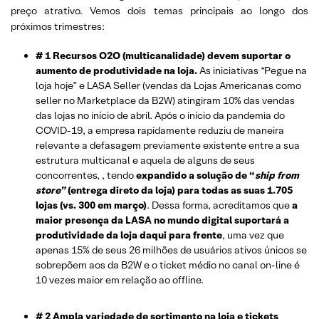
preço atrativo. Vemos dois temas principais ao longo dos
próximos trimestres:
# 1 Recursos O2O (multicanalidade) devem suportar o
aumento de produtividade na loja.
As iniciativas “Pegue na
loja hoje” e LASA Seller (vendas da Lojas Americanas como
seller no Marketplace da B2W) atingiram 10% das vendas
das lojas no início de abril. Após o início da pandemia do
COVID-19, a empresa rapidamente reduziu de maneira
relevante a defasagem previamente existente entre a sua
estrutura multicanal e aquela de alguns de seus
concorrentes, , tendo
expandido a solução de “
ship from
store”
(entrega direto da loja) para todas as suas 1.705
lojas (vs. 300 em março)
. Dessa forma, acreditamos que
a
maior presença da LASA no mundo digital suportará a
produtividade da loja daqui para frente
, uma vez que
apenas 15% de seus 26 milhões de usuários ativos únicos se
sobrepõem aos da B2W e o ticket médio no canal on-line é
10 vezes maior em relação ao offline.
# 2 Ampla variedade de sortimento na loja e tickets