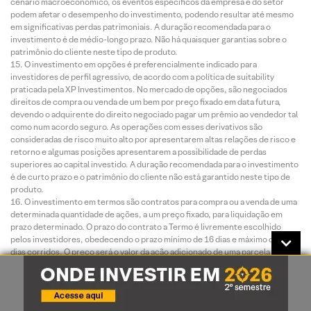
cenário macroeconômico, os eventos específicos da empresa e do setor
podem afetar o desempenho do investimento, podendo resultar até mesmo
em significativas perdas patrimoniais. A duração recomendada para o
investimento é de médio-longo prazo. Não há quaisquer garantias sobre o
patrimônio do cliente neste tipo de produto.
O investimento em opções é preferencialmente indicado para
investidores de perfil agressivo, de acordo com a política de suitability
praticada pela XP Investimentos. No mercado de opções, são negociados
direitos de compra ou venda de um bem por preço fixado em data futura,
devendo o adquirente do direito negociado pagar um prêmio ao vendedor tal
como num acordo seguro. As operações com esses derivativos são
consideradas de risco muito alto por apresentarem altas relações de risco e
retorno e algumas posições apresentarem a possibilidade de perdas
superiores ao capital investido. A duração recomendada para o investimento
é de curto prazo e o patrimônio do cliente não está garantido neste tipo de
produto.
O investimento em termos são contratos para compra ou a venda de uma
determinada quantidade de ações, a um preço fixado, para liquidação em
prazo determinado. O prazo do contrato a Termo é livremente escolhido
pelos investidores, obedecendo o prazo mínimo de 16 dias e máximo de 999
dias corridos. O preço será o valor da ação adicionado de uma parcela
correspondente aos juros – que são fixados livremente em mercado, em
função do prazo do contrato. Toda transação a termo requer um depósito de
garantia. Essas garantias são prestadas em duas formas: cobertura ou
margem.