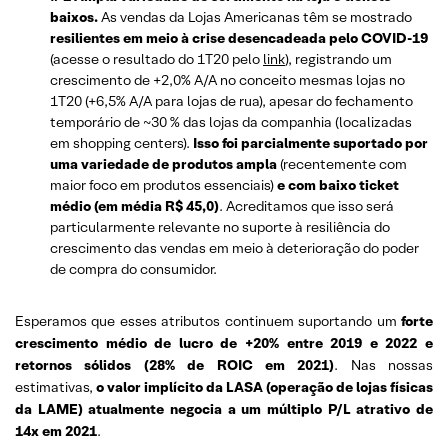
baixos.
As vendas da Lojas Americanas têm se mostrado
resilientes em meio à crise desencadeada pelo COVID-19
(acesse o resultado do 1T20 pelo
link
), registrando um
crescimento de +2,0% A/A no conceito mesmas lojas no
1T20 (+6,5% A/A para lojas de rua), apesar do fechamento
temporário de ~30 % das lojas da companhia (localizadas
em shopping centers).
Isso foi parcialmente suportado por
uma variedade de produtos ampla
(recentemente com
maior foco em produtos essenciais)
e com baixo ticket
médio (em média R$ 45,0)
. Acreditamos que isso será
particularmente relevante no suporte à resiliência do
crescimento das vendas em meio à deterioração do poder
de compra do consumidor.
Esperamos que esses atributos continuem suportando um
forte
crescimento médio de lucro de +20% entre 2019 e 2022 e
retornos sólidos (28% de ROIC em 2021)
. Nas nossas
estimativas,
o valor implícito da LASA (operação de lojas físicas
da LAME) atualmente negocia a um múltiplo P/L atrativo de
14x em 2021
.