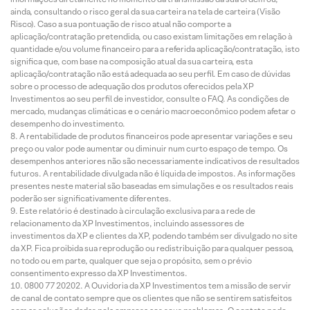
ainda, consultando o risco geral da sua carteira na tela de carteira (Visão
Risco). Caso a sua pontuação de risco atual não comporte a
aplicação/contratação pretendida, ou caso existam limitações em relação à
quantidade e/ou volume financeiro para a referida aplicação/contratação, isto
significa que, com base na composição atual da sua carteira, esta
aplicação/contratação não está adequada ao seu perfil. Em caso de dúvidas
sobre o processo de adequação dos produtos oferecidos pela XP
Investimentos ao seu perfil de investidor, consulte o FAQ. As condições de
mercado, mudanças climáticas e o cenário macroeconômico podem afetar o
desempenho do investimento.
A rentabilidade de produtos financeiros pode apresentar variações e seu
preço ou valor pode aumentar ou diminuir num curto espaço de tempo. Os
desempenhos anteriores não são necessariamente indicativos de resultados
futuros. A rentabilidade divulgada não é líquida de impostos. As informações
presentes neste material são baseadas em simulações e os resultados reais
poderão ser significativamente diferentes.
Este relatório é destinado à circulação exclusiva para a rede de
relacionamento da XP Investimentos, incluindo assessores de
investimentos da XP e clientes da XP, podendo também ser divulgado no site
da XP. Fica proibida sua reprodução ou redistribuição para qualquer pessoa,
no todo ou em parte, qualquer que seja o propósito, sem o prévio
consentimento expresso da XP Investimentos.
0800 77 20202. A Ouvidoria da XP Investimentos tem a missão de servir
de canal de contato sempre que os clientes que não se sentirem satisfeitos