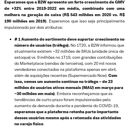
Esperamos que a B2W apresente um forte crescimento de GMV
de +32% entre 2019-2022 em média, combinado com uma
melhora na geração de caixa (R$ 543 milhões em 2020 vs. R$
190 milhões em 2019)
. Esperamos que isso seja principalmente
impulsionado por dois atributos:
# 1 Aumento do sortimento deve suportar crescimento no
número de usuários (tráfego).
No 1T20, a B2W informou que
atualmente existem ~32 milhões de SKUs (unidade única de
estoque) vs. 9 milhões no 1T19, com grandes contribuições
do Marketplace (vendas de terceiros), com 20 mil novos
vendedores conectados na plataforma apenas em abril,
além de aquisições recentes (Supermercado Now).
Com
isso, vemos um aumento contínuo no tráfego – de 23
milhões de usuários ativos mensais (MAU) em março para
~30 milhões em maio)
. Embora reconheçamos que as
tendências de curto prazo foram impulsionadas pelo
aumento da demanda durante a pandemia do COVID-19,
esperamos que a plataforma retenha parte importante
desses usuários mesmo após a retomada das atividades
no varejo físico
.