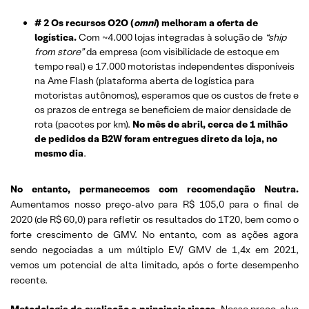
# 2 Os recursos O2O (
omni
) melhoram a oferta de
logística.
Com ~4.000 lojas integradas à solução de
“ship
from store”
da empresa (com visibilidade de estoque em
tempo real) e 17.000 motoristas independentes disponíveis
na Ame Flash (plataforma aberta de logística para
motoristas autônomos), esperamos que os custos de frete e
os prazos de entrega se beneficiem de maior densidade de
rota (pacotes por km).
No mês de abril, cerca de 1 milhão
de pedidos da B2W foram entregues direto da loja, no
mesmo dia
.
No entanto, permanecemos com recomendação Neutra.
Aumentamos nosso preço-alvo para R$ 105,0 para o final de
2020 (de R$ 60,0) para refletir os resultados do 1T20, bem como o
forte crescimento de GMV. No entanto, com as ações agora
sendo negociadas a um múltiplo EV/ GMV de 1,4x em 2021,
vemos um potencial de alta limitado, após o forte desempenho
recente.
Metodologia de avaliação e principais riscos.
Nosso preço-alvo