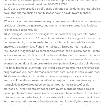
com as soluções dadas pela empresa aos seus problemas. O contato pode
ser realizado por meio do telefone: 0800 722 3710.
O custo da operação e a política de cobrança estão definidos nas tabelas
de custos operacionais disponibilizadas no site da XP Investimentos:
www.xpi.com.br.
A XP Investimentos se exime de qualquer responsabilidade por quaisquer
prejuízos, diretos ou indiretos, que venham a decorrer da utilização deste
relatório ou seu conteúdo.
A Avaliação Técnica e a Avaliação de Fundamentos seguem diferentes
metodologias de análise. A Análise Técnica é executada seguindo conceitos
como tendência, suporte, resistência, candles, volumes, médias móveis
entre outros. Já a Análise Fundamentalista utiliza como informação os
resultados divulgados pelas companhias emissoras e suas projeções. Desta
forma, as opiniões dos Analistas Fundamentalistas, que buscam os melhores
retornos dadas as condições de mercado, o cenário macroeconômico e os
eventos específicos da empresa e do setor, podem divergir das opiniões dos
Analistas Técnicos, que visam identificar os movimentos mais prováveis dos
preços dos ativos, com utilização de “stops” para limitar as possíveis perdas.
Ação é uma fração do capital de uma empresa que é negociada no
mercado. É um título de renda variável, ou seja, um investimento no qual a
rentabilidade não é preestabelecida, varia conforme as cotações de
mercado. O investimento em ações é um investimento de alto risco e os
desempenhos anteriores não são necessariamente indicativos de resultados
futuros e nenhuma declaração ou garantia, de forma expressa ou implícita, é
feita neste material em relação a desempenhos. As condições de mercado, o