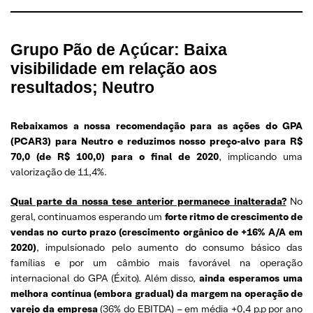
Grupo Pão de Açúcar: Baixa
visibilidade em relação aos
resultados; Neutro
Rebaixamos a nossa recomendação para as ações do GPA
(PCAR3) para Neutro e reduzimos nosso preço-alvo para R$
70,0 (de R$ 100,0) para o final de 2020
, implicando uma
valorização de 11,4%.
Qual parte da nossa tese anterior permanece inalterada?
No
geral, continuamos esperando um
forte ritmo de crescimento de
vendas no curto prazo (crescimento orgânico de +16% A/A em
2020)
, impulsionado pelo aumento do consumo básico das
famílias e por um câmbio mais favorável na operação
internacional do GPA (Éxito). Além disso,
ainda esperamos uma
melhora contínua (embora gradual) da margem na operação de
varejo da empresa
(36% do EBITDA) – em média +0,4 p.p por ano