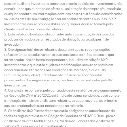
possam auxiliar o investidor a tomar sua própria decisão de investimento, não
constituindo qualquer tipo de oferta ou solicitação de compra e/ou venda de
qualquer produto. As informações contidas neste relatório são consideradas
válidas na data de sua divulgação e foram obtidas de fontes públicas. A XP
Investimentos não se responsabiliza por qualquer decisão tomada pelo
cliente com base no presente relatório.
Este relatório foi elaborado considerando a classificação de risco dos
produtos de modo a gerar resultados de alocação para cada perfil de
investidor.
O(s) signatário(s) deste relatório declara(m) que as recomendações
refletem única e exclusivamente suas análises e opiniões pessoais, que
foram produzidas de forma independente, inclusive em relação à XP
Investimentos e que estão sujeitas a modificações sem aviso prévio em
decorrência de alterações nas condições de mercado, e que sua(s)
remuneração(es) é(são) indiretamente influenciada por receitas
provenientes dos negócios e operações financeiras realizadas pela XP
Investimentos.
O analista responsável pelo conteúdo deste relatório e pelo cumprimento
da Resolução CVM nº 20/2021 está indicado acima, sendo que, caso constem
a indicação de mais um analista no relatório, o responsável será o primeiro
analista credenciado a ser mencionado no relatório.
Os analistas da XP Investimentos estão obrigados ao cumprimento de
todas as regras previstas no Código de Conduta da APIMEC Brasil para o
Analista de Valores Mobiliários e na Política de Conduta dos Analistas de
Valores Mobiliários da XP Investimentos.